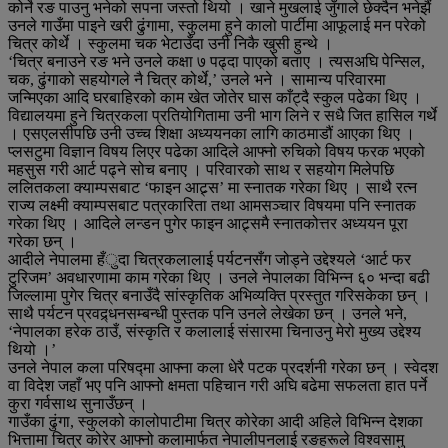
कोर्ने रङ पाउनु भनेको सपना जस्तो थियो । खाने मुखलाई जुँगाले छेक्दैन भनेझैं
उनले गाउँमा पाइने खरी ढुंगामा, स्कुलमा हुने कालो पार्टीमा आफूलाई मन परेको
चित्र कोर्थे । स्कुलमा चक भेटाउँदा उनी निकै खुसी हुन्थे ।
‘चित्र बनाउने रङ भने उनले कक्षा ७ पढ्दा पाएको बताए । त्यसअघि पेन्सिल,
चक, ढुंगाको सहयोगले नै चित्र कोर्थे,’ उनले भने । सामान्य परिवारमा
जन्मिएका आदि घरबाहिरको काम खेत जोतेर घास काँट्दै स्कुल पढेका थिए ।
विद्यालयमा हुने चित्रकला प्रतियोगितामा उनी भाग लिने र सधै जित हासिल गर्थे
। एसएलसीपछि उनी उच्च शिक्षा अध्ययनका लागि काठमाडौं आएका थिए ।
प्लसटुमा विज्ञान विषय लिएर पढेका आदिले आफ्नो रुचिको विषय फरक भएको
महसुस गरी आर्ट पढ्ने सोच बनाए । परिवारको साथ र सहयोग मिलेपछि
ललितकला क्याम्पसबाट ‘फाइन आट्र्स’ मा स्नातक गरेका थिए । साथै रत्न
राज्य लक्ष्मी क्याम्पसबाट पत्रकारिता तथा आमसञ्चार विषयमा पनि स्नातक
गरेका थिए । आदिले लन्डन पुगेर फाइन आट्र्समै स्नातकोत्तर अध्ययन पूरा
गरेका छन् ।
आदीले नेपालमा हँुदा चित्रकलालाई पर्यटनसँग जोड्ने उद्देश्यले ‘आर्ट फर
टुरिजम’ अवधारणामा काम गरेका थिए । उनले नेपालका विभिन्न ६० भन्दा बढी
जिल्लामा पुगेर चित्र बनाउँदै सांस्कृतिक अभिव्यक्ति प्रस्तुत गरिसकेका छन् ।
साथै पर्यटन प्रवद्र्धनसम्बन्धी पुस्तक पनि उनले लेखेका छन् । उनले भने,
‘नेपालका हरेक ठाउँ, संस्कृति र कलालाई संसारमा चिनाउनु मेरो मुख्य उद्देश्य
थियो ।’
उनले नेपाल कला परिषद्मा आफ्ना कला धेरै पटक प्रदर्शनी गरेका छन् । स्वेदश
वा विदेश जहाँ भए पनि आफ्नो क्षमता पहिचान गरी अघि बढेमा सफलता हात पर्ने
कुरा गर्वसाथ सुनाउँछन् ।
गाउँका ढुंगा, स्कुलको कालोपाटीमा चित्र कोरेका आदी अहिले विभिन्न देशका
भित्तामा चित्र कोरेर आफ्नो कलामार्फत नेपालीपनलाई रङहरूले विश्वसामु