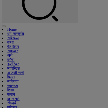
Home
धर्म–संस्कृति
राशिफल
कथा
पेट केयर
समाचार
अर्थ
बगैचा
इन्टेरियर
प्यारेन्टिङ
आजकी नारी
फिचर
व्यक्तित्व
स्वास्थ्य
शिक्षा
फेसन
कभर गर्ल
सौन्दर्य
परिकार