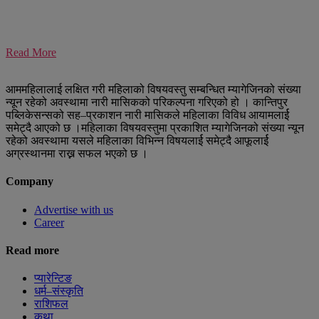
Read More
आममहिलालाई लक्षित गरी महिलाको विषयवस्तु सम्बन्धित म्यागेजिनको संख्या
न्यून रहेको अवस्थामा नारी मासिकको परिकल्पना गरिएको हो । कान्तिपुर
पब्लिकेसन्सको सह–प्रकाशन नारी मासिकले महिलाका विविध आयामलार्ई
समेट्दै आएको छ ।महिलाका विषयवस्तुमा प्रकाशित म्यागेजिनको संख्या न्यून
रहेको अवस्थामा यसले महिलाका विभिन्न विषयलार्ई समेट्दै आफूलार्ई
अग्रस्थानमा राख्न सफल भएको छ ।
Company
Advertise with us
Career
Read more
प्यारेन्टिङ
धर्म–संस्कृति
राशिफल
कथा