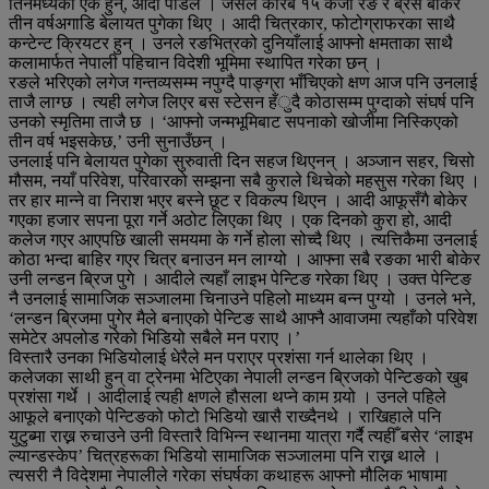
तिनैमध्येका एक हुन्, आदी पौडेल । जसले करिब १५ केजी रङ र ब्रस बोकेर
तीन वर्षअगाडि बेलायत पुगेका थिए । आदी चित्रकार, फोटोग्राफरका साथै
कन्टेन्ट क्रियटर हुन् । उनले रङभित्रको दुनियाँलाई आफ्नो क्षमताका साथै
कलामार्फत नेपाली पहिचान विदेशी भूमिमा स्थापित गरेका छन् ।
रङले भरिएको लगेज गन्तव्यसम्म नपुग्दै पाङ्ग्रा भाँचिएको क्षण आज पनि उनलाई
ताजै लाग्छ । त्यही लगेज लिएर बस स्टेसन हँुदै कोठासम्म पुग्दाको संघर्ष पनि
उनको स्मृतिमा ताजै छ । ‘आफ्नो जन्मभूमिबाट सपनाको खोजीमा निस्किएको
तीन वर्ष भइसकेछ,’ उनी सुनाउँछन् ।
उनलाई पनि बेलायत पुगेका सुरुवाती दिन सहज थिएनन् । अञ्जान सहर, चिसो
मौसम, नयाँ परिवेश, परिवारको सम्झना सबै कुराले थिचेको महसुस गरेका थिए ।
तर हार मान्ने वा निराश भएर बस्ने छूट र विकल्प थिएन । आदी आफूसँगै बोकेर
गएका हजार सपना पूरा गर्ने अठोट लिएका थिए । एक दिनको कुरा हो, आदी
कलेज गएर आएपछि खाली समयमा के गर्ने होला सोच्दै थिए । त्यत्तिकैमा उनलाई
कोठा भन्दा बाहिर गएर चित्र बनाउन मन लाग्यो । आफ्ना सबै रङका भारी बोकेर
उनी लन्डन ब्रिज पुगे । आदीले त्यहाँ लाइभ पेन्टिङ गरेका थिए । उक्त पेन्टिङ
नै उनलाई सामाजिक सञ्जालमा चिनाउने पहिलो माध्यम बन्न पुग्यो । उनले भने,
‘लन्डन ब्रिजमा पुगेर मैले बनाएको पेन्टिङ साथै आफ्नै आवाजमा त्यहाँको परिवेश
समेटेर अपलोड गरेको भिडियो सबैले मन पराए ।’
विस्तारै उनका भिडियोलाई धेरैले मन पराएर प्रशंसा गर्न थालेका थिए ।
कलेजका साथी हुन् वा ट्रेनमा भेटिएका नेपाली लन्डन ब्रिजको पेन्टिङको खुब
प्रशंसा गर्थे । आदीलाई त्यही क्षणले हौसला थप्ने काम गर्‍यो । उनले पहिले
आफूले बनाएको पेन्टिङको फोटो भिडियो खासै राख्दैनथे । राखिहाले पनि
युटुब्मा राख्न रुचाउने उनी विस्तारै विभिन्न स्थानमा यात्रा गर्दै त्यहीँ बसेर ‘लाइभ
ल्यान्डस्केप’ चित्रहरूका भिडियो सामाजिक सञ्जालमा पनि राख्न थाले ।
त्यसरी नै विदेशमा नेपालीले गरेका संघर्षका कथाहरू आफ्नो मौलिक भाषामा