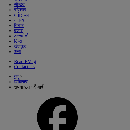
सौन्दर्य
परिकार
मनोरन्जन
गन्तव्य
विचार
बजार
अन्तर्वार्ता
टिप्स
खेलकुद
अन्य
Read EMag
Contact Us
गृह
>
व्यक्तित्व
सपना पूरा गर्दै आदी