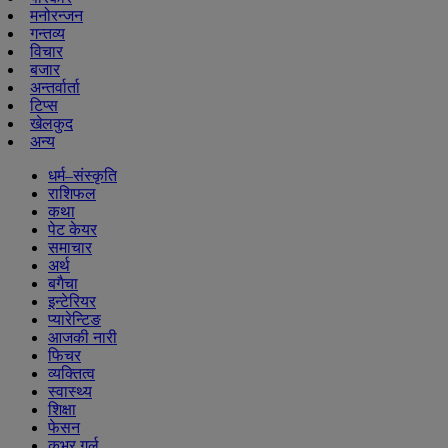
मनोरन्जन
गन्तव्य
विचार
बजार
अन्तर्वार्ता
टिप्स
खेलकुद
अन्य
धर्म–संस्कृति
राशिफल
कथा
पेट केयर
समाचार
अर्थ
बगैचा
इन्टेरियर
प्यारेन्टिङ
आजकी नारी
फिचर
व्यक्तित्व
स्वास्थ्य
शिक्षा
फेसन
कभर गर्ल