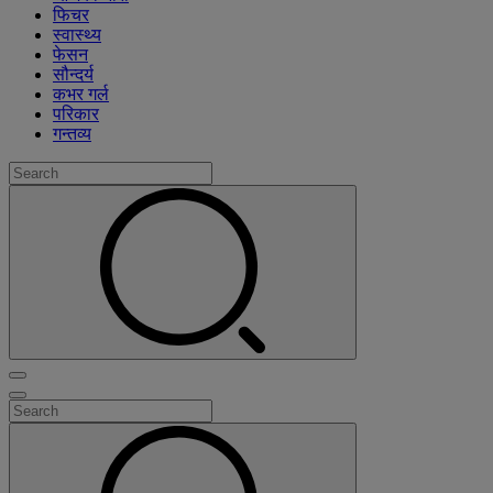
फिचर
स्वास्थ्य
फेसन
सौन्दर्य
कभर गर्ल
परिकार
गन्तव्य