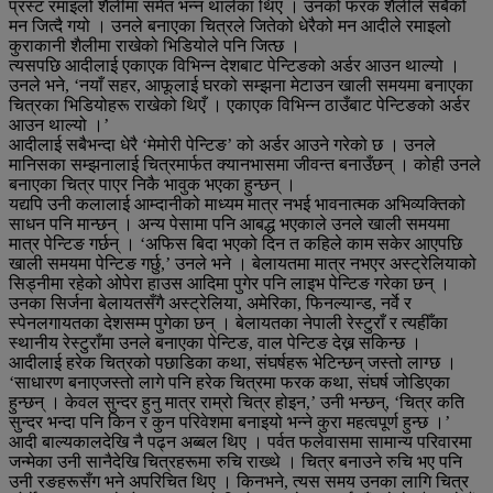
प्रस्ट रमाइलो शैलीमा समेत भन्न थालेका थिए । उनको फरक शैलीले सबैको
मन जित्दै गयो । उनले बनाएका चित्रले जितेको धेरैको मन आदीले रमाइलो
कुराकानी शैलीमा राखेको भिडियोले पनि जित्छ ।
त्यसपछि आदीलाई एकाएक विभिन्न देशबाट पेन्टिङको अर्डर आउन थाल्यो ।
उनले भने, ‘नयाँ सहर, आफूलाई घरको सम्झना मेटाउन खाली समयमा बनाएका
चित्रका भिडियोहरू राखेको थिएँ । एकाएक विभिन्न ठाउँबाट पेन्टिङको अर्डर
आउन थाल्यो ।’
आदीलाई सबैभन्दा धेरै ‘मेमोरी पेन्टिङ’ को अर्डर आउने गरेको छ । उनले
मानिसका सम्झनालाई चित्रमार्फत क्यानभासमा जीवन्त बनाउँछन् । कोही उनले
बनाएका चित्र पाएर निकै भावुक भएका हुन्छन् ।
यद्यपि उनी कलालाई आम्दानीको माध्यम मात्र नभई भावनात्मक अभिव्यक्तिको
साधन पनि मान्छन् । अन्य पेसामा पनि आबद्ध भएकाले उनले खाली समयमा
मात्र पेन्टिङ गर्छन् । ‘अफिस बिदा भएको दिन त कहिले काम सकेर आएपछि
खाली समयमा पेन्टिङ गर्छु,’ उनले भने । बेलायतमा मात्र नभएर अस्ट्रेलियाको
सिड्नीमा रहेको ओपेरा हाउस आदिमा पुगेर पनि लाइभ पेन्टिङ गरेका छन् ।
उनका सिर्जना बेलायतसँगै अस्ट्रेलिया, अमेरिका, फिनल्यान्ड, नर्वे र
स्पेनलगायतका देशसम्म पुगेका छन् । बेलायतका नेपाली रेस्टुराँ र त्यहीँका
स्थानीय रेस्टुराँमा उनले बनाएका पेन्टिङ, वाल पेन्टिङ देख्न सकिन्छ ।
आदीलाई हरेक चित्रको पछाडिका कथा, संघर्षहरू भेटिन्छन् जस्तो लाग्छ ।
‘साधारण बनाएजस्तो लागे पनि हरेक चित्रमा फरक कथा, संघर्ष जोडिएका
हुन्छन् । केवल सुन्दर हुनु मात्र राम्रो चित्र होइन,’ उनी भन्छन्, ‘चित्र कति
सुन्दर भन्दा पनि किन र कुन परिवेशमा बनाइयो भन्ने कुरा महत्वपूर्ण हुन्छ ।’
आदी बाल्यकालदेखि नै पढ्न अब्बल थिए । पर्वत फलेवासमा सामान्य परिवारमा
जन्मेका उनी सानैदेखि चित्रहरूमा रुचि राख्थे । चित्र बनाउने रुचि भए पनि
उनी रङहरूसँग भने अपरिचित थिए । किनभने, त्यस समय उनका लागि चित्र