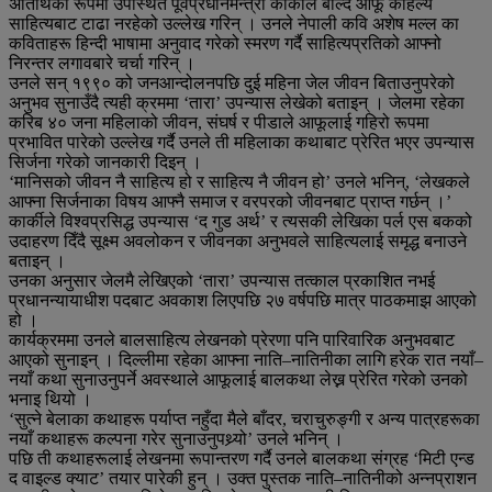
अतिथिका रूपमा उपस्थित पूर्वप्रधानमन्त्री कार्कीले बोल्दै आफू कहिल्यै
साहित्यबाट टाढा नरहेको उल्लेख गरिन् । उनले नेपाली कवि अशेष मल्ल का
कविताहरू हिन्दी भाषामा अनुवाद गरेको स्मरण गर्दै साहित्यप्रतिको आफ्नो
निरन्तर लगावबारे चर्चा गरिन् ।
उनले सन् १९९० को जनआन्दोलनपछि दुई महिना जेल जीवन बिताउनुपरेको
अनुभव सुनाउँदै त्यही क्रममा ‘तारा’ उपन्यास लेखेको बताइन् । जेलमा रहेका
करिब ४० जना महिलाको जीवन, संघर्ष र पीडाले आफूलाई गहिरो रूपमा
प्रभावित पारेको उल्लेख गर्दै उनले ती महिलाका कथाबाट प्रेरित भएर उपन्यास
सिर्जना गरेको जानकारी दिइन् ।
‘मानिसको जीवन नै साहित्य हो र साहित्य नै जीवन हो’ उनले भनिन्, ‘लेखकले
आफ्ना सिर्जनाका विषय आफ्नै समाज र वरपरको जीवनबाट प्राप्त गर्छन् ।’
कार्कीले विश्वप्रसिद्ध उपन्यास ‘द गुड अर्थ’ र त्यसकी लेखिका पर्ल एस बकको
उदाहरण दिँदै सूक्ष्म अवलोकन र जीवनका अनुभवले साहित्यलाई समृद्ध बनाउने
बताइन् ।
उनका अनुसार जेलमै लेखिएको ‘तारा’ उपन्यास तत्काल प्रकाशित नभई
प्रधानन्यायाधीश पदबाट अवकाश लिएपछि २७ वर्षपछि मात्र पाठकमाझ आएको
हो ।
कार्यक्रममा उनले बालसाहित्य लेखनको प्रेरणा पनि पारिवारिक अनुभवबाट
आएको सुनाइन् । दिल्लीमा रहेका आफ्ना नाति–नातिनीका लागि हरेक रात नयाँ–
नयाँ कथा सुनाउनुपर्ने अवस्थाले आफूलाई बालकथा लेख्न प्रेरित गरेको उनको
भनाइ थियो ।
‘सुत्ने बेलाका कथाहरू पर्याप्त नहुँदा मैले बाँदर, चराचुरुङ्गी र अन्य पात्रहरूका
नयाँ कथाहरू कल्पना गरेर सुनाउनुपथ्र्यो’ उनले भनिन् ।
पछि ती कथाहरूलाई लेखनमा रूपान्तरण गर्दै उनले बालकथा संग्रह ‘मिटी एन्ड
द वाइल्ड क्याट’ तयार पारेकी हुन् । उक्त पुस्तक नाति–नातिनीको अन्नप्राशन