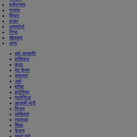
मनोरन्जन
गन्तव्य
विचार
बजार
अन्तर्वार्ता
टिप्स
खेलकुद
अन्य
धर्म–संस्कृति
राशिफल
कथा
पेट केयर
समाचार
अर्थ
बगैचा
इन्टेरियर
प्यारेन्टिङ
आजकी नारी
फिचर
व्यक्तित्व
स्वास्थ्य
शिक्षा
फेसन
कभर गर्ल