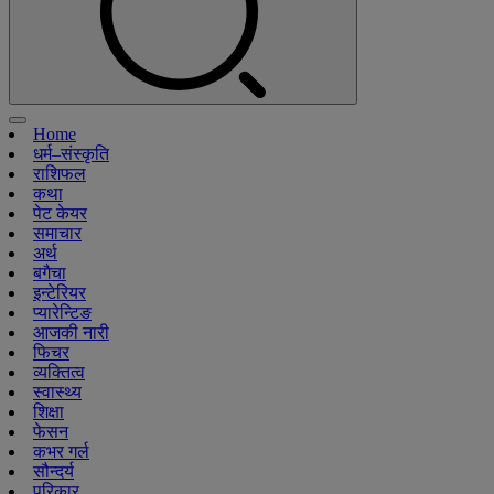
Home
धर्म–संस्कृति
राशिफल
कथा
पेट केयर
समाचार
अर्थ
बगैचा
इन्टेरियर
प्यारेन्टिङ
आजकी नारी
फिचर
व्यक्तित्व
स्वास्थ्य
शिक्षा
फेसन
कभर गर्ल
सौन्दर्य
परिकार