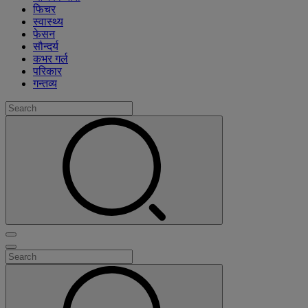
फिचर
स्वास्थ्य
फेसन
सौन्दर्य
कभर गर्ल
परिकार
गन्तव्य