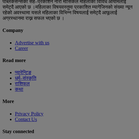
पब्लिकेसन्सको सह–प्रकाशन नारी मासिकले महिलाका विविध आयामलार्ई
समेट्दै आएको छ ।महिलाका विषयवस्तुमा प्रकाशित म्यागेजिनको संख्या न्यून
रहेको अवस्थामा यसले महिलाका विभिन्न विषयलार्ई समेट्दै आफूलार्ई
अग्रस्थानमा राख्न सफल भएको छ ।
Company
Advertise with us
Career
Read more
प्यारेन्टिङ
धर्म–संस्कृति
राशिफल
कथा
More
Privacy Policy
Contact Us
Stay connected