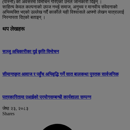
(पास्नी) को अवसरमा विमोचन गरिएको उनले जानकारी दिइन् ।
साहित्य केवल कल्पनाको उपज नभई समाज, अनुभव र मानवीय संवेदनाको
अभिव्यक्ति भएको उल्लेख गर्दै कार्कीले यही विश्वासले आफ्नो लेखन यात्रालाई
निरन्तरता दिएको बताइन् ।
थप लेखहरू
सञ्जु अधिकारीका दुई कृति विमोचन
सीमान्तकृत आवाज र पहुँच अभिवृद्धि गर्ने सात बालकथा पुस्तक सार्वजनिक
पत्रकारितामा एआईको प्रयोगसम्बन्धी कार्यशाला सम्पन्न
जेष्ठ २३, २०८३
Shares