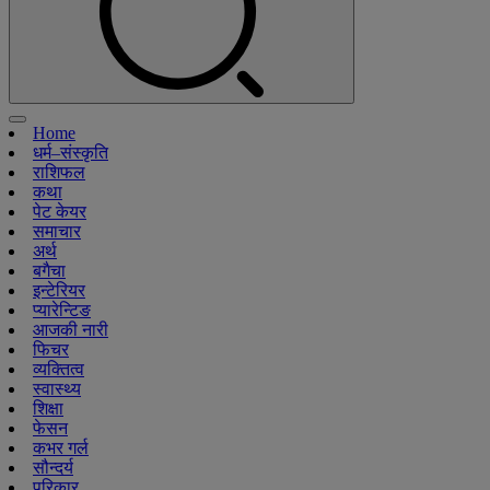
Home
धर्म–संस्कृति
राशिफल
कथा
पेट केयर
समाचार
अर्थ
बगैचा
इन्टेरियर
प्यारेन्टिङ
आजकी नारी
फिचर
व्यक्तित्व
स्वास्थ्य
शिक्षा
फेसन
कभर गर्ल
सौन्दर्य
परिकार