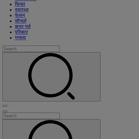
फिचर
स्वास्थ्य
फेसन
सौन्दर्य
कभर गर्ल
परिकार
गन्तव्य