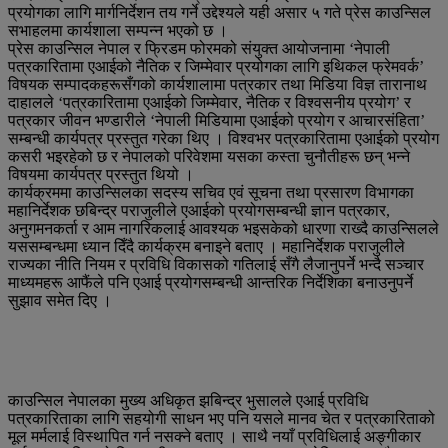
प्रयोगका लागि मार्गनिर्देशन तय गर्ने उद्देश्यले यही असार ५ गते प्रेस काउन्सिल
सभाहलमा कार्यशाला सम्पन्न भएको छ ।
प्रेस काउन्सिल नेपाल र फ्रिडम फोरमको संयुक्त आयोजनामा ‘नेपाली
पत्रकारितामा एआईको नैतिक र जिम्मेवार प्रयोगका लागि इथिकल फ्रेमवर्क’
विषयक सम्पादकहरूसँगको कार्यशालामा पत्रकार तथा मिडिया विज्ञ तारानाथ
दाहालले ‘पत्रकारितामा एआईको जिम्मेवार, नैतिक र विश्वसनीय प्रयोग’ र
पत्रकार जीवन भण्डारीले ‘नेपाली मिडियामा एआईको प्रयोग र आचारसंहिता’
सम्बन्धी कार्यपत्र प्रस्तुत गरेका थिए । विश्वभर पत्रकारितामा एआईको प्रयोग
कसरी भइरहेको छ र नेपालको परिवेशमा यसका कस्ता चुनौतीहरू छन् भन्ने
विषयमा कार्यपत्र प्रस्तुत थियो ।
कार्यक्रममा काउन्सिलका सदस्य सचिव एवं सूचना तथा प्रसारण विभागका
महानिर्देशक छबिन्द्र पराजुलीले एआईको प्रयोगसम्बन्धी ज्ञान पत्रकार,
अनुगमनकर्ता र आम नागरिकलाई आवश्यक भइसकेको धारणा राख्दै काउन्सिलले
यससम्बन्धमा ध्यान दिँदै कार्यक्रम बनाइने बताए । महानिर्देशक पराजुलीले
राज्यका नीति नियम र प्रविधि विकासको गतिलाई सँगै लैजानुपर्ने भन्दै सञ्चार
माध्यमहरू आफैंले पनि एआई प्रयोगसम्बन्धी आन्तरिक निर्देशिका बनाउनुपर्ने
सुझाव समेत दिए ।
काउन्सिल नेपालका मुख्य अधिकृत झबिन्द्र भुसालले एआई प्रविधि
पत्रकारिताका लागि सहयोगी साधन भए पनि यसले मानव चेत र पत्रकारिताको
मूल मर्मलाई विस्थापित गर्न नसक्ने बताए । साथै नयाँ प्रविधिलाई अङ्गीकार