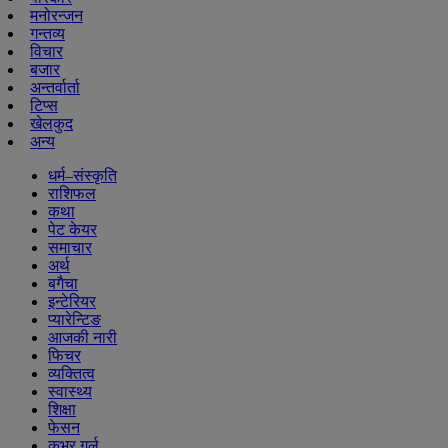
मनोरन्जन
गन्तव्य
विचार
बजार
अन्तर्वार्ता
टिप्स
खेलकुद
अन्य
धर्म–संस्कृति
राशिफल
कथा
पेट केयर
समाचार
अर्थ
बगैचा
इन्टेरियर
प्यारेन्टिङ
आजकी नारी
फिचर
व्यक्तित्व
स्वास्थ्य
शिक्षा
फेसन
कभर गर्ल