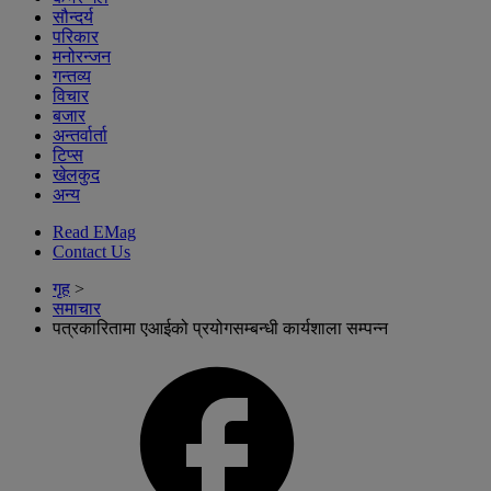
सौन्दर्य
परिकार
मनोरन्जन
गन्तव्य
विचार
बजार
अन्तर्वार्ता
टिप्स
खेलकुद
अन्य
Read EMag
Contact Us
गृह
>
समाचार
पत्रकारितामा एआईको प्रयोगसम्बन्धी कार्यशाला सम्पन्न