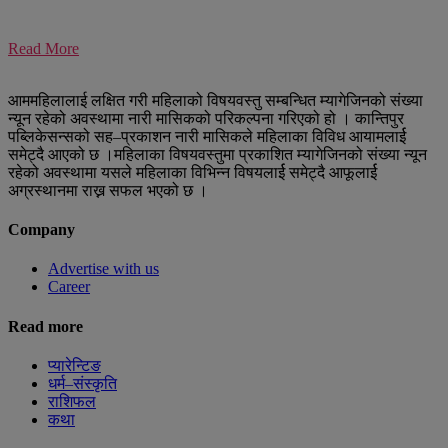
Read More
आममहिलालाई लक्षित गरी महिलाको विषयवस्तु सम्बन्धित म्यागेजिनको संख्या
न्यून रहेको अवस्थामा नारी मासिकको परिकल्पना गरिएको हो । कान्तिपुर
पब्लिकेसन्सको सह–प्रकाशन नारी मासिकले महिलाका विविध आयामलार्ई
समेट्दै आएको छ ।महिलाका विषयवस्तुमा प्रकाशित म्यागेजिनको संख्या न्यून
रहेको अवस्थामा यसले महिलाका विभिन्न विषयलार्ई समेट्दै आफूलार्ई
अग्रस्थानमा राख्न सफल भएको छ ।
Company
Advertise with us
Career
Read more
प्यारेन्टिङ
धर्म–संस्कृति
राशिफल
कथा