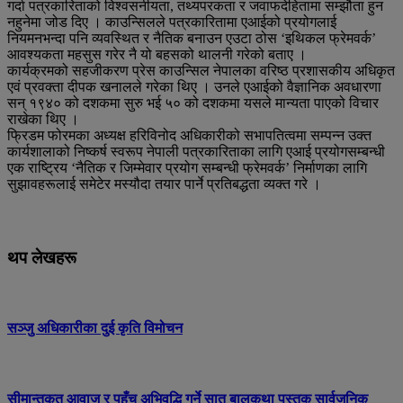
गर्दा पत्रकारिताको विश्वसनीयता, तथ्यपरकता र जवाफदेहितामा सम्झौता हुन
नहुनेमा जोड दिए । काउन्सिलले पत्रकारितामा एआईको प्रयोगलाई
नियमनभन्दा पनि व्यवस्थित र नैतिक बनाउन एउटा ठोस ‘इथिकल फ्रेमवर्क’
आवश्यकता महसुस गरेर नै यो बहसको थालनी गरेको बताए ।
कार्यक्रमको सहजीकरण प्रेस काउन्सिल नेपालका वरिष्ठ प्रशासकीय अधिकृत
एवं प्रवक्ता दीपक खनालले गरेका थिए । उनले एआईको वैज्ञानिक अवधारणा
सन् १९४० को दशकमा सुरु भई ५० को दशकमा यसले मान्यता पाएको विचार
राखेका थिए ।
फ्रिडम फोरमका अध्यक्ष हरिविनोद अधिकारीको सभापतित्वमा सम्पन्न उक्त
कार्यशालाको निष्कर्ष स्वरूप नेपाली पत्रकारिताका लागि एआई प्रयोगसम्बन्धी
एक राष्ट्रिय ‘नैतिक र जिम्मेवार प्रयोग सम्बन्धी फ्रेमवर्क’ निर्माणका लागि
सुझावहरूलाई समेटेर मस्यौदा तयार पार्ने प्रतिबद्धता व्यक्त गरे ।
थप लेखहरू
सञ्जु अधिकारीका दुई कृति विमोचन
सीमान्तकृत आवाज र पहुँच अभिवृद्धि गर्ने सात बालकथा पुस्तक सार्वजनिक