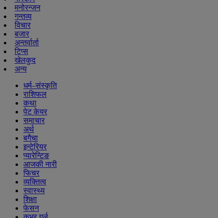
मनोरन्जन
गन्तव्य
विचार
बजार
अन्तर्वार्ता
टिप्स
खेलकुद
अन्य
धर्म–संस्कृति
राशिफल
कथा
पेट केयर
समाचार
अर्थ
बगैचा
इन्टेरियर
प्यारेन्टिङ
आजकी नारी
फिचर
व्यक्तित्व
स्वास्थ्य
शिक्षा
फेसन
कभर गर्ल