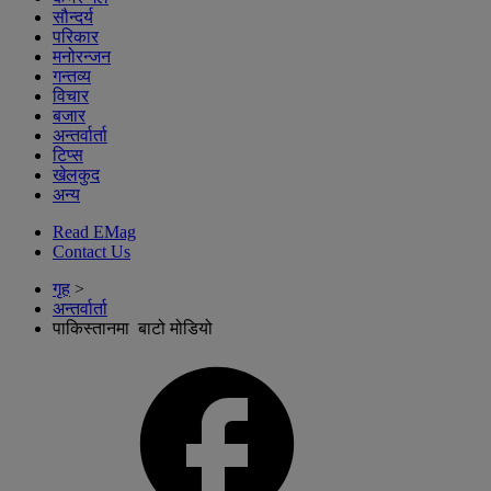
सौन्दर्य
परिकार
मनोरन्जन
गन्तव्य
विचार
बजार
अन्तर्वार्ता
टिप्स
खेलकुद
अन्य
Read EMag
Contact Us
गृह
>
अन्तर्वार्ता
पाकिस्तानमा बाटो मोडियो