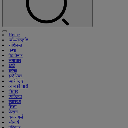
Home
धर्म–संस्कृति
राशिफल
कथा
पेट केयर
समाचार
अर्थ
बगैचा
इन्टेरियर
प्यारेन्टिङ
आजकी नारी
फिचर
व्यक्तित्व
स्वास्थ्य
शिक्षा
फेसन
कभर गर्ल
सौन्दर्य
परिकार