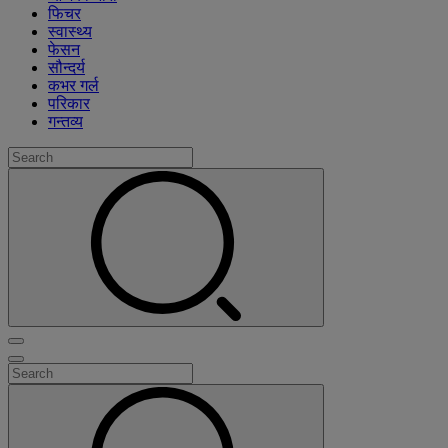
फिचर
स्वास्थ्य
फेसन
सौन्दर्य
कभर गर्ल
परिकार
गन्तव्य