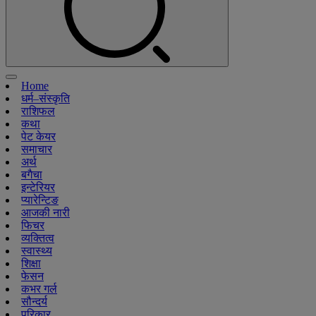
Home
धर्म–संस्कृति
राशिफल
कथा
पेट केयर
समाचार
अर्थ
बगैचा
इन्टेरियर
प्यारेन्टिङ
आजकी नारी
फिचर
व्यक्तित्व
स्वास्थ्य
शिक्षा
फेसन
कभर गर्ल
सौन्दर्य
परिकार