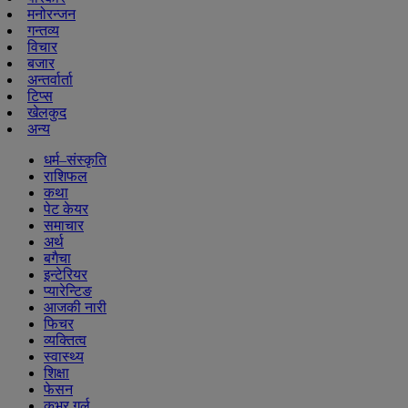
मनोरन्जन
गन्तव्य
विचार
बजार
अन्तर्वार्ता
टिप्स
खेलकुद
अन्य
धर्म–संस्कृति
राशिफल
कथा
पेट केयर
समाचार
अर्थ
बगैचा
इन्टेरियर
प्यारेन्टिङ
आजकी नारी
फिचर
व्यक्तित्व
स्वास्थ्य
शिक्षा
फेसन
कभर गर्ल