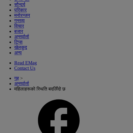
सौन्दर्य
परिकार
मनोरन्जन
गन्तव्य
विचार
बजार
अन्तर्वार्ता
टिप्स
खेलकुद
अन्य
Read EMag
Contact Us
गृह
>
अन्तर्वार्ता
महिलाहरूको स्थिति बदलिँदो छ