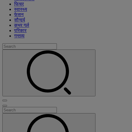
फिचर
स्वास्थ्य
फेसन
सौन्दर्य
कभर गर्ल
परिकार
गन्तव्य