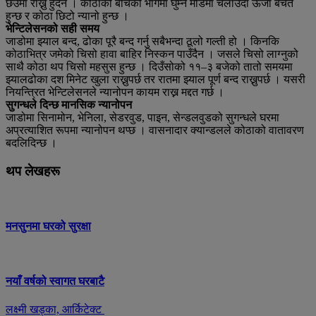
छेउमा राख्नु हुँदैन । कोठाको बीचको भागमा घुम्ने मोडमा चलाउँदा ऊर्जा बचत
हुन्छ र कोठा छिटो न्यानो हुन्छ ।
भेन्टिलेसनको सही समय
जाडोमा झ्याल बन्द, ढोका पूरै बन्द गर्नु सबैभन्दा ठूलो गल्ती हो । किनकि
कोठाभित्र जमेको चिसो हावा बाहिर निस्कन पाउँदैन । जसले चिसो लाग्नुको
साथै कोठा थप चिसो महसुस हुन्छ । दिउँसोको ११–३ बजेको तातो समयमा
झ्यालढोका दश मिनेट खुला राख्नुपर्छ तर रातमा झ्याल पूर्ण बन्द राख्नुपर्छ । यसरी
नियन्त्रित भेन्टिलेसनले न्यानोपन कायम राख्न मद्दत गर्छ ।
सुगन्धले दिन्छ मानसिक न्यानोपन
जाडोमा सिनामोन, भेनिला, सेडरवुड, पाइन, सेन्डलवुडको सुगन्धले घरमा
अप्रत्याशित रूपमा न्यानोपन थप्छ । वासनादार क्यान्डलले कोठाको वातावरण
बदलिदिन्छ ।
थप लेखहरू
मनसुनमा घरको सुरक्षा
नयाँ वर्षको स्वागत घरबाटै
लक्ष्मी खड्का, आर्किटेक्ट