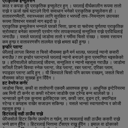
प्राकृतिक इन्सुलेसन
काठ र कपडा दुवै प्राकृतिक इन्सुलेटर हुन् । घरलाई दीर्घकालीन रूपमा तातो
राख्ने र ऊर्जा खर्च घटाउने दिगो समाधान भनेको प्राकृतिक इन्सुलेसन हो ।
वातावरणमैत्री, स्वास्थ्यका लागि सुरक्षित र भरपर्दो ताप–नियन्त्रण उपायका
रूपमा विश्वभर यसको माग बढ्दो छ ।
प्राकृतिक इन्सुलेसन भन्नाले घरको भित्ता, छाना वा फ्लोरमा पूर्णतया प्राकृतिक
स्रोतबाट बनेका सामग्री प्रयोग गरेर तापक्रमलाई सन्तुलित राख्ने प्रविधिलाई
जनाउँछ । यसले घरलाई जाडोमा तातो र गर्मीमा चिसो राख्छ । यसमा रसायन
कम हुन्छ र वातावरणसँग तालमेल राख्ने क्षमता बढी हुन्छ ।
इन्डोर प्लान्ट
धेरैलाई लाग्ला बिरुवा त चिसो मौसममा झनै मर्न थाल्छ, घरलाई न्यानो कसरी
बनाउँछ ? तर इन्डोर प्लान्टस्ले घरलाई न्यानो बनाउने कुरा प्रमाणित भइसकेको
छ । हरियालीले कोठालाई जीवन्त, सन्तुलित र न्यानो महसुस गराउँछ । जाडोमा
सजिलै टिक्ने बिरुवा स्नेक प्लान्ट, जेड प्लान्ट, रबर प्लान्ट, एरिका प्लाम,
स्पाइडर प्लान्ट आदि हुन् । यी बिरुवाले चिसो पनि कायम राख्छन्, जसले चिसो
मौसममा कोठा सुख्खा हुन दिँदैन ।
हट वेभरेज कर्नर
जाडोमा चिया, कफी वा तातोपानी एकदमै आवश्यक हुन्छ । आधुनिक इन्टेरियरमा
अब मिनी टी कर्नर वा कफी स्टेसन जाडोकै एक ट्रेन्ड बन्न थालेको छ ।
भान्साको कुनै एक कुनामा इलेक्ट्रिक जग, कफी जार, वुडन ट्रे, क्यान्डिल
स्टेन्ड र कपहरू राखेर सजाउन सकिन्छ । यसले भान्सा स्वागतयोग्य र कोजी
महसुस हुन्छ ।
हिटरलाई सही ठाउँमा राख्ने
धेरैजसोले हिटर किनेर उपयोग त गर्छन्, तर त्यसलाई सही ठाउँमा कसरी राख्ने
भन्ने ज्ञान हुँदैन । हिटरलाई भित्तामा टँसाएर राख्नु हुँदैन । झ्याल वा ढोकाको