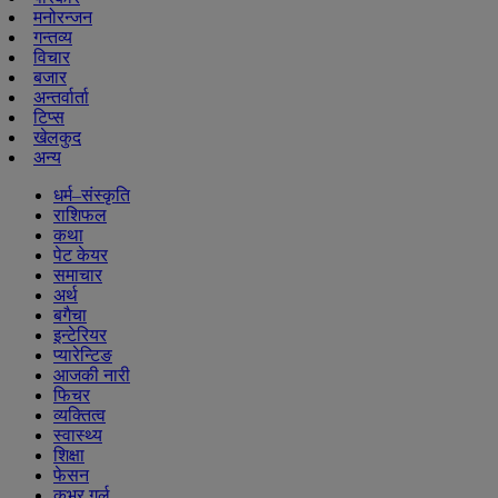
मनोरन्जन
गन्तव्य
विचार
बजार
अन्तर्वार्ता
टिप्स
खेलकुद
अन्य
धर्म–संस्कृति
राशिफल
कथा
पेट केयर
समाचार
अर्थ
बगैचा
इन्टेरियर
प्यारेन्टिङ
आजकी नारी
फिचर
व्यक्तित्व
स्वास्थ्य
शिक्षा
फेसन
कभर गर्ल