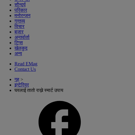
सौन्दर्य
परिकार
मनोरन्जन
गन्तव्य
विचार
बजार
अन्तर्वार्ता
टिप्स
खेलकुद
अन्य
Read EMag
Contact Us
गृह
>
इन्टेरियर
घरलाई तातो राख्ने स्मार्ट उपाय