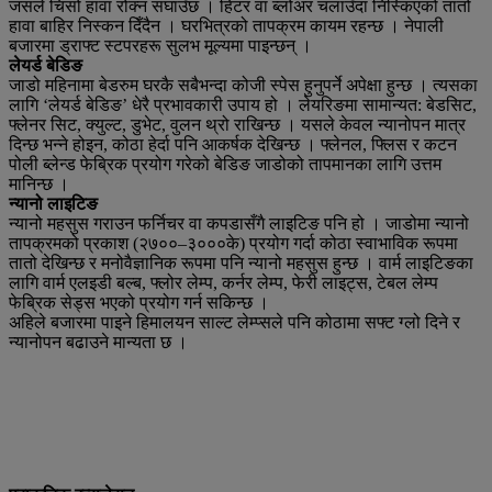
जसले चिसो हावा रोक्न सघाउँछ । हिटर वा ब्लोअर चलाउँदा निस्किएको तातो
हावा बाहिर निस्कन दिँदैन । घरभित्रको तापक्रम कायम रहन्छ । नेपाली
बजारमा ड्राफ्ट स्टपरहरू सुलभ मूल्यमा पाइन्छन् ।
लेयर्ड बेडिङ
जाडो महिनामा बेडरुम घरकै सबैभन्दा कोजी स्पेस हुनुपर्ने अपेक्षा हुन्छ । त्यसका
लागि ‘लेयर्ड बेडिङ’ धेरै प्रभावकारी उपाय हो । लेयरिङमा सामान्यत: बेडसिट,
फ्लेनर सिट, क्युल्ट, डुभेट, वुलन थ्रो राखिन्छ । यसले केवल न्यानोपन मात्र
दिन्छ भन्ने होइन, कोठा हेर्दा पनि आकर्षक देखिन्छ । फ्लेनल, फ्लिस र कटन
पोली ब्लेन्ड फेब्रिक प्रयोग गरेको बेडिङ जाडोको तापमानका लागि उत्तम
मानिन्छ ।
न्यानो लाइटिङ
न्यानो महसुस गराउन फर्निचर वा कपडासँगै लाइटिङ पनि हो । जाडोमा न्यानो
तापक्रमको प्रकाश (२७००–३०००के) प्रयोग गर्दा कोठा स्वाभाविक रूपमा
तातो देखिन्छ र मनोवैज्ञानिक रूपमा पनि न्यानो महसुस हुन्छ । वार्म लाइटिङका
लागि वार्म एलइडी बल्ब, फ्लोर लेम्प, कर्नर लेम्प, फेरी लाइट्स, टेबल लेम्प
फेब्रिक सेड्स भएको प्रयोग गर्न सकिन्छ ।
अहिले बजारमा पाइने हिमालयन साल्ट लेम्प्सले पनि कोठामा सफ्ट ग्लो दिने र
न्यानोपन बढाउने मान्यता छ ।