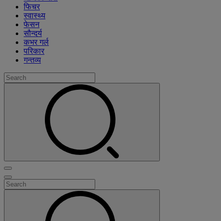
फिचर
स्वास्थ्य
फेसन
सौन्दर्य
कभर गर्ल
परिकार
गन्तव्य