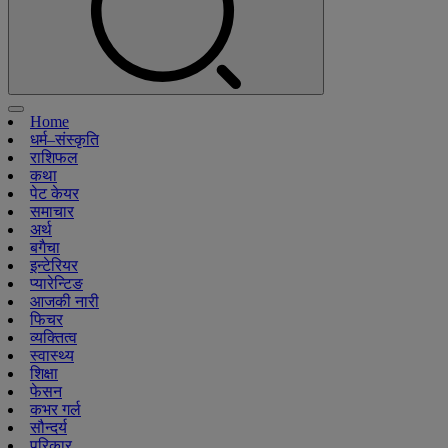
Home
धर्म–संस्कृति
राशिफल
कथा
पेट केयर
समाचार
अर्थ
बगैचा
इन्टेरियर
प्यारेन्टिङ
आजकी नारी
फिचर
व्यक्तित्व
स्वास्थ्य
शिक्षा
फेसन
कभर गर्ल
सौन्दर्य
परिकार