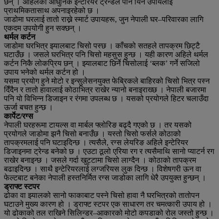
छन् । अहिलेको आधुनिक इन्टेरियर ट्रेन्डले पनि यिनै उपायलाई
प्राथमिकतासाथ अपनाइरहेको छ ।
जाडोमा घरलाई तातो राख्ने स्मार्ट उपायहरू, जुन नेपाली घर–परिवारका लागि
एकदम उपयोगी हुन सक्छन् ।
थर्मल कर्टन
जाडोमा घरभित्र झ्यालबाट चिसो पस्छ । काँचको सतहले तापक्रम छिट्टै
घटाउँछ । जसले घरभित्र पनि चिसो महसुस हुन्छ । यही कारण अहिले थर्मल
कर्टन निकै लोकप्रिय छन् । झ्यालबाट छिर्ने चिसोलाई ‘ब्लक’ गर्ने सजिलो
उपाय भनेको थर्मल कर्टन हो ।
यसमा प्रयोग हुने मोटो र इन्सुलेसनयुक्त फेब्रिकले बाहिरको चिसो भित्र पस्न
दिँदैन र तातो हावालाई कोठाभित्र राखेर न्यानो बनाइराख्छ । नेपाली बजारमा
पनि यो विभिन्न डिजाइन र रंगमा उपलब्ध छ । यसको प्रयोगले हिटर चलाउँदा
ऊर्जा बचत हुन्छ ।
कार्पेट/रग्स
नेपाली घरहरूमा टायल्स वा मार्बल फ्लोरिङ बढ्दै गएको छ । तर यसको
प्रयोगले जाडोमा झनै चिसो बनाउँछ । यस्तो चिसो फर्सले कोठाको
तापक्रमलाई पनि घटाइदिन्छ । त्यसैले, रग्स लेयरिङ अहिले इन्टेरियर
डिजाइनमा ट्रेन्ड बनेको छ । एउटा ठूलो एरिया रग र त्यसैमाथि सानो प्याटर्न रग
राखेर बनाइन्छ । जसले गर्दा खुट्टामा चिसो लाग्दैन । कोठाको तापक्रम
बढाइदिन्छ । साथै इन्टेरियरलाई लग्जरियस लुक दिन्छ । विशेषगरी ऊन वा
फेल्टबाट बनेका नेपाली हस्तनिर्मित रग्स जाडोका लागि धेरै उपयुक्त हुन्छन् ।
ड्राफ्ट स्टपर
ढोका वा झ्यालको सानो फाकाबाट पस्ने चिसो हावा नै घरभित्रको तातोपन
घटाउने मुख्य कारण हो । ड्राफ्ट स्टपर एक साधारण तर चमत्कारी उपाय हो ।
यो ढोकाको तल राखिने सिलिन्डर–आकारको मोटो कपडाको रोल जस्तो हुन्छ ।