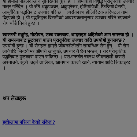
यो हामीले पहिलेदेखि नै सुनिरहेको कुरा हो । हामीकहाँ विशुद्ध प्राकृतिक उपचार
मात्र गरिँदैन । यो सँगै अकुपञ्चर, अकुप्रेसर, होमियोपेथी, फिजियोथेरापी,
आयुर्वेदिक पद्धतिबाट उपचार गरिन्छ । त्यसैकारण होलिस्टिक हस्पिटल नाम
दिइएको हो । यी पद्धतिहरू बिरामीको आवश्यकतानुसार उपचार गरिने भएकाले
रोग चाँडै निको हुुन्छ ।
खासगरी मधुमेह, मोटोपन, उच्च रक्तचाप, थाइराइड अहिलेको आम समस्या हो ।
यी समस्याबाट छुटकारा पाउन प्राकृतिक उपचार कति उपयोगी हुनसक्छ ?
उपयोगी हुन्छ । यी रोगहरू हाम्रो जीवनशैलीसँग सम्बन्धित रोग हुन् । यी रोग
लागेपछि जिन्दगीभर औषधि खानुपर्छ, उपचार नै छैन भन्छन् । तर प्राकृतिक
पद्धतिबाट छुटकारा पाउन सकिन्छ । यसअन्तर्गत स्वस्थ जीवनशैली कसरी
अपनाउने, सुत्ने–उठ्ने तालिका, खानपान कस्तो खाने, व्यायाम आदि सिकाइन्छ
।
थप लेखहरू
हत्केलामा पसिना केको संकेत ?