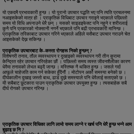
यो एकदमै प्रभावकारी हुन्छ । यो पुरानो उपचार पद्धति भए पनि त्यति प्रचलनमा
नआइसकेको मात्र हो । प्राकृतिक विधिबाट उपचार गराइने भएकाले पछिल्लो
समय यो विधि अपनाउने धेरै छन् । यसको साइडइफेक्ट पनि नहुने र शरीरलाई
कुनै पनि प्रकारको नोक्सानी नगर्ने भएकाले पनि बढी प्रभावकारी मानिन्छ ।
प्राकृतिक तरिकाबाट उपचार गरिने भएकाले अहिले यसैबाट उपचार गराउने चेत
आइसकेको देख्न सकिन्छ ।
प्राकृतिक उपचारबाट के–कस्ता रोगहरू निको हुन्छन् ?
विशेषगरी तनाव, तौल व्यवस्थापन र दुखाइको व्यवस्थापन गरी तीन कुरामा
केन्द्रित रहेर उपचार गरिरहेका छौं । पछिल्लो समय व्यस्त जीवनशैलीका कारण
धेरैमा तनावको लेभल बढ्दै जान्छ । मस्तिष्क नै थकित हुन्छ । जसले गर्दा
आफूले चाहेजति काम गर्न सकेका हुँदैनौं । मोटोपन अर्को समस्या बनेको छ ।
दीर्घकालीन दुखाइ जस्तो बाथ, ढाड दुख्ने समस्याले पनि धेरैलाई सताएको छ ।
यी सबैबाट छुटकारा पाउन प्राकृतिक उपचार उपयुक्त हुन्छ । त्यसबाहेक सबै
दीर्घ रोगको उपचार गरिन्छ ।
प्राकृतिक उपचार विधिका लागि लामो समय लाग्ने र खर्च पनि धेरै हुन्छ भन्ने आम
बुझाइ छ नि ?