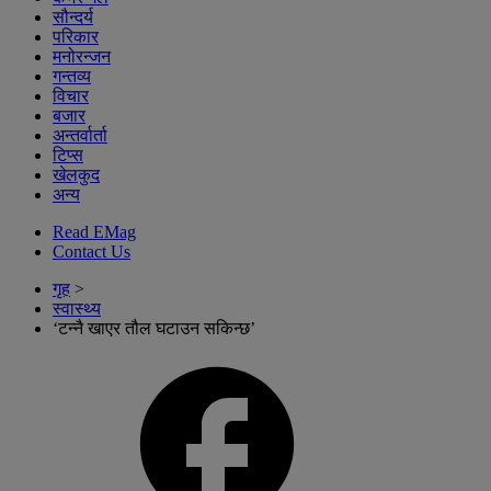
सौन्दर्य
परिकार
मनोरन्जन
गन्तव्य
विचार
बजार
अन्तर्वार्ता
टिप्स
खेलकुद
अन्य
Read EMag
Contact Us
गृह
>
स्वास्थ्य
‘टन्नै खाएर तौल घटाउन सकिन्छ’