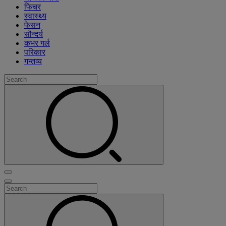
फिचर
स्वास्थ्य
फेसन
सौन्दर्य
कभर गर्ल
परिकार
गन्तव्य