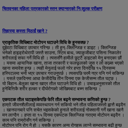
चितवनका महिला पत्रकारको स्तन क्यान्सरको निःशुल्क परीक्षण
तिहारमा कस्ता मिठाईं खाने ?
प्राकृतिक विधिबाट मोटोपन घटाउने विधि के हुनसक्छ ?
दुईवटा विधिबाट उपचार गरिन्छ । ती हुन्–क्लिन्जिङ र डाइट । क्लिन्जिङ
भनेको हाइड्रोथेरापी जस्तै साउना, स्टिम बाथ, ज्याकुजीबाट पसिना निकालेर
शरीरलाई सफा गर्ने विधि हो । त्यससँगै हामीले छुट्टै डाइटको मेनु बनाएका छौं
। यसमा अग्र्यानिक खाना, ताजा तरकारी र फलफूलको जुस र लो काब्र्स भएको
खाना समावेश हुन्छ । त्यही मेनुलाई फलो गरेर हप्ता दिनदेखि १५ दिनसम्म
हस्पिटलमा भर्ना भएर उपचार गराउनुपर्छ । त्यसपछि घरमै गएर पनि गर्न सकिन्छ
। यसले एकदिनमा आधा केजीदेखि तीन दिनमा एक केजीसम्म तौल घट्छ ।
यो बिहान–बेलुका खाना खाएर तौल घटाउने विधि हो । उचाइअनुसारको तौल
हुनेबित्तिकै शरीर हल्का र दीर्घरोगको जोखिमबाट बच्न सकिन्छ ।
एकपटक तौल घटाइसकेपछि फेरि तौल बढ्ने सम्भावना कत्तिको हुन्छ ?
हाम्रो जीवनशैलीलाई व्यवस्थापन गर्न सकियो भने तौल पहिलाजस्तो ह्वात्तै बढ्दैन
। खानपानबारे पनि सचेत भइसकेको हुनाले शरीरलाई नोक्सानी गर्ने खाना खानै
मन लाग्दैन । हप्ता वा १५ दिनमा एकपटक क्लिन्जिङ गराएमा मोटोपन बढ्दैन ।
काम पनि राम्रोसँग गर्न सकिन्छ ।
मोटोपन पनि रोग नै हो । यसकै कारण अन्य रोगहरू लाग्ने सम्भावना बढी हुन्छ