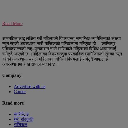
Read More
आममहिलालाई लक्षित गरी महिलाको विषयवस्तु सम्बन्धित म्यागेजिनको संख्या
न्यून रहेको अवस्थामा नारी मासिकको परिकल्पना गरिएको हो । कान्तिपुर
पब्लिकेसन्सको सह–प्रकाशन नारी मासिकले महिलाका विविध आयामलार्ई
समेट्दै आएको छ ।महिलाका विषयवस्तुमा प्रकाशित म्यागेजिनको संख्या न्यून
रहेको अवस्थामा यसले महिलाका विभिन्न विषयलार्ई समेट्दै आफूलार्ई
अग्रस्थानमा राख्न सफल भएको छ ।
Company
Advertise with us
Career
Read more
प्यारेन्टिङ
धर्म–संस्कृति
राशिफल