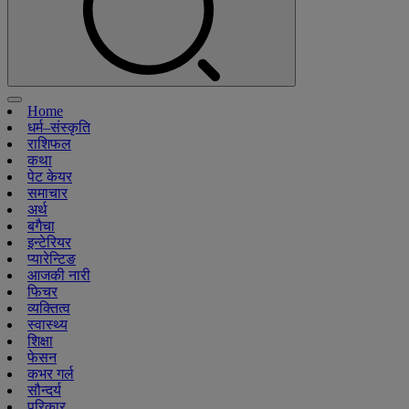
Home
धर्म–संस्कृति
राशिफल
कथा
पेट केयर
समाचार
अर्थ
बगैचा
इन्टेरियर
प्यारेन्टिङ
आजकी नारी
फिचर
व्यक्तित्व
स्वास्थ्य
शिक्षा
फेसन
कभर गर्ल
सौन्दर्य
परिकार