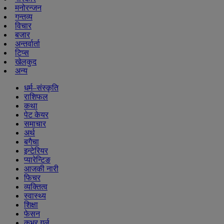
मनोरन्जन
गन्तव्य
विचार
बजार
अन्तर्वार्ता
टिप्स
खेलकुद
अन्य
धर्म–संस्कृति
राशिफल
कथा
पेट केयर
समाचार
अर्थ
बगैचा
इन्टेरियर
प्यारेन्टिङ
आजकी नारी
फिचर
व्यक्तित्व
स्वास्थ्य
शिक्षा
फेसन
कभर गर्ल