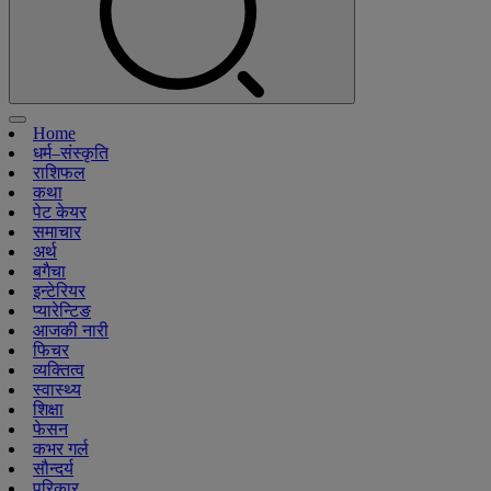
Home
धर्म–संस्कृति
राशिफल
कथा
पेट केयर
समाचार
अर्थ
बगैचा
इन्टेरियर
प्यारेन्टिङ
आजकी नारी
फिचर
व्यक्तित्व
स्वास्थ्य
शिक्षा
फेसन
कभर गर्ल
सौन्दर्य
परिकार