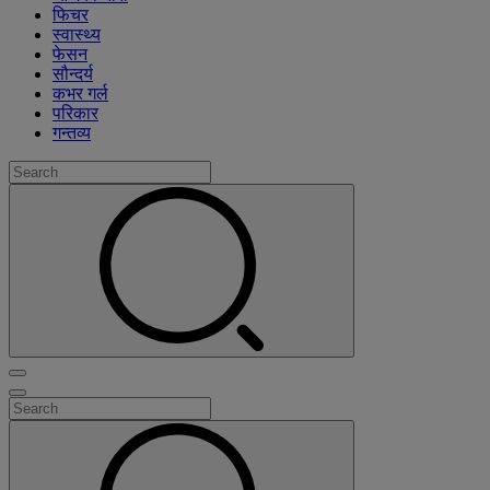
फिचर
स्वास्थ्य
फेसन
सौन्दर्य
कभर गर्ल
परिकार
गन्तव्य