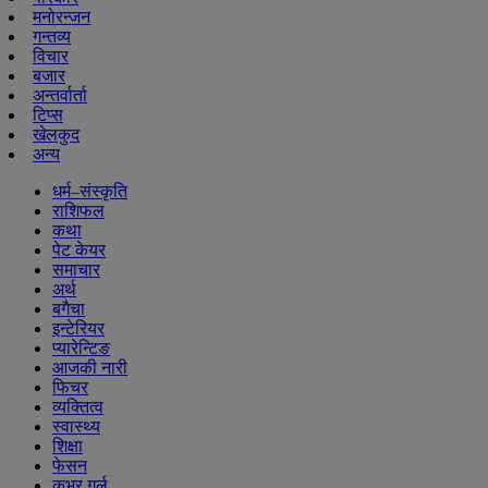
मनोरन्जन
गन्तव्य
विचार
बजार
अन्तर्वार्ता
टिप्स
खेलकुद
अन्य
धर्म–संस्कृति
राशिफल
कथा
पेट केयर
समाचार
अर्थ
बगैचा
इन्टेरियर
प्यारेन्टिङ
आजकी नारी
फिचर
व्यक्तित्व
स्वास्थ्य
शिक्षा
फेसन
कभर गर्ल