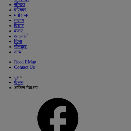
सौन्दर्य
परिकार
मनोरन्जन
गन्तव्य
विचार
बजार
अन्तर्वार्ता
टिप्स
खेलकुद
अन्य
Read EMag
Contact Us
गृह
>
फेसन
अफिस मेकअप