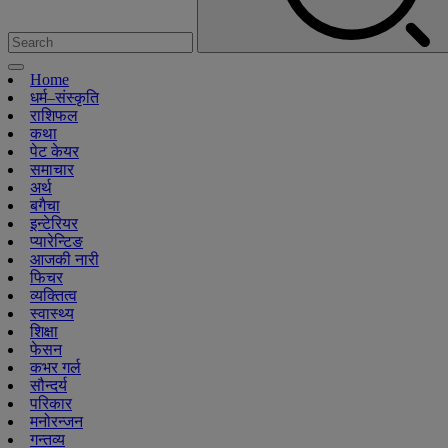
Home
धर्म–संस्कृति
राशिफल
कथा
पेट केयर
समाचार
अर्थ
बगैचा
इन्टेरियर
प्यारेन्टिङ
आजकी नारी
फिचर
व्यक्तित्व
स्वास्थ्य
शिक्षा
फेसन
कभर गर्ल
सौन्दर्य
परिकार
मनोरन्जन
गन्तव्य