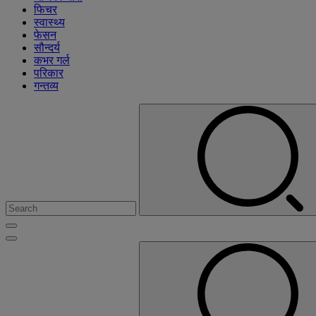
फिचर
स्वास्थ्य
फेसन
सौन्दर्य
कभर गर्ल
परिकार
गन्तव्य