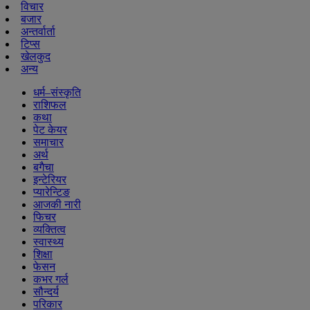
विचार
बजार
अन्तर्वार्ता
टिप्स
खेलकुद
अन्य
धर्म–संस्कृति
राशिफल
कथा
पेट केयर
समाचार
अर्थ
बगैचा
इन्टेरियर
प्यारेन्टिङ
आजकी नारी
फिचर
व्यक्तित्व
स्वास्थ्य
शिक्षा
फेसन
कभर गर्ल
सौन्दर्य
परिकार