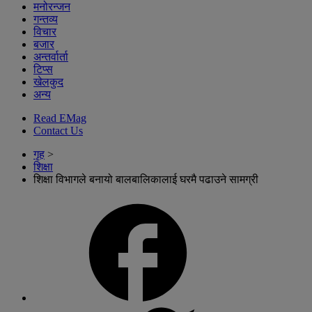
मनोरन्जन
गन्तव्य
विचार
बजार
अन्तर्वार्ता
टिप्स
खेलकुद
अन्य
Read EMag
Contact Us
गृह
>
शिक्षा
शिक्षा विभागले बनायो बालबालिकालाई घरमै पढाउने सामग्री