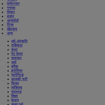
मनोरन्जन
गन्तव्य
विचार
बजार
अन्तर्वार्ता
टिप्स
खेलकुद
अन्य
धर्म–संस्कृति
राशिफल
कथा
पेट केयर
समाचार
अर्थ
बगैचा
इन्टेरियर
प्यारेन्टिङ
आजकी नारी
फिचर
व्यक्तित्व
स्वास्थ्य
शिक्षा
फेसन
कभर गर्ल