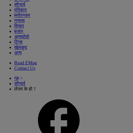
सौन्दर्य
परिकार
मनोरन्जन
गन्तव्य
विचार
बजार
अन्तर्वार्ता
टिप्स
खेलकुद
अन्य
Read EMag
Contact Us
गृह
>
सौन्दर्य
लेजर के हो ?