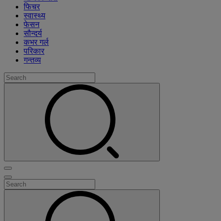
फिचर
स्वास्थ्य
फेसन
सौन्दर्य
कभर गर्ल
परिकार
गन्तव्य