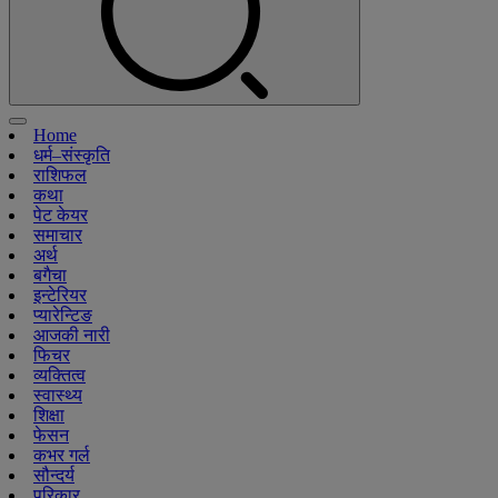
Home
धर्म–संस्कृति
राशिफल
कथा
पेट केयर
समाचार
अर्थ
बगैचा
इन्टेरियर
प्यारेन्टिङ
आजकी नारी
फिचर
व्यक्तित्व
स्वास्थ्य
शिक्षा
फेसन
कभर गर्ल
सौन्दर्य
परिकार