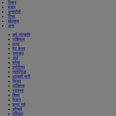
विचार
बजार
अन्तर्वार्ता
टिप्स
खेलकुद
अन्य
धर्म–संस्कृति
राशिफल
कथा
पेट केयर
समाचार
अर्थ
बगैचा
इन्टेरियर
प्यारेन्टिङ
आजकी नारी
फिचर
व्यक्तित्व
स्वास्थ्य
शिक्षा
फेसन
कभर गर्ल
सौन्दर्य
परिकार