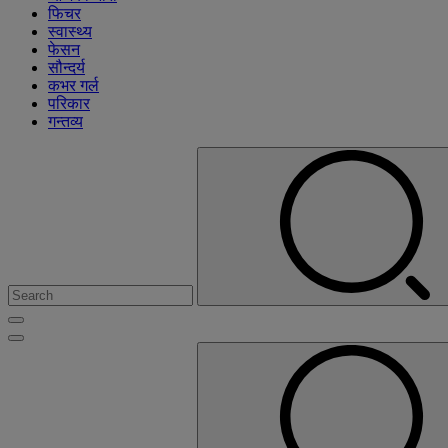
फिचर
स्वास्थ्य
फेसन
सौन्दर्य
कभर गर्ल
परिकार
गन्तव्य