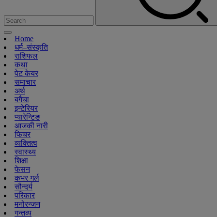
Home
धर्म–संस्कृति
राशिफल
कथा
पेट केयर
समाचार
अर्थ
बगैचा
इन्टेरियर
प्यारेन्टिङ
आजकी नारी
फिचर
व्यक्तित्व
स्वास्थ्य
शिक्षा
फेसन
कभर गर्ल
सौन्दर्य
परिकार
मनोरन्जन
गन्तव्य