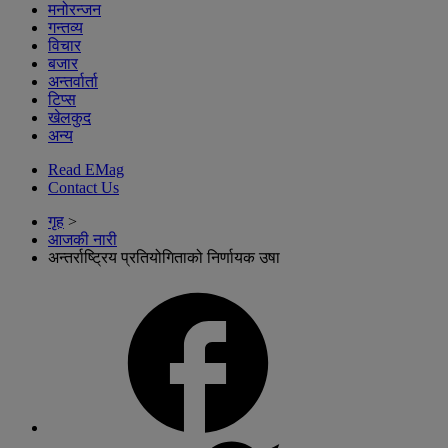
मनोरन्जन
गन्तव्य
विचार
बजार
अन्तर्वार्ता
टिप्स
खेलकुद
अन्य
Read EMag
Contact Us
गृह
>
आजकी नारी
अन्तर्राष्ट्रिय प्रतियोगिताको निर्णायक उषा