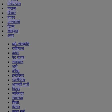
मनोरन्जन
गन्तव्य
विचार
बजार
अन्तर्वार्ता
टिप्स
खेलकुद
अन्य
धर्म–संस्कृति
राशिफल
कथा
पेट केयर
समाचार
अर्थ
बगैचा
इन्टेरियर
प्यारेन्टिङ
आजकी नारी
फिचर
व्यक्तित्व
स्वास्थ्य
शिक्षा
फेसन
कभर गर्ल