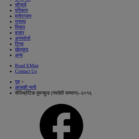
सौन्दर्य
परिकार
मनोरन्जन
गन्तव्य
विचार
बजार
अन्तर्वार्ता
टिप्स
खेलकुद
अन्य
Read EMag
Contact Us
गृह
>
आजकी नारी
सेलिब्रेटिङ वुमनहुड (नवदेवी सम्मान)–२०१६