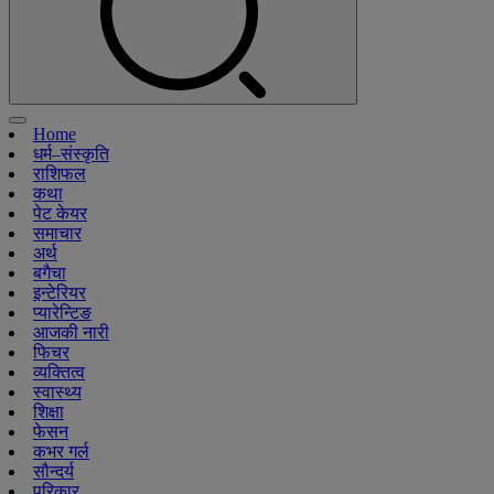
Home
धर्म–संस्कृति
राशिफल
कथा
पेट केयर
समाचार
अर्थ
बगैचा
इन्टेरियर
प्यारेन्टिङ
आजकी नारी
फिचर
व्यक्तित्व
स्वास्थ्य
शिक्षा
फेसन
कभर गर्ल
सौन्दर्य
परिकार