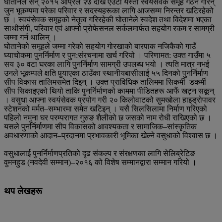
घोतानेले सन् २०१५ अप्रिल २७ देखि एउटा यस्तो स्वयंसेवक समूह गठन गरिन्
जुन भूकम्पमा परेका परिवार र सदस्यहरूका लागि आजसम्म निरन्तर खटिरहेको
छ । स्वयंसेवक समूहको नेतृत्व गरिरहेकी घोतानेले स्वदेश तथा विदेशमा भएका
साथीसंगी, परिवार एवं आफ्नो प्रोफेसनल सर्कलमार्फत सहयोग रकम र सामग्री
जम्मा गर्न थालिन् ।
घोतानेको समूहले जम्मा गरेको सहयोग गोरखाको बारपाक नजिकैको गाउँ
घ्याचोकमा पुनर्निर्माण र पुन:संरचनामा खर्च गरियो । परिणामत: उक्त गाउँमा ५
सय ३० वटा घरका लागि पुनर्निर्माण सामग्री उपलब्ध भयो । त्यति मात्र नभई
उनले भूकम्पले क्षति पुर्‍याएका ठाउँका स्थानीयबासीलाई ५५ दिनको पुनर्निर्माण
सीप विकास तालिमसमेत दिइन् । उक्त प्राविधिक तालिममा सिकर्मी–डकर्मी
सीप सिकाइएको थियो ताकि पुनर्निर्माणको काममा पीडितहरू आफैं खट्न सकून्
। वसुधा आफ्ना स्वयंसेवक प्रयोग गरी २० किलोवाटको सुमखोला हाइड्रोपावर
स्टेशनको मर्मत–सम्भारमा समेत खटिइन् । यसै सिलसिलामा निर्माण गरिएको
पहिलो नमुना घर परम्परागत गुरुङ शैलीको छ जसको नाम रोधी राखिएको छ ।
यसले पुनर्निर्माणमा सीप विकासको आवश्यकता र सामाजिक–सांस्कृतिक
अवधारणाको आदान–प्रदानमा प्रभावकारी भूमिका खेल्ने वसुधाको विश्वास छ ।
वसुधालाई पुनर्निर्माणप्रतिको दृढ संकल्प र संरक्षणका लागि सेलिब्रेटिङ
वुमनहुड (नवदेवी सम्मान)–२०१६ को विशेष सम्मानद्वारा सम्मान गरियो ।
थप लेखहरू