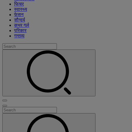
फिचर
स्वास्थ्य
फेसन
सौन्दर्य
कभर गर्ल
परिकार
गन्तव्य