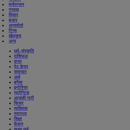
मनोरन्जन
गन्तव्य
विचार
बजार
अन्तर्वार्ता
टिप्स
खेलकुद
अन्य
धर्म–संस्कृति
राशिफल
कथा
पेट केयर
समाचार
अर्थ
बगैचा
इन्टेरियर
प्यारेन्टिङ
आजकी नारी
फिचर
व्यक्तित्व
स्वास्थ्य
शिक्षा
फेसन
कभर गर्ल