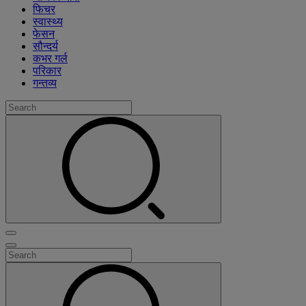
फिचर
स्वास्थ्य
फेसन
सौन्दर्य
कभर गर्ल
परिकार
गन्तव्य