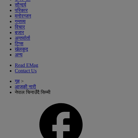
सौन्दर्य
परिकार
मनोरन्जन
गन्तव्य
विचार
बजार
अन्तर्वार्ता
टिप्स
खेलकुद
अन्य
Read EMag
Contact Us
गृह
>
आजकी नारी
नेपाल चिनाउँदै सिम्मी