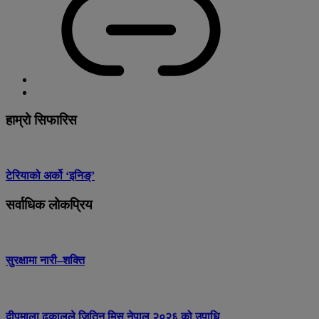
हाम्रो सिफारिस
टेरियाको अर्को ‘इनिङ्’
सर्वाधिक लोकप्रिय
सुरक्षामा नारी–शक्ति
दीपमाला ढकालले जितिन् मिस नेपाल २०२६ को उपाधि