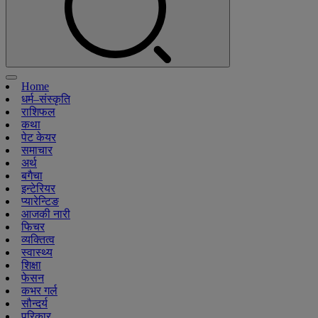
Home
धर्म–संस्कृति
राशिफल
कथा
पेट केयर
समाचार
अर्थ
बगैचा
इन्टेरियर
प्यारेन्टिङ
आजकी नारी
फिचर
व्यक्तित्व
स्वास्थ्य
शिक्षा
फेसन
कभर गर्ल
सौन्दर्य
परिकार