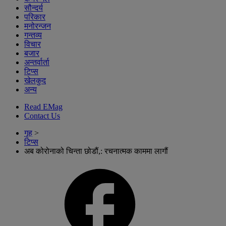
सौन्दर्य
परिकार
मनोरन्जन
गन्तव्य
विचार
बजार
अन्तर्वार्ता
टिप्स
खेलकुद
अन्य
Read EMag
Contact Us
गृह
>
टिप्स
अब कोरोनाको चिन्ता छोडौं,: रचनात्मक काममा लागौं