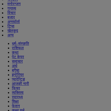
मनोरन्जन
गन्तव्य
विचार
बजार
अन्तर्वार्ता
टिप्स
खेलकुद
अन्य
धर्म–संस्कृति
राशिफल
कथा
पेट केयर
समाचार
अर्थ
बगैचा
इन्टेरियर
प्यारेन्टिङ
आजकी नारी
फिचर
व्यक्तित्व
स्वास्थ्य
शिक्षा
फेसन
कभर गर्ल