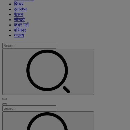
फिचर
स्वास्थ्य
फेसन
सौन्दर्य
कभर गर्ल
परिकार
गन्तव्य