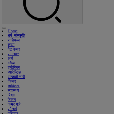
Home
धर्म–संस्कृति
राशिफल
कथा
पेट केयर
समाचार
अर्थ
बगैचा
इन्टेरियर
प्यारेन्टिङ
आजकी नारी
फिचर
व्यक्तित्व
स्वास्थ्य
शिक्षा
फेसन
कभर गर्ल
सौन्दर्य
परिकार