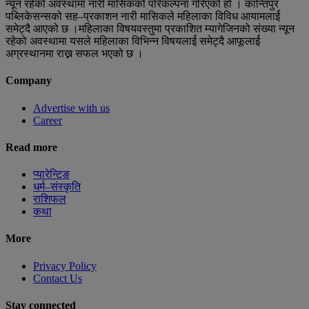
न्यून रहेको अवस्थामा नारी मासिकको परिकल्पना गरिएको हो । कान्तिपुर
पब्लिकेसन्सको सह–प्रकाशन नारी मासिकले महिलाका विविध आयामलार्ई
समेट्दै आएको छ ।महिलाका विषयवस्तुमा प्रकाशित म्यागेजिनको संख्या न्यून
रहेको अवस्थामा यसले महिलाका विभिन्न विषयलार्ई समेट्दै आफूलार्ई
अग्रस्थानमा राख्न सफल भएको छ ।
Company
Advertise with us
Career
Read more
प्यारेन्टिङ
धर्म–संस्कृति
राशिफल
कथा
More
Privacy Policy
Contact Us
Stay connected