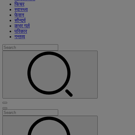
फिचर
स्वास्थ्य
फेसन
सौन्दर्य
कभर गर्ल
परिकार
गन्तव्य