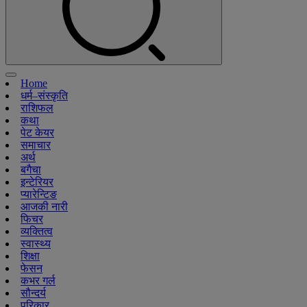
Home
धर्म–संस्कृति
राशिफल
कथा
पेट केयर
समाचार
अर्थ
बगैचा
इन्टेरियर
प्यारेन्टिङ
आजकी नारी
फिचर
व्यक्तित्व
स्वास्थ्य
शिक्षा
फेसन
कभर गर्ल
सौन्दर्य
परिकार