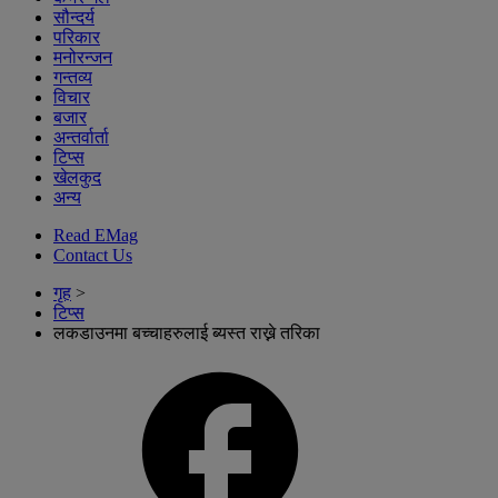
सौन्दर्य
परिकार
मनोरन्जन
गन्तव्य
विचार
बजार
अन्तर्वार्ता
टिप्स
खेलकुद
अन्य
Read EMag
Contact Us
गृह
>
टिप्स
लकडाउनमा बच्चाहरुलाई ब्यस्त राख्ने तरिका