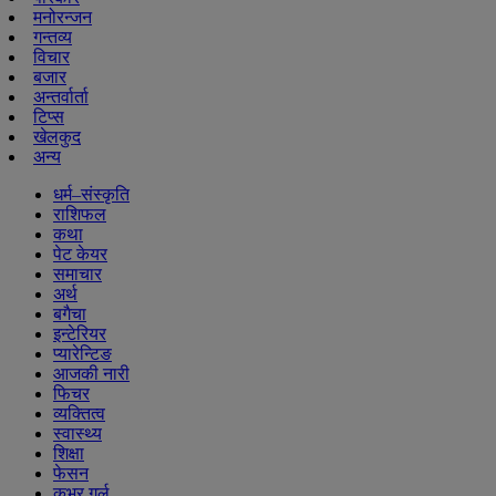
मनोरन्जन
गन्तव्य
विचार
बजार
अन्तर्वार्ता
टिप्स
खेलकुद
अन्य
धर्म–संस्कृति
राशिफल
कथा
पेट केयर
समाचार
अर्थ
बगैचा
इन्टेरियर
प्यारेन्टिङ
आजकी नारी
फिचर
व्यक्तित्व
स्वास्थ्य
शिक्षा
फेसन
कभर गर्ल