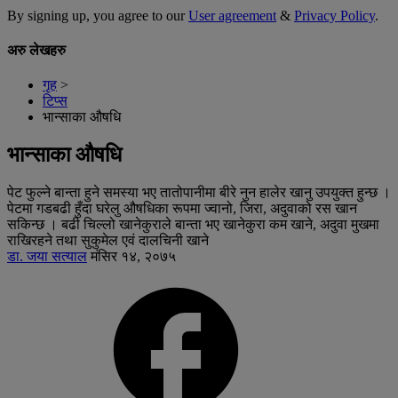
By signing up, you agree to our
User agreement
&
Privacy Policy
.
अरु लेखहरु
गृह
>
टिप्स
भान्साका औषधि
भान्साका औषधि
पेट फुल्ने बान्ता हुने समस्या भए तातोपानीमा बीरे नुन हालेर खानु उपयुक्त हुन्छ ।
पेटमा गडबढी हुँदा घरेलु औषधिका रूपमा ज्वानो, जिरा, अदुवाको रस खान
सकिन्छ । बढी चिल्लो खानेकुराले बान्ता भए खानेकुरा कम खाने, अदुवा मुखमा
राखिरहने तथा सुकुमेल एवं दालचिनी खाने
डा. जया सत्याल
मंसिर १४, २०७५