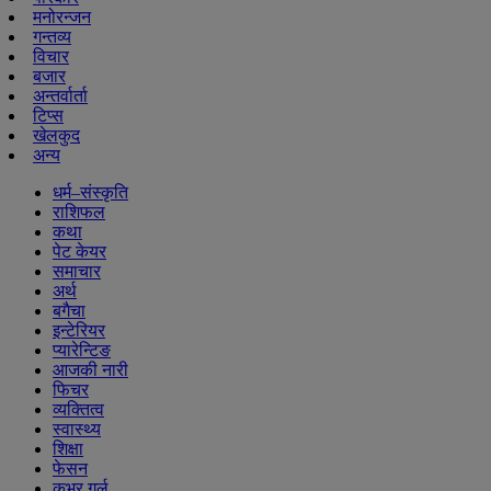
मनोरन्जन
गन्तव्य
विचार
बजार
अन्तर्वार्ता
टिप्स
खेलकुद
अन्य
धर्म–संस्कृति
राशिफल
कथा
पेट केयर
समाचार
अर्थ
बगैचा
इन्टेरियर
प्यारेन्टिङ
आजकी नारी
फिचर
व्यक्तित्व
स्वास्थ्य
शिक्षा
फेसन
कभर गर्ल