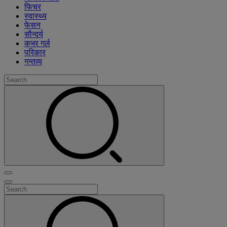
फिचर
स्वास्थ्य
फेसन
सौन्दर्य
कभर गर्ल
परिकार
गन्तव्य