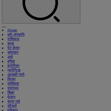
Home
धर्म–संस्कृति
राशिफल
कथा
पेट केयर
समाचार
अर्थ
बगैचा
इन्टेरियर
प्यारेन्टिङ
आजकी नारी
फिचर
व्यक्तित्व
स्वास्थ्य
शिक्षा
फेसन
कभर गर्ल
सौन्दर्य
परिकार