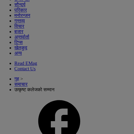
सौन्दर्य
परिकार
मनोरन्जन
गन्तव्य
विचार
बजार
अन्तर्वार्ता
टिप्स
खेलकुद
अन्य
Read EMag
Contact Us
गृह
>
समाचार
उत्कृष्ट कलेजको सम्मान