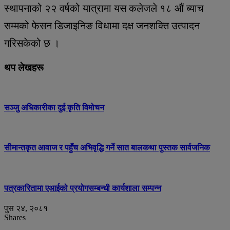
स्थापनाको २२ वर्षको यात्रामा यस कलेजले १८ औं ब्याच
सम्मको फेसन डिजाइनिङ विधामा दक्ष जनशक्ति उत्पादन
गरिसकेको छ ।
थप लेखहरू
सञ्जु अधिकारीका दुई कृति विमोचन
सीमान्तकृत आवाज र पहुँच अभिवृद्धि गर्ने सात बालकथा पुस्तक सार्वजनिक
पत्रकारितामा एआईको प्रयोगसम्बन्धी कार्यशाला सम्पन्न
पुस २४, २०८१
Shares