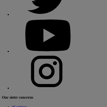
Our sister concerns
eKantipur