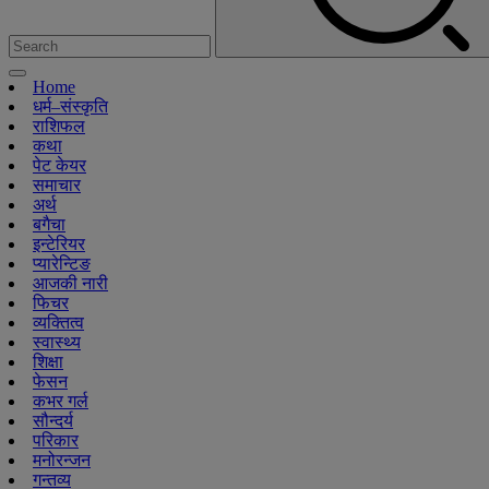
Home
धर्म–संस्कृति
राशिफल
कथा
पेट केयर
समाचार
अर्थ
बगैचा
इन्टेरियर
प्यारेन्टिङ
आजकी नारी
फिचर
व्यक्तित्व
स्वास्थ्य
शिक्षा
फेसन
कभर गर्ल
सौन्दर्य
परिकार
मनोरन्जन
गन्तव्य