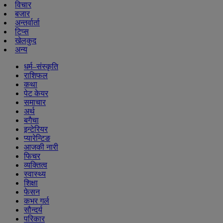
विचार
बजार
अन्तर्वार्ता
टिप्स
खेलकुद
अन्य
धर्म–संस्कृति
राशिफल
कथा
पेट केयर
समाचार
अर्थ
बगैचा
इन्टेरियर
प्यारेन्टिङ
आजकी नारी
फिचर
व्यक्तित्व
स्वास्थ्य
शिक्षा
फेसन
कभर गर्ल
सौन्दर्य
परिकार