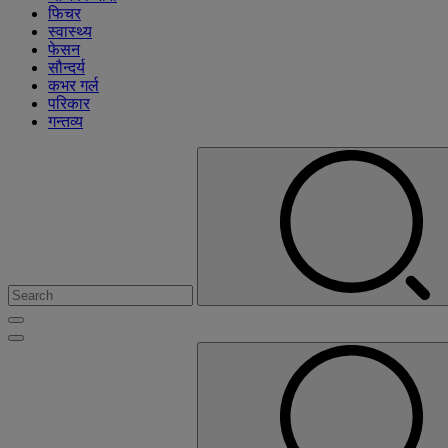
फिचर
स्वास्थ्य
फेसन
सौन्दर्य
कभर गर्ल
परिकार
गन्तव्य