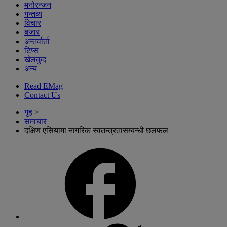
मनोरन्जन
गन्तव्य
विचार
बजार
अन्तर्वार्ता
टिप्स
खेलकुद
अन्य
Read EMag
Contact Us
गृह
>
समाचार
दक्षिण एसियामा नागरिक स्वतन्त्रतासम्बन्धी छलफल