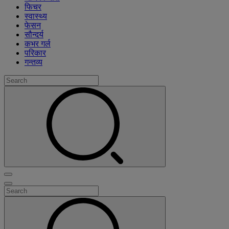
फिचर
स्वास्थ्य
फेसन
सौन्दर्य
कभर गर्ल
परिकार
गन्तव्य