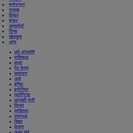
मनोरन्जन
गन्तव्य
विचार
बजार
अन्तर्वार्ता
टिप्स
खेलकुद
अन्य
धर्म–संस्कृति
राशिफल
कथा
पेट केयर
समाचार
अर्थ
बगैचा
इन्टेरियर
प्यारेन्टिङ
आजकी नारी
फिचर
व्यक्तित्व
स्वास्थ्य
शिक्षा
फेसन
कभर गर्ल