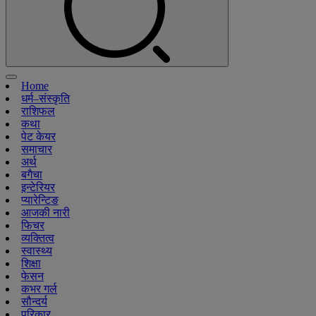
Home
धर्म–संस्कृति
राशिफल
कथा
पेट केयर
समाचार
अर्थ
बगैचा
इन्टेरियर
प्यारेन्टिङ
आजकी नारी
फिचर
व्यक्तित्व
स्वास्थ्य
शिक्षा
फेसन
कभर गर्ल
सौन्दर्य
परिकार