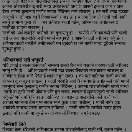
आफू गल्ती गरेर पनि बालबालिकालाई यस्तै व्यवहार गर्छन् ? कतिपय अभिभावक
आफ्ना छोराछोरीलाई सरी भन्दा उनीहरूको अगाडि आफ्नो इज्जत जाने र अरु
बेला आफ्नो कुरालाई गम्भीर रूपमा लिँदैनन् भन्ने सोच्छन् । तर सरी भन्दा इज्जत
जानुको साटो अझ बढ्ने विज्ञहरूको भनाइ छ । बालबालिकाले गल्ती गर्दा माफी
माग्नु सामान्य कुरा हो । जब उनीहरू गल्ती गर्छन्, अभिभावक उनीहरूबाट
माफीको चाहना राख्छन् ।
गल्तीको अर्थ तपाईंले कसैको मन दुखाउनु हो । त्यसैले अभिभावकले पनि गल्ती
गर्दा आफ्ना बालबालिकासँग माफी माग्नुपर्छ । आफ्नो गल्ती स्वीकार गर्नुपर्छ ।
अभिभावकको गल्तीले उनीहरूको मन दुखेको छ भने माफी माग्दा दुवैको सम्बन्ध
सुमधुर हुन्छ ।
अभिभावकले सरी भन्नुपर्छ
यदि तपाईं र बालबालिकाको सम्बन्ध राम्रो छैन भने यसको कारण गल्ती स्वीकार
नगर्नु पनि हो । अभिभावकले गल्ती गर्दा बालबालिकाले त्यसबारेमा सोच्छन् वा
सोच्दैनन् होला भन्ने धेरैलाई थाहा नहुन सक्छ । तर बालबालिका गल्ती कसको
हो भन्ने कुरा बुझ्न सक्छन् । गल्ती गरेपछि सरी नै नभनेपछि उनीहरूले पनि माफी
माग्नुपर्छ भन्ने कुरालाई गम्भीर रूपमा लिँदैनन् । आफ्ना छोराछोरीसँग माफी माग्दा
‘सानो वा ठूलो गल्ती जोबाट पनि हुन सक्छ, त्यसलाई लुकाउनुको साटो स्वीकार
गर्नुपर्छ’ भनेर पनि सिकाउन सकिन्छ । त्यसबाट बालबालिकाले गल्ती गर्दा
अरुको भावनामा ठेस पुग्न सक्छ भन्ने कुरा थाहा पाउँछन् । माफी मागेर एक–
अर्काको सम्बन्ध राम्रो बनाउन सकिन्छ । गल्ती गरेपछि सानोले मात्र होइन
ठूलाले पनि माफी माग्नुपर्छ यसले आपसी विश्वास र प्रेम बढ्छ ।
जिम्मेवारी लिने
रिसका बेला धेरैजसो अभिभावक आफ्ना छोराछोरीलाई गाली गर्ने, कुट्ने गर्छन् ।