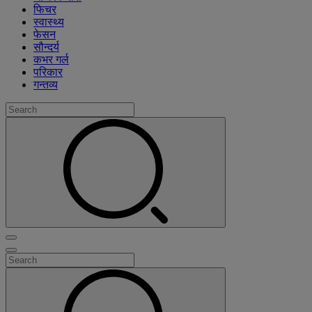
फिचर
स्वास्थ्य
फेसन
सौन्दर्य
कभर गर्ल
परिकार
गन्तव्य