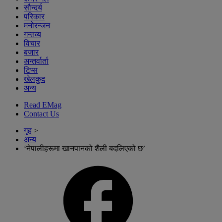
सौन्दर्य
परिकार
मनोरन्जन
गन्तव्य
विचार
बजार
अन्तर्वार्ता
टिप्स
खेलकुद
अन्य
Read EMag
Contact Us
गृह
>
अन्य
‘नेपालीहरूमा खानपानको शैली बदलिएको छ’