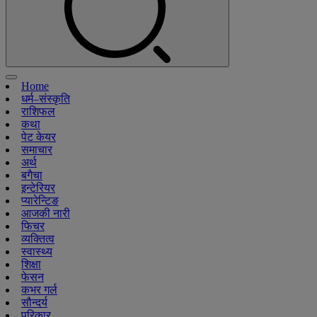
Home
धर्म–संस्कृति
राशिफल
कथा
पेट केयर
समाचार
अर्थ
बगैचा
इन्टेरियर
प्यारेन्टिङ
आजकी नारी
फिचर
व्यक्तित्व
स्वास्थ्य
शिक्षा
फेसन
कभर गर्ल
सौन्दर्य
परिकार