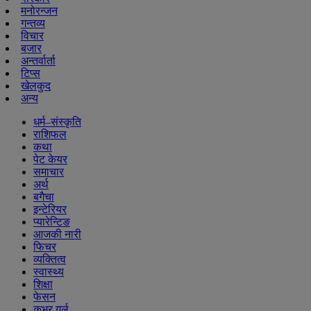
मनोरन्जन
गन्तव्य
विचार
बजार
अन्तर्वार्ता
टिप्स
खेलकुद
अन्य
धर्म–संस्कृति
राशिफल
कथा
पेट केयर
समाचार
अर्थ
बगैचा
इन्टेरियर
प्यारेन्टिङ
आजकी नारी
फिचर
व्यक्तित्व
स्वास्थ्य
शिक्षा
फेसन
कभर गर्ल