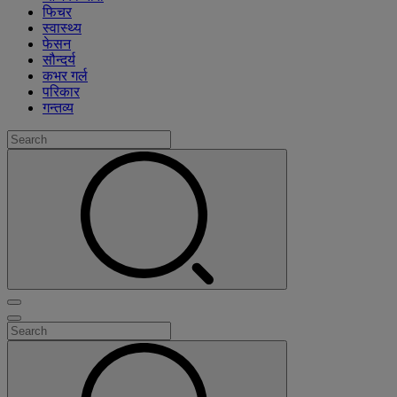
फिचर
स्वास्थ्य
फेसन
सौन्दर्य
कभर गर्ल
परिकार
गन्तव्य