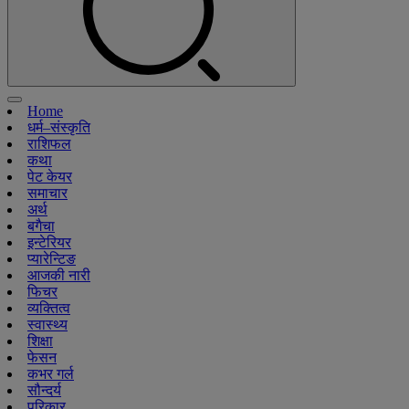
Home
धर्म–संस्कृति
राशिफल
कथा
पेट केयर
समाचार
अर्थ
बगैचा
इन्टेरियर
प्यारेन्टिङ
आजकी नारी
फिचर
व्यक्तित्व
स्वास्थ्य
शिक्षा
फेसन
कभर गर्ल
सौन्दर्य
परिकार