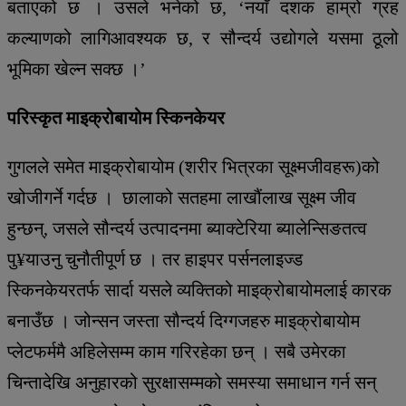
बताएको छ । उसले भनेको छ, ‘नयाँ दशक हाम्रो ग्रह
कल्याणको लागिआवश्यक छ, र सौन्दर्य उद्योगले यसमा ठूलो
भूमिका खेल्न सक्छ ।’
परिस्कृत माइक्रोबायोम स्किनकेयर
गुगलले समेत माइक्रोबायोम (शरीर भित्रका सूक्ष्मजीवहरू)को
खोजीगर्ने गर्दछ । छालाको सतहमा लाखौंलाख सूक्ष्म जीव
हुन्छन्, जसले सौन्दर्य उत्पादनमा ब्याक्टेरिया ब्यालेन्सिङतत्व
पु¥याउनु चुनौतीपूर्ण छ । तर हाइपर पर्सनलाइज्ड
स्किनकेयरतर्फ सार्दा यसले व्यक्तिको माइक्रोबायोमलाई कारक
बनाउँछ । जोन्सन जस्ता सौन्दर्य दिग्गजहरु माइक्रोबायोम
प्लेटफर्ममै अहिलेसम्म काम गरिरहेका छन् । सबै उमेरका
चिन्तादेखि अनुहारको सुरक्षासम्मको समस्या समाधान गर्न सन्