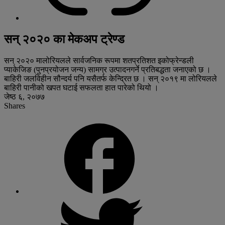
सन् २०२० का मेकअप ट्रेण्ड
सन् २०२० मालोरियलले सार्वजनिक रूपमा शतप्रतिशत इकोफ्रेन्डली
प्याकेजिङ (पुनप्रयोजन जन्य) सामग्र उत्पादनगर्ने प्रतिबद्धता जनाएको छ ।
बाहिरी जलविहीन सौन्दर्य पनि यसैतर्फ केन्द्रित छ । सन् २०१९ मा लोरियलले
बाहिरी पानीको खपत घटाई सफलता हात पारेको थियो ।
जेष्ठ ६, २०७७
Shares