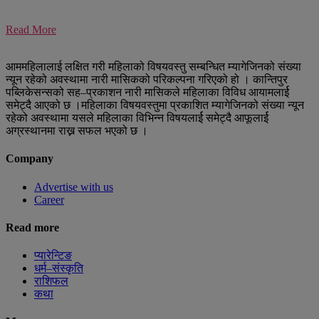
Read More
आममहिलालाई लक्षित गरी महिलाको विषयवस्तु सम्बन्धित म्यागेजिनको संख्या
न्यून रहेको अवस्थामा नारी मासिकको परिकल्पना गरिएको हो । कान्तिपुर
पब्लिकेसन्सको सह–प्रकाशन नारी मासिकले महिलाका विविध आयामलार्ई
समेट्दै आएको छ ।महिलाका विषयवस्तुमा प्रकाशित म्यागेजिनको संख्या न्यून
रहेको अवस्थामा यसले महिलाका विभिन्न विषयलार्ई समेट्दै आफूलार्ई
अग्रस्थानमा राख्न सफल भएको छ ।
Company
Advertise with us
Career
Read more
प्यारेन्टिङ
धर्म–संस्कृति
राशिफल
कथा