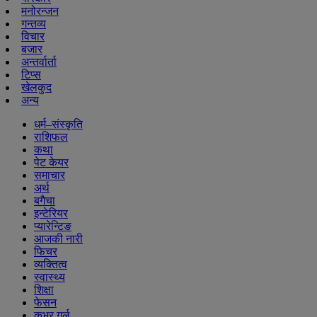
मनोरन्जन
गन्तव्य
विचार
बजार
अन्तर्वार्ता
टिप्स
खेलकुद
अन्य
धर्म–संस्कृति
राशिफल
कथा
पेट केयर
समाचार
अर्थ
बगैचा
इन्टेरियर
प्यारेन्टिङ
आजकी नारी
फिचर
व्यक्तित्व
स्वास्थ्य
शिक्षा
फेसन
कभर गर्ल