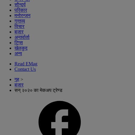
सौन्दर्य
परिकार
मनोरन्जन
गन्तव्य
विचार
बजार
अन्तर्वार्ता
टिप्स
खेलकुद
अन्य
Read EMag
Contact Us
गृह
>
बजार
सन् २०२० का मेकअप ट्रेण्ड