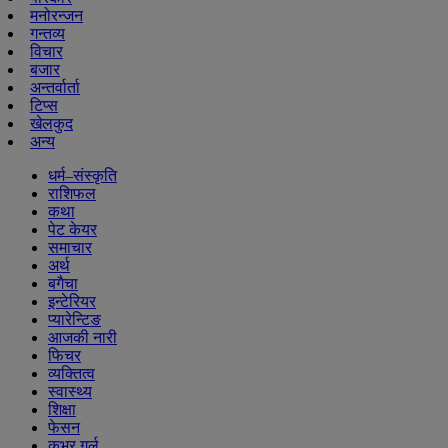
मनोरन्जन
गन्तव्य
विचार
बजार
अन्तर्वार्ता
टिप्स
खेलकुद
अन्य
धर्म–संस्कृति
राशिफल
कथा
पेट केयर
समाचार
अर्थ
बगैचा
इन्टेरियर
प्यारेन्टिङ
आजकी नारी
फिचर
व्यक्तित्व
स्वास्थ्य
शिक्षा
फेसन
कभर गर्ल