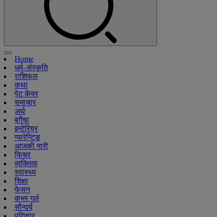
Home
धर्म–संस्कृति
राशिफल
कथा
पेट केयर
समाचार
अर्थ
बगैचा
इन्टेरियर
प्यारेन्टिङ
आजकी नारी
फिचर
व्यक्तित्व
स्वास्थ्य
शिक्षा
फेसन
कभर गर्ल
सौन्दर्य
परिकार