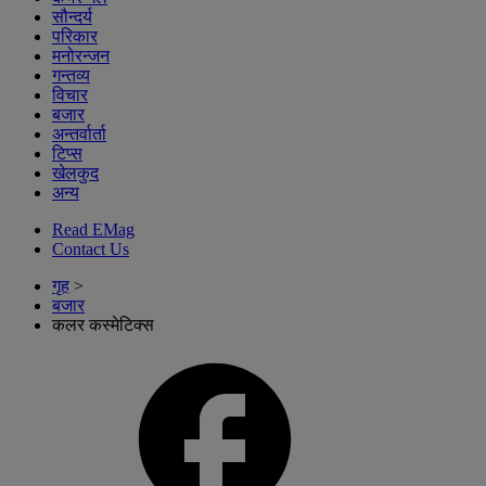
सौन्दर्य
परिकार
मनोरन्जन
गन्तव्य
विचार
बजार
अन्तर्वार्ता
टिप्स
खेलकुद
अन्य
Read EMag
Contact Us
गृह
>
बजार
कलर कस्मेटिक्स