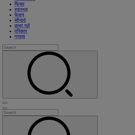
फिचर
स्वास्थ्य
फेसन
सौन्दर्य
कभर गर्ल
परिकार
गन्तव्य