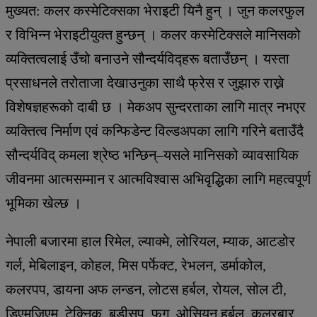
मुख्यत: कलर कस्मेटिक्सका भेराइटी यिनै हुन् । जुन कलरफुल
र विभिन्न भेराइटीयुक्त हुन्छन् । कलर कस्मेटिक्सले मानिसको
व्यक्तित्वलाई उँचो बनाउने सौन्दर्यविद्हरू बताउँछन् । यस्ता
प्रसाधनले तरोताजा देखाउनुका साथै फ्रेस र जुझारु राख्ने
विशेषज्ञहरूको दाबी छ । मेकअप सुन्दरताका लागि मात्र नभएर
व्यक्तित्व निर्माण एवं कन्फिडेन्ट विल्डअपका लागि गरिने बताउँदै
सौन्दर्यविद् कमला श्रेष्ठ भन्छिन्–यसले मानिसको व्यावसायिक
जीवनमा आत्मसम्मान र आत्मविश्वास अभिवृद्धिका लागि महत्वपूर्ण
भूमिका खेल्छ ।
नेपाली बजारमा हाल रिमेल, ल्याक्मे, लोरियल, म्याक, आटडोर
गर्ल, मेबिलाइन, कोहल, मिस पर्फेक्ट, रेभलन, डर्माकोल,
कलरपप, डायना अफ लन्डन, लोटस हर्बल, रोयल, सोल टी,
डिएमजिएम, टेक्निक, बडीसप, फग, ओसियन हर्बल, कलरबार,