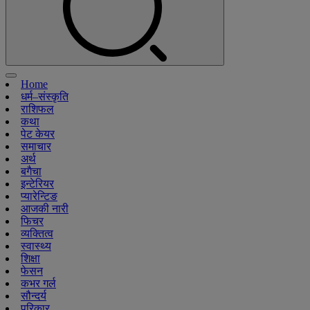
Home
धर्म–संस्कृति
राशिफल
कथा
पेट केयर
समाचार
अर्थ
बगैचा
इन्टेरियर
प्यारेन्टिङ
आजकी नारी
फिचर
व्यक्तित्व
स्वास्थ्य
शिक्षा
फेसन
कभर गर्ल
सौन्दर्य
परिकार