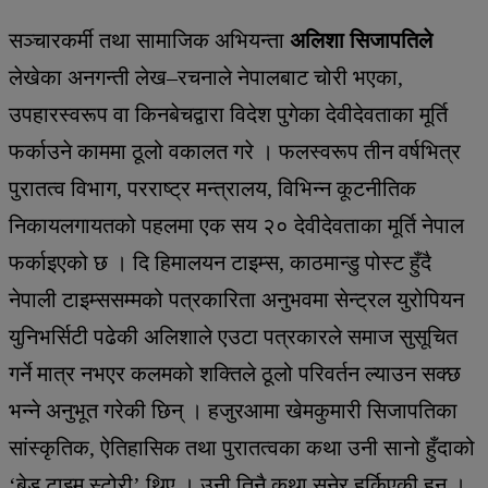
सञ्चारकर्मी तथा सामाजिक अभियन्ता
अलिशा सिजापतिले
लेखेका अनगन्ती लेख–रचनाले नेपालबाट चोरी भएका,
उपहारस्वरूप वा किनबेचद्वारा विदेश पुगेका देवीदेवताका मूर्ति
फर्काउने काममा ठूलो वकालत गरे । फलस्वरूप तीन वर्षभित्र
पुरातत्व विभाग, परराष्ट्र मन्त्रालय, विभिन्न कूटनीतिक
निकायलगायतको पहलमा एक सय २० देवीदेवताका मूर्ति नेपाल
फर्काइएको छ । दि हिमालयन टाइम्स, काठमान्डु पोस्ट हुँदै
नेपाली टाइम्ससम्मको पत्रकारिता अनुभवमा सेन्ट्रल युरोपियन
युनिभर्सिटी पढेकी अलिशाले एउटा पत्रकारले समाज सुसूचित
गर्ने मात्र नभएर कलमको शक्तिले ठूलो परिवर्तन ल्याउन सक्छ
भन्ने अनुभूत गरेकी छिन् । हजुरआमा खेमकुमारी सिजापतिका
सांस्कृतिक, ऐतिहासिक तथा पुरातत्वका कथा उनी सानो हुँदाको
‘बेड टाइम स्टोरी’ थिए । उनी तिनै कथा सुनेर हुर्किएकी हुन् ।