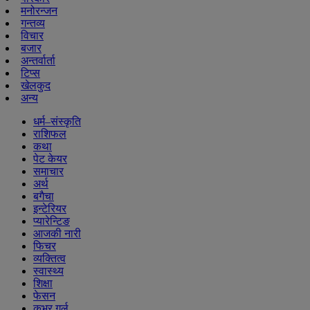
मनोरन्जन
गन्तव्य
विचार
बजार
अन्तर्वार्ता
टिप्स
खेलकुद
अन्य
धर्म–संस्कृति
राशिफल
कथा
पेट केयर
समाचार
अर्थ
बगैचा
इन्टेरियर
प्यारेन्टिङ
आजकी नारी
फिचर
व्यक्तित्व
स्वास्थ्य
शिक्षा
फेसन
कभर गर्ल