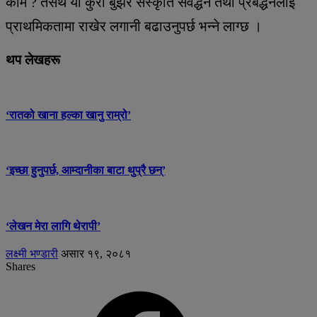
काम ? तसर्थ यो कुरा बुझेर संस्कृति संवर्द्धन तथा प्रबर्द्धनलाई
प्राथमिकतामा राखेर लगानी बढाउनुपर्छ भन्ने लाग्छ ।
थप लेखहरू
‘रातको खाना हल्का खानु राम्रो’
‘इच्छा हुनुपर्छ, आम्दानीका बाटा थुप्रै छन्’
‘लेखन मेरा लागि थेरापी’
लक्ष्मी भण्डारी
असार १९, २०८१
Shares