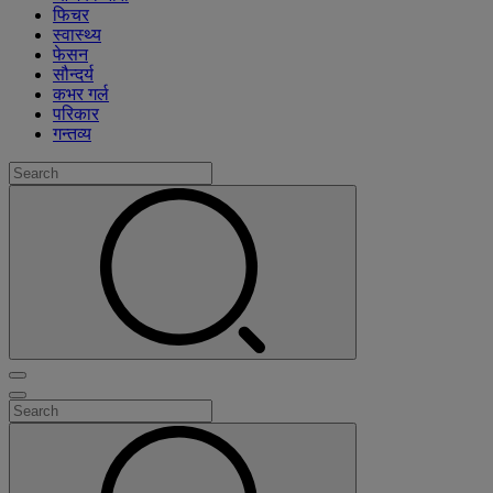
फिचर
स्वास्थ्य
फेसन
सौन्दर्य
कभर गर्ल
परिकार
गन्तव्य