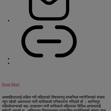
Read More
आममहिलालाई लक्षित गरी महिलाको विषयवस्तु सम्बन्धित म्यागेजिनको संख्या
न्यून रहेको अवस्थामा नारी मासिकको परिकल्पना गरिएको हो । कान्तिपुर
पब्लिकेसन्सको सह–प्रकाशन नारी मासिकले महिलाका विविध आयामलार्ई
समेट्दै आएको छ ।महिलाका विषयवस्तुमा प्रकाशित म्यागेजिनको संख्या न्यून