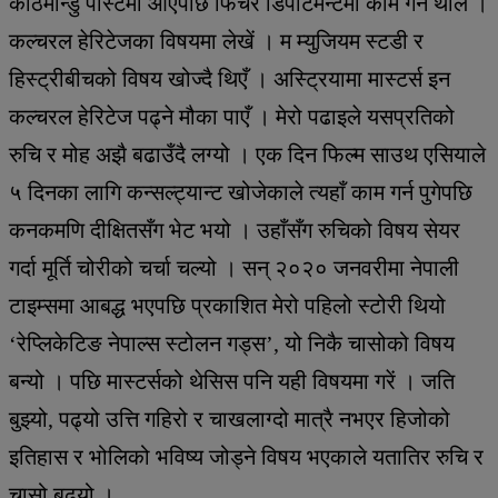
काठमान्डु पोस्टमा आएपछि फिचर डिपार्टमेन्टमा काम गर्न थालें ।
कल्चरल हेरिटेजका विषयमा लेखें । म म्युजियम स्टडी र
हिस्ट्रीबीचको विषय खोज्दै थिएँ । अस्ट्रियामा मास्टर्स इन
कल्चरल हेरिटेज पढ्ने मौका पाएँ । मेरो पढाइले यसप्रतिको
रुचि र मोह अझै बढाउँदै लग्यो । एक दिन फिल्म साउथ एसियाले
५ दिनका लागि कन्सल्ट्यान्ट खोजेकाले त्यहाँ काम गर्न पुगेपछि
कनकमणि दीक्षितसँग भेट भयो । उहाँसँग रुचिको विषय सेयर
गर्दा मूर्ति चोरीको चर्चा चल्यो । सन् २०२० जनवरीमा नेपाली
टाइम्समा आबद्ध भएपछि प्रकाशित मेरो पहिलो स्टोरी थियो
‘रेप्लिकेटिङ नेपाल्स स्टोलन गड्स’, यो निकै चासोको विषय
बन्यो । पछि मास्टर्सको थेसिस पनि यही विषयमा गरें । जति
बुझ्यो, पढ्यो उत्ति गहिरो र चाखलाग्दो मात्रै नभएर हिजोको
इतिहास र भोलिको भविष्य जोड्ने विषय भएकाले यतातिर रुचि र
चासो बढ्यो ।