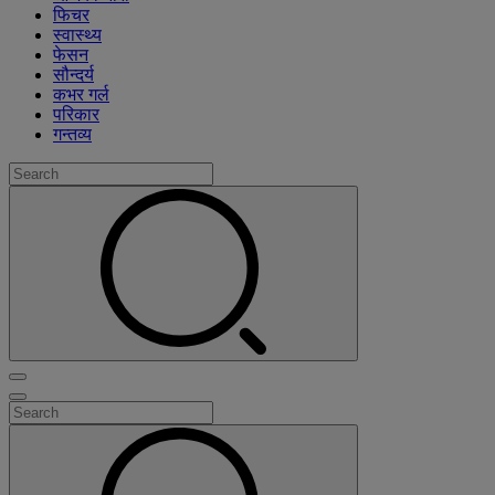
फिचर
स्वास्थ्य
फेसन
सौन्दर्य
कभर गर्ल
परिकार
गन्तव्य