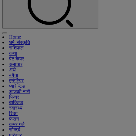
Home
धर्म–संस्कृति
राशिफल
कथा
पेट केयर
समाचार
अर्थ
बगैचा
इन्टेरियर
प्यारेन्टिङ
आजकी नारी
फिचर
व्यक्तित्व
स्वास्थ्य
शिक्षा
फेसन
कभर गर्ल
सौन्दर्य
परिकार