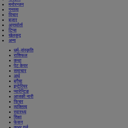
मनोरन्जन
गन्तव्य
विचार
बजार
अन्तर्वार्ता
टिप्स
खेलकुद
अन्य
धर्म–संस्कृति
राशिफल
कथा
पेट केयर
समाचार
अर्थ
बगैचा
इन्टेरियर
प्यारेन्टिङ
आजकी नारी
फिचर
व्यक्तित्व
स्वास्थ्य
शिक्षा
फेसन
कभर गर्ल