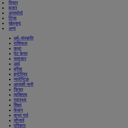
विचार
बजार
अन्तर्वार्ता
टिप्स
खेलकुद
अन्य
धर्म–संस्कृति
राशिफल
कथा
पेट केयर
समाचार
अर्थ
बगैचा
इन्टेरियर
प्यारेन्टिङ
आजकी नारी
फिचर
व्यक्तित्व
स्वास्थ्य
शिक्षा
फेसन
कभर गर्ल
सौन्दर्य
परिकार