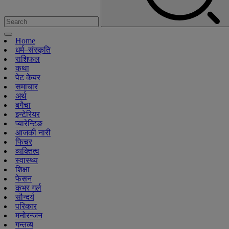
Home
धर्म–संस्कृति
राशिफल
कथा
पेट केयर
समाचार
अर्थ
बगैचा
इन्टेरियर
प्यारेन्टिङ
आजकी नारी
फिचर
व्यक्तित्व
स्वास्थ्य
शिक्षा
फेसन
कभर गर्ल
सौन्दर्य
परिकार
मनोरन्जन
गन्तव्य