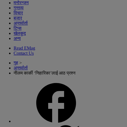
मनोरन्जन
गन्तव्य
विचार
बजार
अन्तर्वार्ता
टिप्स
खेलकुद
अन्य
Read EMag
Contact Us
गृह
>
अन्तर्वार्ता
नीलम कार्की ‘निहारिका’लाई आठ प्रश्न