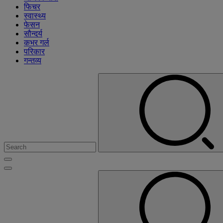
फिचर
स्वास्थ्य
फेसन
सौन्दर्य
कभर गर्ल
परिकार
गन्तव्य