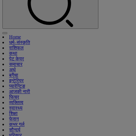
Home
धर्म–संस्कृति
राशिफल
कथा
पेट केयर
समाचार
अर्थ
बगैचा
इन्टेरियर
प्यारेन्टिङ
आजकी नारी
फिचर
व्यक्तित्व
स्वास्थ्य
शिक्षा
फेसन
कभर गर्ल
सौन्दर्य
परिकार