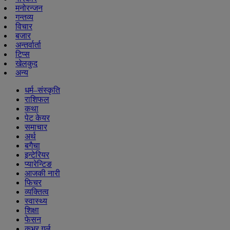
मनोरन्जन
गन्तव्य
विचार
बजार
अन्तर्वार्ता
टिप्स
खेलकुद
अन्य
धर्म–संस्कृति
राशिफल
कथा
पेट केयर
समाचार
अर्थ
बगैचा
इन्टेरियर
प्यारेन्टिङ
आजकी नारी
फिचर
व्यक्तित्व
स्वास्थ्य
शिक्षा
फेसन
कभर गर्ल