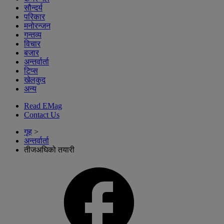
सौन्दर्य
परिकार
मनोरन्जन
गन्तव्य
विचार
बजार
अन्तर्वार्ता
टिप्स
खेलकुद
अन्य
Read EMag
Contact Us
गृह
>
अन्तर्वार्ता
तीजअघिको तयारी