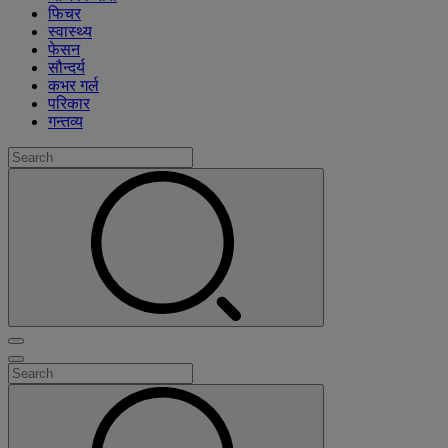
फिचर
स्वास्थ्य
फेसन
सौन्दर्य
कभर गर्ल
परिकार
गन्तव्य