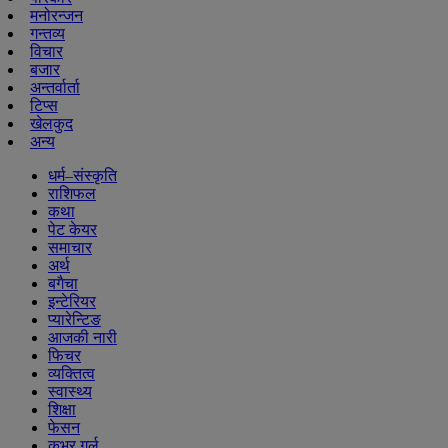
मनोरन्जन
गन्तव्य
विचार
बजार
अन्तर्वार्ता
टिप्स
खेलकुद
अन्य
धर्म–संस्कृति
राशिफल
कथा
पेट केयर
समाचार
अर्थ
बगैचा
इन्टेरियर
प्यारेन्टिङ
आजकी नारी
फिचर
व्यक्तित्व
स्वास्थ्य
शिक्षा
फेसन
कभर गर्ल