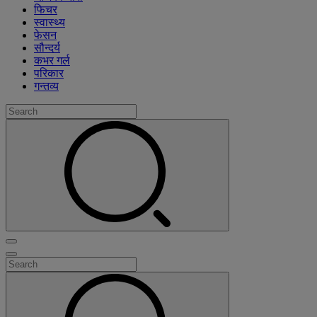
फिचर
स्वास्थ्य
फेसन
सौन्दर्य
कभर गर्ल
परिकार
गन्तव्य