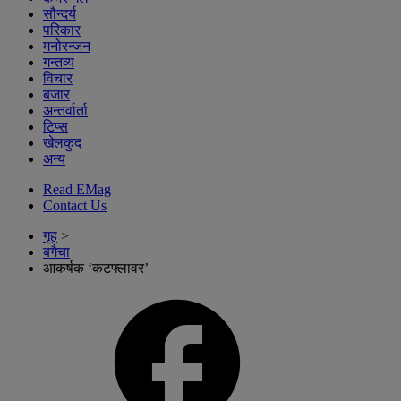
सौन्दर्य
परिकार
मनोरन्जन
गन्तव्य
विचार
बजार
अन्तर्वार्ता
टिप्स
खेलकुद
अन्य
Read EMag
Contact Us
गृह
>
बगैचा
आकर्षक ‘कटफ्लावर’