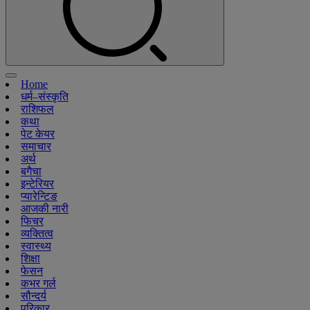
Home
धर्म–संस्कृति
राशिफल
कथा
पेट केयर
समाचार
अर्थ
बगैचा
इन्टेरियर
प्यारेन्टिङ
आजकी नारी
फिचर
व्यक्तित्व
स्वास्थ्य
शिक्षा
फेसन
कभर गर्ल
सौन्दर्य
परिकार