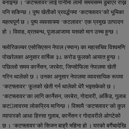
बनाइन्छ । ‘कटफ्लावर’लाई पानीमा लामो समयसम्म डुबाएर राख्न
पनि सकिन्छ । पुष्प खेतीको प्रवर्द्धनमा ‘कटफ्लावर’को भूमिका
महत्वपूर्ण छ । पुष्प व्यवसायमा ‘कटलावर’ एक प्रमुख उत्पादन
हो । विवाह, व्रतबन्ध, पूजाआजामा यसको माग उच्च हुन्छ ।
फ्लोरिकल्चर एसोसिएसन नेपाल (फ्यान) का महासचिव विश्वमणि
पोखरेलका अनुसार वार्षिक ३८ करोड फूलको आयात हुन्छ ।
पछिल्लो समय कार्नेसन, जरबेरा, जिप्सोफिला नेपालमा खेती
गरिन थालेको छ । उनका अनुसार नेपालमा व्यावसायिक रूपमा
‘कटफ्लावर’ फूलको खेती गर्न थालेको धेरै भइसकेको छ ।
‘कटफ्लावर’का लागि कार्नेसन, जरबेरा, गोदावरी, अर्किड, गुलाब
कटलावरमा लोकप्रिय मानिन्छ । विश्वमै ‘कटफ्लावर’को कुल
व्यापारको आधा हिस्सा गुलाब, कार्नेसन र गोदावरीले ओगटेको
छ । ‘कटफ्लावर’को सिजन बाह्रै महिना हो । घरको बगैंचादेखि