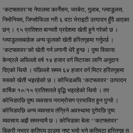
‘कटफ्लावर’मा नेपालमा कार्नेसन, जरबेरा, गुलाब, ग्ल्याडुलस,
निमोनियम, जिप्सोफिला गरी ६ वटा भेराइटी उत्पादन हुँदै आएका
छन् । ९५ प्रतिशत बाग्मती प्रदेशमा खेती हुने गरेको छ ।
ग्ल्याडुलसबाहेक अन्य फूलको खेती हरितगृहमा गर्नुपर्छ ।
‘कटफ्लावर’को खेती गर्न लगानी धेरै हुन्छ । पुष्प विकास
केन्द्रले अघिल्लो वर्ष १४ हजार वर्ग मिटरका लागि अनुदान
दिएको थियो । पछिल्लो समय ६४ हजार वर्ग मिटर हरितगृहमा
यसको खेती भइरहेको छ । कोभिडअघि ‘कटफ्लावर’ उत्पादन
वार्षिक १०/१५ प्रतिशतले वृद्धि भइरहेको थियो । तर
कोभिडपछि पुष्प व्यवसाय नराम्रोसग प्रभावित हुन पुग्यो ।
कोभिडपछि अन्य व्यवसाय तंग्रिने अवस्थामा पुगेपछि पुष्प
व्यवसाय अझै समस्यामै छ । कोभिडका बेला ‘‘कटफ्लावर’
बिक्री नभएर कतिपय ठाउमा नष्ट भयो भने कतिवटा हरितगृह त