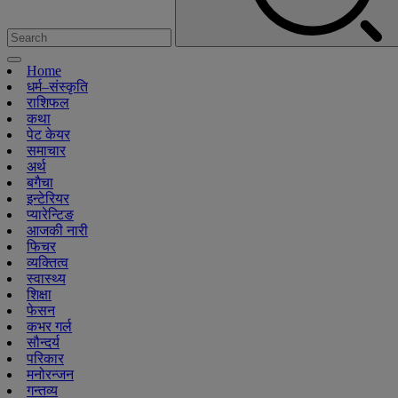
Home
धर्म–संस्कृति
राशिफल
कथा
पेट केयर
समाचार
अर्थ
बगैचा
इन्टेरियर
प्यारेन्टिङ
आजकी नारी
फिचर
व्यक्तित्व
स्वास्थ्य
शिक्षा
फेसन
कभर गर्ल
सौन्दर्य
परिकार
मनोरन्जन
गन्तव्य