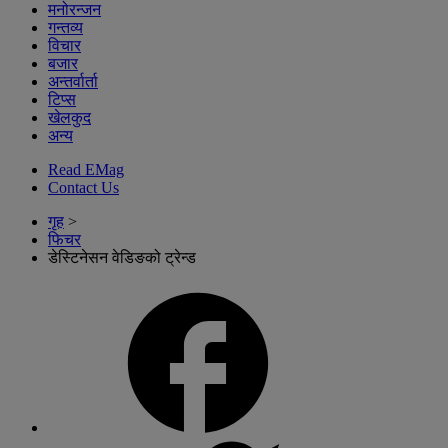
मनोरन्जन
गन्तव्य
विचार
बजार
अन्तर्वार्ता
टिप्स
खेलकुद
अन्य
Read EMag
Contact Us
गृह
>
फिचर
डेस्टिनेसन वेडिङको ट्रेन्ड