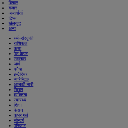
विचार
बजार
अन्तर्वार्ता
टिप्स
खेलकुद
अन्य
धर्म–संस्कृति
राशिफल
कथा
पेट केयर
समाचार
अर्थ
बगैचा
इन्टेरियर
प्यारेन्टिङ
आजकी नारी
फिचर
व्यक्तित्व
स्वास्थ्य
शिक्षा
फेसन
कभर गर्ल
सौन्दर्य
परिकार