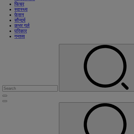
फिचर
स्वास्थ्य
फेसन
सौन्दर्य
कभर गर्ल
परिकार
गन्तव्य