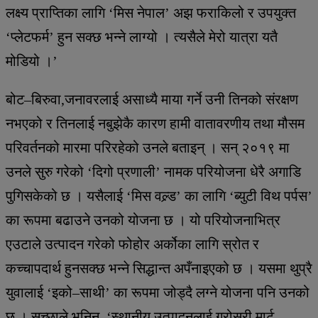
लक्ष्य प्राप्तिका लागि ‘मिस नेपाल’ अझ फराकिलो र उपयुक्त
‘प्लेटफर्म’ हुन सक्छ भन्ने लाग्यो । त्यसैले मेरो यात्रा यतै
मोडियो ।’
बोट–बिरुवा,जनावरलाई असाध्यै माया गर्ने उनी तिनको संरक्षण
नभएको र तिनलाई नबुझेकै कारण हामी वातावरणीय तथा मौसम
परिवर्तनको मारमा परिरहेको उनले बताइन् । सन् २०१९ मा
उनले सुरु गरेको ‘दिगो प्रणाली’ नामक परियोजना धेरै अगाडि
पुगिसकेको छ । यसैलाई ‘मिस वल्र्ड’ का लागि ‘ब्युटी विथ पर्पस’
का रूपमा बढाउने उनको योजना छ । यो परियोजनाभित्र
एउटाले उत्पादन गरेको फोहोर अर्कोका लागि स्रोत र
कच्चापदार्थ हुनसक्छ भन्ने सिद्धान्त अपँनाइएको छ । यसमा थुप्रै
युवालाई ‘इको–साथी’ का रूपमा जोड्दै लग्ने योजना पनि उनको
छ । सृच्छाले भनिन्, ‘स्थानीय उत्पादनलाई ग्रोसरी मार्ट,