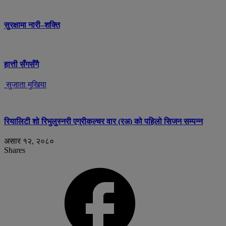
सुरक्षामा नारी–शक्ति
हात्ती सँगसँगै
सुजाता मुखिया
रियालिटी शो रिभुलुस्नरी एग्रीकल्चर वार (रअ) को पहिलो सिजन सम्पन्न
असार १२, २०८०
Shares