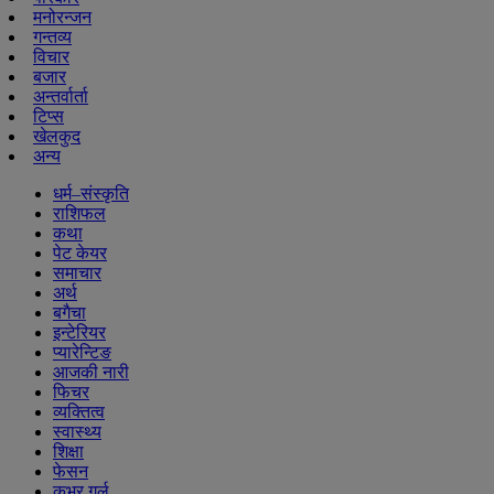
मनोरन्जन
गन्तव्य
विचार
बजार
अन्तर्वार्ता
टिप्स
खेलकुद
अन्य
धर्म–संस्कृति
राशिफल
कथा
पेट केयर
समाचार
अर्थ
बगैचा
इन्टेरियर
प्यारेन्टिङ
आजकी नारी
फिचर
व्यक्तित्व
स्वास्थ्य
शिक्षा
फेसन
कभर गर्ल