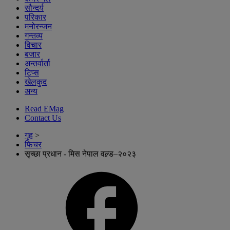
सौन्दर्य
परिकार
मनोरन्जन
गन्तव्य
विचार
बजार
अन्तर्वार्ता
टिप्स
खेलकुद
अन्य
Read EMag
Contact Us
गृह
>
फिचर
सृच्छा प्रधान - मिस नेपाल वल्र्ड–२०२३