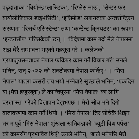
पढ्दाताका ‘बियोन्ड प्लास्टिक’, ‘रिप्लेस नाउ’, ‘सेन्टर फर
बायोलोजिकल डाइभर्सिटी’, ‘इसिमोड’ लगायतका अन्तर्राष्ट्रिय
संस्थामा ‘रिसर्च एसिस्टेन्ट’ तथा ‘कन्टेन्ट क्रियटर’ का रूपमा
‘इन्टर्नसीप’ गरिसकेकी छन् । ‘विदेशमा काम गर्दा मैले नेपालमा
अझ धेरै सम्भावना भएको महसुस गरें । कलेजको
ग्रयाजुयसनताका नेपाल फर्किएर काम गर्ने विचार गरें’ उनले
भनिन्,‘सन् २०२२ को अक्टोबरमा नेपाल फर्किए“ । ‘मिस
नेपाल’ यात्रा कसरी तय भयो भन्नेबारे सृच्छाले भनिन्, ‘एकदिन
बा (मेरा हजुरबुवा) ले कान्तिपुरमा ‘मिस नेपाल’ का लागि
दरखास्त गरेको विज्ञापन देख्नुभएछ । मेरो सोच भने दिगो
वातावरणमा काम गर्ने थियो । ‘मिस नेपाल’ तिर सोचेकै थिइन
तर म पूर्व ‘मिस नेपाल’ शृंखला खतिवडाको ‘ब्युटी विथ पर्पस’
को कामसँग प्रभावित थिएँ’ उनले भनिन्, ‘बाले भनेपछि मेरो