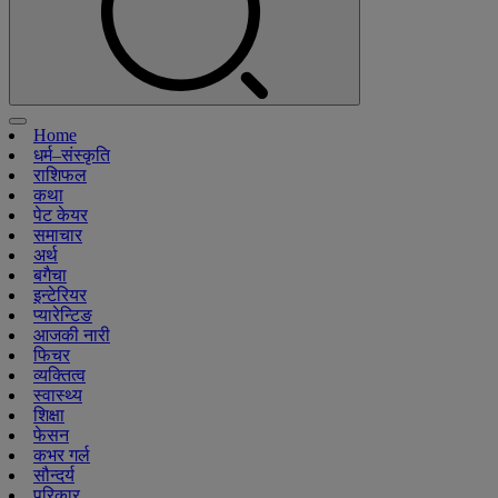
Home
धर्म–संस्कृति
राशिफल
कथा
पेट केयर
समाचार
अर्थ
बगैचा
इन्टेरियर
प्यारेन्टिङ
आजकी नारी
फिचर
व्यक्तित्व
स्वास्थ्य
शिक्षा
फेसन
कभर गर्ल
सौन्दर्य
परिकार