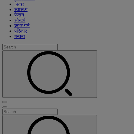
फिचर
स्वास्थ्य
फेसन
सौन्दर्य
कभर गर्ल
परिकार
गन्तव्य