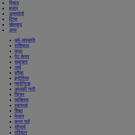
विचार
बजार
अन्तर्वार्ता
टिप्स
खेलकुद
अन्य
धर्म–संस्कृति
राशिफल
कथा
पेट केयर
समाचार
अर्थ
बगैचा
इन्टेरियर
प्यारेन्टिङ
आजकी नारी
फिचर
व्यक्तित्व
स्वास्थ्य
शिक्षा
फेसन
कभर गर्ल
सौन्दर्य
परिकार