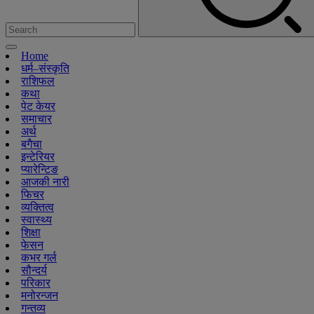
Home
धर्म–संस्कृति
राशिफल
कथा
पेट केयर
समाचार
अर्थ
बगैचा
इन्टेरियर
प्यारेन्टिङ
आजकी नारी
फिचर
व्यक्तित्व
स्वास्थ्य
शिक्षा
फेसन
कभर गर्ल
सौन्दर्य
परिकार
मनोरन्जन
गन्तव्य