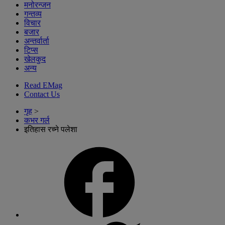
मनोरन्जन
गन्तव्य
विचार
बजार
अन्तर्वार्ता
टिप्स
खेलकुद
अन्य
Read EMag
Contact Us
गृह
>
कभर गर्ल
इतिहास रच्ने पलेशा