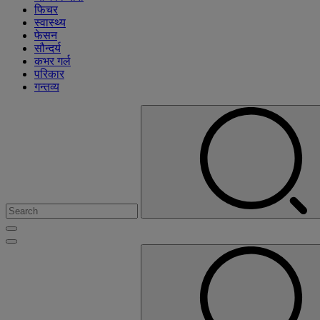
फिचर
स्वास्थ्य
फेसन
सौन्दर्य
कभर गर्ल
परिकार
गन्तव्य