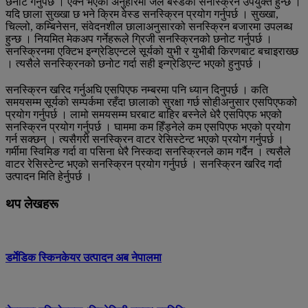
छनोट गर्नुपर्छ । एक्ने भएको अनुहारमा जेल बेस्डको सनस्क्रिन उपयुक्त हुन्छ ।
यदि छाला सुख्खा छ भने क्रिम वेस्ड सनस्क्रिन प्रयोग गर्नुपर्छ । सुख्खा,
चिल्लो, कम्बिनेसन, संवेदनशील छालाअनुसारको सनस्क्रिन बजारमा उपलब्ध
हुन्छ । नियमित मेकअप गर्नेहरूले ग्रिजी सनस्क्रिनको छनोट गर्नुपर्छ ।
सनस्क्रिनमा एक्टिभ इन्ग्रेडिएन्टले सूर्यको युभी र युभीबी किरणबाट बचाइराख्छ
। त्यसैले सनस्क्रिनको छनोट गर्दा सही इन्ग्रेडिएन्ट भएको हुनुपर्छ ।
सनस्क्रिन खरिद गर्नुअघि एसपिएफ नम्बरमा पनि ध्यान दिनुपर्छ । कति
समयसम्म सूर्यको सम्पर्कमा रहँदा छालाको सुरक्षा गर्छ सोहीअनुसार एसपिएफको
प्रयोग गर्नुपर्छ । लामो समयसम्म घरबाट बाहिर बस्नेले धेरै एसपिएफ भएको
सनस्क्रिन प्रयोग गर्नुपर्छ । घाममा कम हिँड्नेले कम एसपिएफ भएको प्रयोग
गर्न सक्छन् । त्यसैगरी सनस्क्रिन वाटर रेसिस्टेन्ट भएको प्रयोग गर्नुपर्छ ।
गर्मीमा स्विमिङ गर्दा वा पसिना धेरै निस्कदा सनस्क्रिनले काम गर्दैन । त्यसैले
वाटर रेसिस्टेन्ट भएको सनस्क्रिन प्रयोग गर्नुपर्छ । सनस्क्रिन खरिद गर्दा
उत्पादन मिति हेर्नुपर्छ ।
थप लेखहरू
डर्मेडिक स्किनकेयर उत्पादन अब नेपालमा