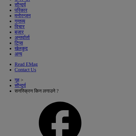
सौन्दर्य
परिकार
मनोरन्जन
गन्तव्य
विचार
बजार
अन्तर्वार्ता
टिप्स
खेलकुद
अन्य
Read EMag
Contact Us
गृह
>
सौन्दर्य
सनस्क्रिन किन लगाउने ?