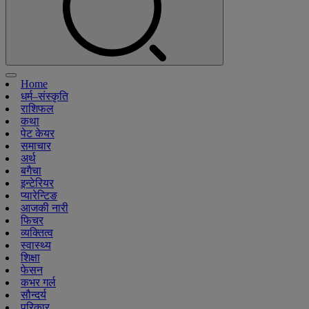
Home
धर्म–संस्कृति
राशिफल
कथा
पेट केयर
समाचार
अर्थ
बगैचा
इन्टेरियर
प्यारेन्टिङ
आजकी नारी
फिचर
व्यक्तित्व
स्वास्थ्य
शिक्षा
फेसन
कभर गर्ल
सौन्दर्य
परिकार