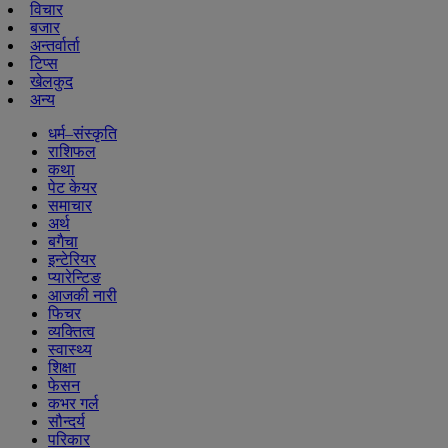
विचार
बजार
अन्तर्वार्ता
टिप्स
खेलकुद
अन्य
धर्म–संस्कृति
राशिफल
कथा
पेट केयर
समाचार
अर्थ
बगैचा
इन्टेरियर
प्यारेन्टिङ
आजकी नारी
फिचर
व्यक्तित्व
स्वास्थ्य
शिक्षा
फेसन
कभर गर्ल
सौन्दर्य
परिकार