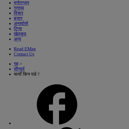
मनोरन्जन
गन्तव्य
विचार
बजार
अन्तर्वार्ता
टिप्स
खेलकुद
अन्य
Read EMag
Contact Us
गृह
>
सौन्दर्य
चायाँ किन पर्छ ?