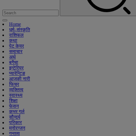
Home
धर्म–संस्कृति
राशिफल
कथा
पेट केयर
समाचार
अर्थ
बगैचा
इन्टेरियर
प्यारेन्टिङ
आजकी नारी
फिचर
व्यक्तित्व
स्वास्थ्य
शिक्षा
फेसन
कभर गर्ल
सौन्दर्य
परिकार
मनोरन्जन
गन्तव्य