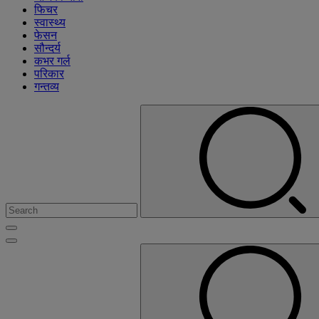
फिचर
स्वास्थ्य
फेसन
सौन्दर्य
कभर गर्ल
परिकार
गन्तव्य