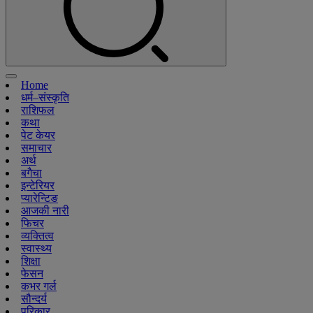
Home
धर्म–संस्कृति
राशिफल
कथा
पेट केयर
समाचार
अर्थ
बगैचा
इन्टेरियर
प्यारेन्टिङ
आजकी नारी
फिचर
व्यक्तित्व
स्वास्थ्य
शिक्षा
फेसन
कभर गर्ल
सौन्दर्य
परिकार