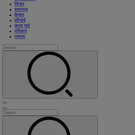
फिचर
स्वास्थ्य
फेसन
सौन्दर्य
कभर गर्ल
परिकार
गन्तव्य