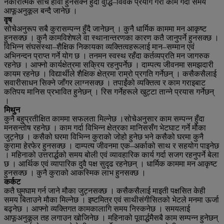
नकारात्मक सोच हावी हुनसक्ने हुँदा वुद्धि–विवेक प्रयोग गरी काम गर्दा समय
आफूअनुकूल बन्दै जानेछ ।
वृष
सोचेअनुरूप सबै कुरासम्पन्न हुँदै जानेछन् । कुनै धार्मिक काममा मन आकृष्ट
हुनसक्छ । कुनै कामविशेषले वा स्थानान्तरणका कारण कतै जानुपर्ने हुनसक्छ ।
विभिन्न संघसंस्था–शैक्षिक निकायका व्यक्तित्वहरूलाई मान–सम्मान एवं
अभिनन्दन प्राप्त गर्ने योग छ । तनमन स्वस्थ रहँदा कर्तव्यप्रति मन जागरुक
रहनेछ । आफ्नो कार्यक्षेत्रमा सक्रिय रहनुपर्नेछ । दाम्पत्य जीवनमा समझदारी
कायम रहनेछ । विद्यार्थीले शैक्षिक क्षेत्रमा राम्रो प्रगति गर्नेछन् । कसैकसैलाई
सवारीसाधन सिक्ने जाँगर लाग्नसक्छ । तपाईंको व्यक्तित्व र काम गराइबाट
कतिपय मानिस प्रभावित हुनेछन् । रिस गर्नेहरूले खुट्टा तान्ने प्रयास गर्नेछन्
।
मिथुन
कुनै बहुप्रतीक्षित काममा सफलता मिल्नेछ ।सोचेअनुसार काम सम्पन्न हुँदा
मनसन्तोष रहनेछ । काम गर्दा विभिन्न क्षेत्रका मानिससँग भेटघाट गर्ने मौका
जुट्नेछ । कसैको घरमा विभिन्न कुराको जोहो हुनेछ भने कसैको घरमा कुनै
कुरामा हेरफेर हुनसक्छ । दाम्पत्य जीवनमा एक–अर्काको साथ र सहयोग पाइनेछ
। महिनाको उत्तरार्द्धको समय बोली एवं व्यावहारिक कार्य गर्दा सजग रहनुपर्ने बेला
छ । आर्थिक एवं व्यापारिक दुवै पक्ष सुदृढ रहनेछन् । धार्मिक काममा मन आकृष्ट
हुनसक्छ । कुनै कुराको आकस्मिक लाभ हुनसक्छ ।
कर्कट
कतै घुमघाम गर्न जाने मौका जुट्नसक्छ । कसैकसैलाई माइती पक्षसित केही
समय बिताउने मौका मिल्नेछ । इष्टमित्र एवं साथीसंगीसितको भेटले मनमा ऊर्जा
बढ्नेछ । आफ्नो व्यक्तिगत कामकालागि समय निस्कनेछ । समयलाई
आफूअनुकूल तह लगाउन खोजिनेछ । महिनाको पूवार्द्धमैसबै काम सम्पन्न हुनेछन्