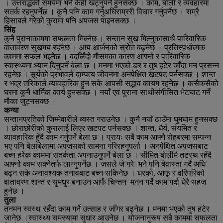
। उत्तरार्द्धको समयमा भने केही खट्नुपर्ने हुनसक्छ । काम, बोली र व्यवहारमा
सतर्क रहनुपर्नेछ । कुनै पनि काम गर्नुअघिराम्ररी विचार गर्नुपर्नेछ । राम्रै
हिसाबले गरेको कुरामा पनि अपजस पाइनसक्छ ।
सिंह
कुनै पुरानाकाममा सफलता मिल्नेछ । सन्तान सुख मिल्नुकासाथै पारिवारिक
वातावरण सुखमय रहनेछ । आय आर्जनको स्रोत बढ्नेछ । प्रतिस्पर्धात्मक
काममा सफल भइनेछ । बदलिँदो मौसमका कारण आफ्नो र पारिवारिक
स्वास्थ्यमा ध्यान दिनुपर्ने बेला छ । मनमा भएको डर र तुष हटेर जाँदा मन प्रसन्न
रहनेछ । सूर्यको प्रभावले दाम्पत्य जीवनमा अनपेक्षित खटपट पर्नसक्छ । शान्त
र भद्र तरिकाले व्यावहारिक हुन सके आपसी सद्भाव कायम रहनेछ । कसैकसैको
घरमा कुनै धार्मिक कार्य हुनसक्छ । नयाँ एवं पुराना साथीसंगीसित भेटघाट गर्ने
मौका जुट्नसक्छ ।
कन्या
सन्तानप्रतिको जिम्मेवारीले व्यस्त गराउनेछ । कुनै नयाँ ठाउँमा घुमघाम हुनसक्छ
। छोराछोरीको कुरालाई लिएर खटपट पर्नसक्छ । शान्त, धैर्य, संयमित र
व्यावहारिक हुँदै काम गर्नुपर्ने बेला छ । प्रायः सबै काम आफ्नै रोहबरमा सम्पन्न
भए पनि बेलाबेलामा अपजसको सामना गरिरहनुपर्ला । अनपेक्षित अपजसबाट
बच्न हरेक काममा सतर्कता अपनाउनुपर्ने बेला छ । सीमित बोलीमै तटस्थ रहँदै
आफ्नो काम सक्नेतर्फ लाग्नुपर्नेछ । जसले जे गरे–भने पनि बेवास्ता गर्दै अघि
बढ्न सके अनावश्यक तनावबाट बच्न सकिनेछ । घरको, आफू र वरिपरिको
वातावरण शान्त र सुमधुर बनाउन आफैं चिन्तन–मनन गर्दै काम गर्दा धेरै सहज
हुनेछ ।
तुला
तनमन स्वस्थ रहँदा काम गर्ने उत्साह र जाँगर बढ्नेछ । मनमा भएको तुष हटेर
जानेछ ।स्वास्थ्य समस्यामा सुधार आउनेछ । योजनानुरूप सबै काममा सफलता