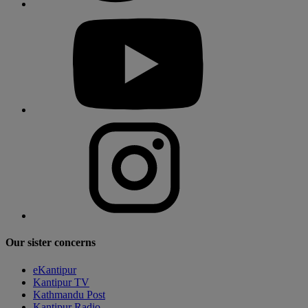
Our sister concerns
eKantipur
Kantipur TV
Kathmandu Post
Kantipur Radio