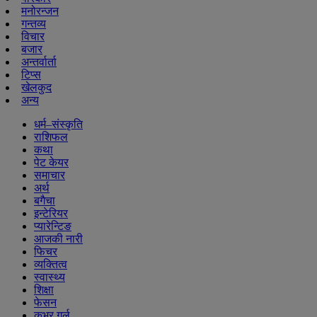
मनोरन्जन
गन्तव्य
विचार
बजार
अन्तर्वार्ता
टिप्स
खेलकुद
अन्य
धर्म–संस्कृति
राशिफल
कथा
पेट केयर
समाचार
अर्थ
बगैचा
इन्टेरियर
प्यारेन्टिङ
आजकी नारी
फिचर
व्यक्तित्व
स्वास्थ्य
शिक्षा
फेसन
कभर गर्ल