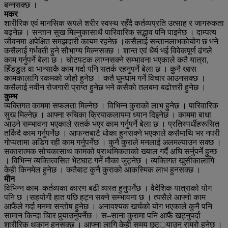
बन्नसक्छ ।
मकर
शारीरिक एवं मानसिक रूपले शरीर स्वस्थ रहँदै कर्तव्यप्रति उत्साह र जागरुकता
बढ्नेछ । सन्तान सुख मिल्नुकासाथै पारिवारिक सद्भाव पनि पाइनेछ । दाम्पत्य
जीवनमा अपेक्षित समझदारी कायम रहनेछ ।कसैलाई सन्तानलाभकोयोग छ भने
कसैलाई गर्भवती हुने सौभाग्य मिल्नसक्छ । शान्त एवं धैर्य भई विवेकपूर्ण ढंगले
काम गर्नुपर्ने बेला छ । चोटपटक लाग्नसक्ने सम्भावना भएकाले कतै यात्रा,
हिँडडुल वा भान्साकै काम गर्दा पनि सतर्क रहनुपर्ने बेला छ । कुनै खास
कामकालागि रकमको जोहो हुनेछ । कतै घुमघाम गर्ने विचार आउनसक्छ ।
कसैलाई नवीन रोजगारी प्राप्त हुनेछ भने कसैको तलबमा बढोत्तरी हुनेछ ।
कुम्भ
व्यक्तिगत काममा सफलता मिल्नेछ । विभिन्न कुराको लाभ हुनेछ । पारिवारिक
सुख मिल्नेछ । आफ्ना रुचिका क्रियाकलापमा ध्यान दिइनेछ । काममा बाधा
आउने सम्भावना भएकाले सतर्क भएर काम गर्नुपर्ने बेला छ । प्रतिस्पर्धीहरूसित
तर्किदै काम गर्नुपर्नेछ । आफन्तबाटै धोका हुनसक्ने भएकाले कसैमाथि भर नपरी
गोप्यतामा अडिग रही काम गर्नुपर्नेछ । कुनै कुराले मनलाई अलमल्याउन सक्छ ।
सकारात्मक सोचकासाथ कामको प्राथमिकताको ख्याल गर्दै अघि सर्नुपर्ने हुन्छ
। विभिन्न व्यक्तित्वसित भेटघाट गर्ने मौका जुट्नेछ । व्यक्तिगत खुसीकालागि
केही किनमेल हुनेछ । कतैबाट कुनै कुराको आकस्मिक लाभ हुनसक्छ ।
मीन
विभिन्न काम–कर्तव्यका कारण बढी व्यस्त हुनुपर्नेछ । वैदेशिक यात्राको योग
पनि छ ।सहयोगी हात पछि हट्न सक्ने सम्भावना छ । त्यसैले आफ्नो काम
आफैंले गर्दा मनमा सन्तोष हुनेछ । अनावश्यक खर्चको योग भएकाले कुनै पनि
सामान किन्दा चिार पुर्‍याउनुपर्नेछ । स–साना कुरामा पनि आफैं खट्नुपर्दा
शारीरिक थकान हुनसक्छ । आफ्ना लागि केही समय छुट््याउनु राम्रो हुनेछ ।