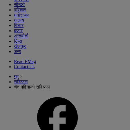
सौन्दर्य
परिकार
मनोरन्जन
गन्तव्य
विचार
बजार
अन्तर्वार्ता
टिप्स
खेलकुद
अन्य
Read EMag
Contact Us
गृह
>
राशिफल
चैत महिनाको राशिफल