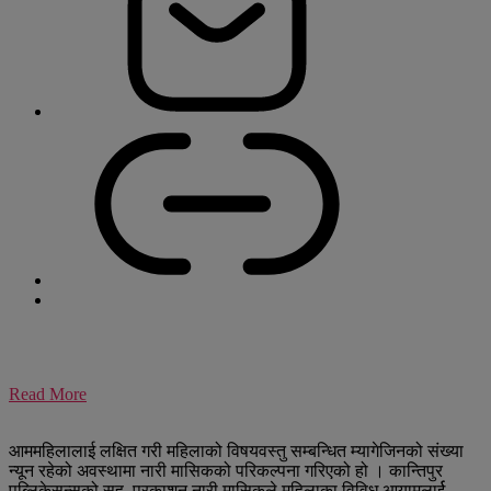
Read More
आममहिलालाई लक्षित गरी महिलाको विषयवस्तु सम्बन्धित म्यागेजिनको संख्या
न्यून रहेको अवस्थामा नारी मासिकको परिकल्पना गरिएको हो । कान्तिपुर
पब्लिकेसन्सको सह–प्रकाशन नारी मासिकले महिलाका विविध आयामलार्ई