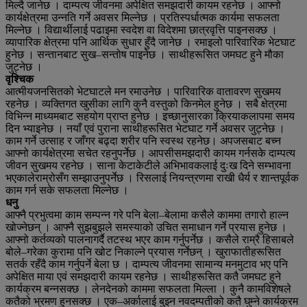
मिल्दै जानेछ । दाम्पत्य जीवनमा अपेक्षित समझदारी कायम रहनेछ । आफ्नो
कार्यक्षेत्रमा उन्नति गर्ने अवसर मिल्नेछ । प्रतिस्पर्धात्मक कार्यमा सफलता
मिल्नेछ । विद्यार्थीलाई पढाइमा स्वदेश वा विदेशमा छात्रवृत्ति पाइनसक्छ ।
व्यापारिक क्षेत्रमा पनि आर्थिक सुधार हुँदै जानेछ । रमाइलो पारिवारिक भेटघाट
हुनेछ । सन्तानबाट सुख–सन्तोष पाइनेछ । साथीहरूसित जमघट हुने मौका
जुट्नेछ ।
वृश्चिक
आत्मीयजनसितको भेटघाटले मन रमाउनेछ । पारिवारिक वातावरण सुखमय
रहनेछ । व्यक्तिगत खुसीका लागि कुनै वस्तुको किनमेल हुनेछ । सबै क्षेत्रमा
विभिन्न माध्यमबाट सहयोग प्राप्त हुनेछ । इच्छानुसारका क्रियाकलापमा समय
दिन भ्याइनेछ । नयाँ एवं पुराना साथीहरूसित भेटघाट गर्ने अवसर जुट्नेछ ।
काम गर्ने उत्साह र जाँगर बढ्दा शरीर पनि स्वस्थ रहनेछ। अपजसबाट बच्न
आफ्नो कार्यक्षेत्रमा सचेत रहनुपर्नेछ । आपसीसमझदारी कायम गर्नसके दाम्पत्य
जीवन सुखमय रहनेछ । साना केटाकेटीले अभिभावकलाई दुःख दिने सम्भावना
भएकालेराम्रोसँग सम्झाउनुपर्नेछ । रिसलाई नियन्त्रणमा राखी धैर्य र शान्तपूर्वक
काम गर्न सके सफलता मिल्नेछ ।
धनु
आफ्नै प्रभुत्वमा काम सम्पन्न गरे पनि बेला–बेलामा कसैले काममा तगारो हाल्न
खोज्नेछन् । आफ्नै सुझबुझले समस्याको उचित समाधान गर्ने प्रयास हुनेछ ।
आफ्नो कर्तव्यको पालनागर्दै तटस्थ भएर काम गर्नुपर्नेछ । कसैले राम्रै हिसाबले
बोले–गरेका कुरामा पनि खोट निकाल्ने प्रयास गर्नेछन् । खुराफातीहरूसित
सतर्क रहँदै काम गर्नुपर्ने बेला छ । दाम्पत्य जीवनमा सामान्य मनमुटाव भए पनि
अपेक्षित माया एवं समझदारी कायम रहनेछ । साथीहरूसित कतै जमघट हुने
कार्यक्रम बन्नसक्छ । लेनदेनको काममा सफलता मिल्ला । कुनै कामविशेषले
कतैको भ्रमण हुनसक्छ । एक–अर्कालाई बुझ्न नवदम्पतीको कतै घुम्ने कार्यक्रम