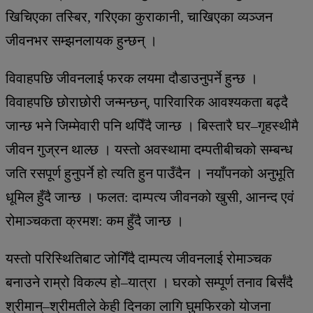
खिचिएका तस्बिर, गरिएका कुराकानी, चाखिएका व्यञ्जन
जीवनभर सम्झनलायक हुन्छन् ।
विवाहपछि जीवनलाई फरक लयमा दौडाउनुपर्ने हुन्छ ।
विवाहपछि छोराछोरी जन्मन्छन्, पारिवारिक आवश्यकता बढ्दै
जान्छ भने जिम्मेवारी पनि थपिँदै जान्छ । बिस्तारै घर–गृहस्थीमै
जीवन गुज्रन थाल्छ । यस्तो अवस्थामा दम्पतीबीचको सम्बन्ध
जति रसपूर्ण हुनुपर्ने हो त्यति हुन पाउँदैन । नयाँपनको अनुभूति
धूमिल हुँदै जान्छ । फलत: दाम्पत्य जीवनको खुसी, आनन्द एवं
रोमाञ्चकता क्रमश: कम हुँदै जान्छ ।
यस्तो परिस्थितिबाट जोगिँदै दाम्पत्य जीवनलाई रोमाञ्चक
बनाउने राम्रो विकल्प हो–यात्रा । घरको सम्पूर्ण तनाव बिर्संदै
श्रीमान्–श्रीमतीले केही दिनका लागि घुमफिरको योजना