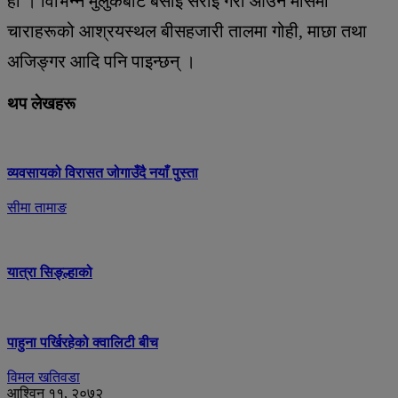
हो । विभिन्न मुलुकबाट बसाइ सराइ गरी आउने मौसमी
चाराहरूको आश्रयस्थल बीसहजारी तालमा गोही, माछा तथा
अजिङ्गर आदि पनि पाइन्छन् ।
थप लेखहरू
व्यवसायको विरासत जोगाउँदै नयाँ पुस्ता
सीमा तामाङ
यात्रा सिङ्ल्हाको
पाहुना पर्खिरहेको क्वालिटी बीच
विमल खतिवडा
आश्विन ११, २०७२