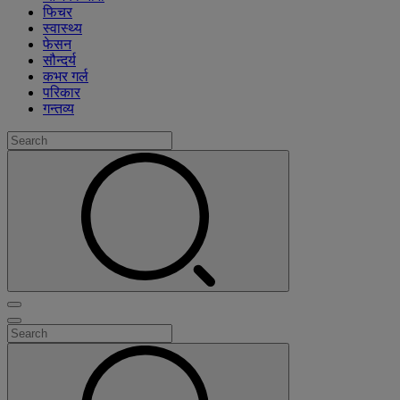
फिचर
स्वास्थ्य
फेसन
सौन्दर्य
कभर गर्ल
परिकार
गन्तव्य