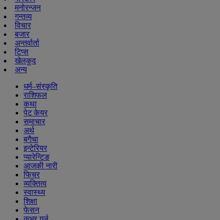
मनोरन्जन
गन्तव्य
विचार
बजार
अन्तर्वार्ता
टिप्स
खेलकुद
अन्य
धर्म–संस्कृति
राशिफल
कथा
पेट केयर
समाचार
अर्थ
बगैचा
इन्टेरियर
प्यारेन्टिङ
आजकी नारी
फिचर
व्यक्तित्व
स्वास्थ्य
शिक्षा
फेसन
कभर गर्ल