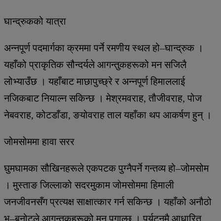
घान्द्रुकको यात्रा
अन्नपूर्ण पदमार्गका क्रममा पर्ने रमणीय स्थल हो–घान्द्रुक ।
यहाँको प्राकृतिक सौन्दर्यले आगन्तुकहरूको मन सजिलै
लोभ्याउँछ । यहाँबाट माछापुच्छ्रे र अन्नपूर्ण हिमाललाई
नजिकबाट नियाल्न सकिन्छ । मेश्रमवराह, तौजीवराह, पोज
नेबवराह, कोटडाँडा, ङयोवराह ताल यहाँका थप आकर्षण हुन् ।
जोमसोममा हावा सरर
घुमघामका सौखिनहरूले एकपटक पुग्नैपर्ने गन्तव्य हो–जोमसोम
। मुस्ताङ जिल्लाको सदरमुकाम जोमसोममा हिमाली
जनजीवनसँग प्रत्यक्ष साक्षात्कार गर्न सकिन्छ । यहाँको अनौठो
भू–बनोटले आगन्तुकहरूको मन पगाल्छ । पर्यटनमै आधारित