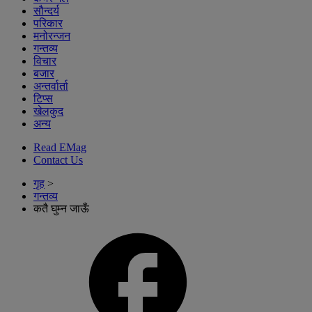
सौन्दर्य
परिकार
मनोरन्जन
गन्तव्य
विचार
बजार
अन्तर्वार्ता
टिप्स
खेलकुद
अन्य
Read EMag
Contact Us
गृह
>
गन्तव्य
कतै घुम्न जाऊँ