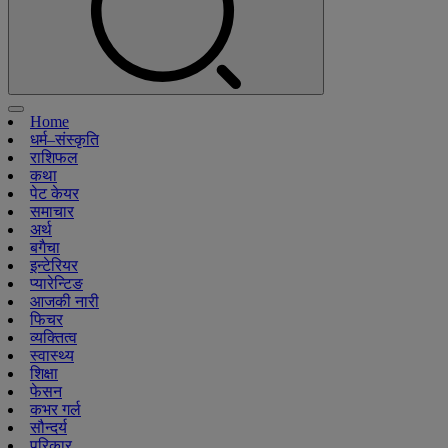
Home
धर्म–संस्कृति
राशिफल
कथा
पेट केयर
समाचार
अर्थ
बगैचा
इन्टेरियर
प्यारेन्टिङ
आजकी नारी
फिचर
व्यक्तित्व
स्वास्थ्य
शिक्षा
फेसन
कभर गर्ल
सौन्दर्य
परिकार