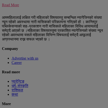
Read More
आममहिलालाई लक्षित गरी महिलाको विषयवस्तु सम्बन्धित म्यागेजिनको संख्या
न्यून रहेको अवस्थामा नारी मासिकको परिकल्पना गरिएको हो । कान्तिपुर
पब्लिकेसन्सको सह–प्रकाशन नारी मासिकले महिलाका विविध आयामलार्ई
समेट्दै आएको छ ।महिलाका विषयवस्तुमा प्रकाशित म्यागेजिनको संख्या न्यून
रहेको अवस्थामा यसले महिलाका विभिन्न विषयलार्ई समेट्दै आफूलार्ई
अग्रस्थानमा राख्न सफल भएको छ ।
Company
Advertise with us
Career
Read more
प्यारेन्टिङ
धर्म–संस्कृति
राशिफल
कथा
More