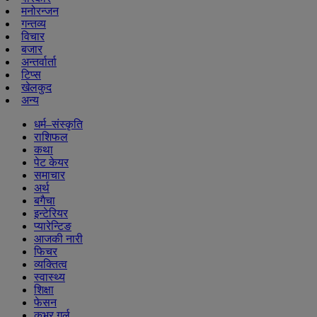
मनोरन्जन
गन्तव्य
विचार
बजार
अन्तर्वार्ता
टिप्स
खेलकुद
अन्य
धर्म–संस्कृति
राशिफल
कथा
पेट केयर
समाचार
अर्थ
बगैचा
इन्टेरियर
प्यारेन्टिङ
आजकी नारी
फिचर
व्यक्तित्व
स्वास्थ्य
शिक्षा
फेसन
कभर गर्ल