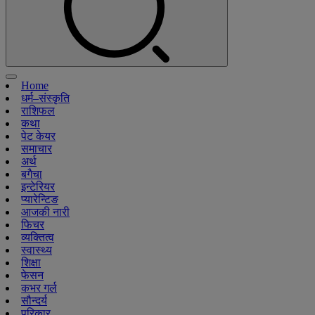
Home
धर्म–संस्कृति
राशिफल
कथा
पेट केयर
समाचार
अर्थ
बगैचा
इन्टेरियर
प्यारेन्टिङ
आजकी नारी
फिचर
व्यक्तित्व
स्वास्थ्य
शिक्षा
फेसन
कभर गर्ल
सौन्दर्य
परिकार