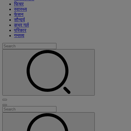
फिचर
स्वास्थ्य
फेसन
सौन्दर्य
कभर गर्ल
परिकार
गन्तव्य