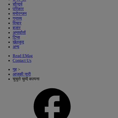
सौन्दर्य
परिकार
मनोरन्जन
गन्तव्य
विचार
बजार
अन्तर्वार्ता
टिप्स
खेलकुद
अन्य
Read EMag
Contact Us
गृह
>
आजकी नारी
चुचुरो चुम्दै कल्पना