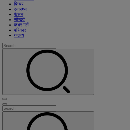
फिचर
स्वास्थ्य
फेसन
सौन्दर्य
कभर गर्ल
परिकार
गन्तव्य