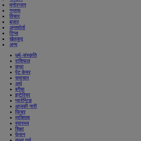
मनोरन्जन
गन्तव्य
विचार
बजार
अन्तर्वार्ता
टिप्स
खेलकुद
अन्य
धर्म–संस्कृति
राशिफल
कथा
पेट केयर
समाचार
अर्थ
बगैचा
इन्टेरियर
प्यारेन्टिङ
आजकी नारी
फिचर
व्यक्तित्व
स्वास्थ्य
शिक्षा
फेसन
कभर गर्ल