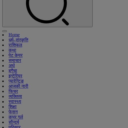
Home
धर्म–संस्कृति
राशिफल
कथा
पेट केयर
समाचार
अर्थ
बगैचा
इन्टेरियर
प्यारेन्टिङ
आजकी नारी
फिचर
व्यक्तित्व
स्वास्थ्य
शिक्षा
फेसन
कभर गर्ल
सौन्दर्य
परिकार