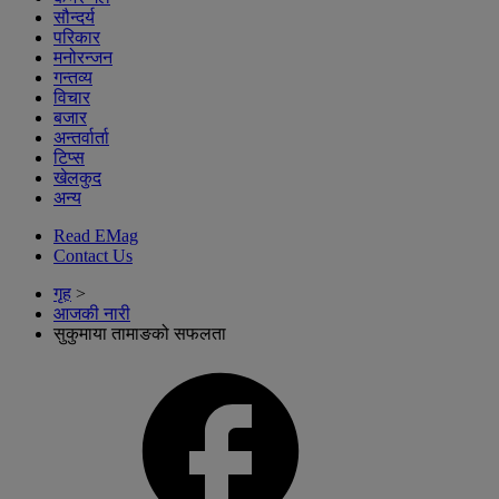
सौन्दर्य
परिकार
मनोरन्जन
गन्तव्य
विचार
बजार
अन्तर्वार्ता
टिप्स
खेलकुद
अन्य
Read EMag
Contact Us
गृह
>
आजकी नारी
सुकुमाया तामाङको सफलता