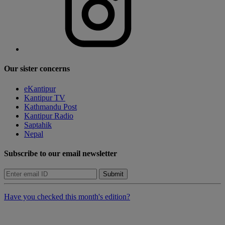
Our sister concerns
eKantipur
Kantipur TV
Kathmandu Post
Kantipur Radio
Saptahik
Nepal
Subscribe to our email newsletter
Submit
Have you checked this month's edition?