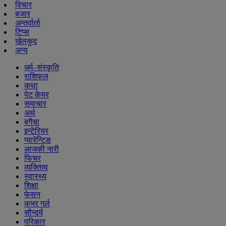
विचार
बजार
अन्तर्वार्ता
टिप्स
खेलकुद
अन्य
धर्म–संस्कृति
राशिफल
कथा
पेट केयर
समाचार
अर्थ
बगैचा
इन्टेरियर
प्यारेन्टिङ
आजकी नारी
फिचर
व्यक्तित्व
स्वास्थ्य
शिक्षा
फेसन
कभर गर्ल
सौन्दर्य
परिकार