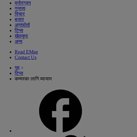
मनोरन्जन
गन्तव्य
विचार
बजार
अन्तर्वार्ता
टिप्स
खेलकुद
अन्य
Read EMag
Contact Us
गृह
>
टिप्स
कम्मरका लागि व्यायाम