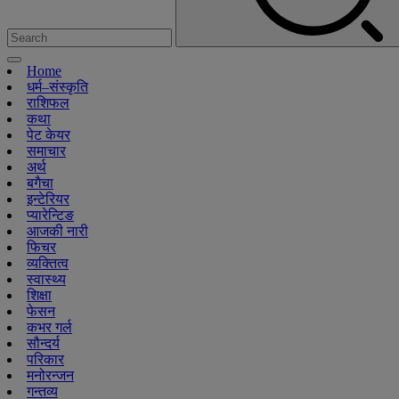
Home
धर्म–संस्कृति
राशिफल
कथा
पेट केयर
समाचार
अर्थ
बगैचा
इन्टेरियर
प्यारेन्टिङ
आजकी नारी
फिचर
व्यक्तित्व
स्वास्थ्य
शिक्षा
फेसन
कभर गर्ल
सौन्दर्य
परिकार
मनोरन्जन
गन्तव्य