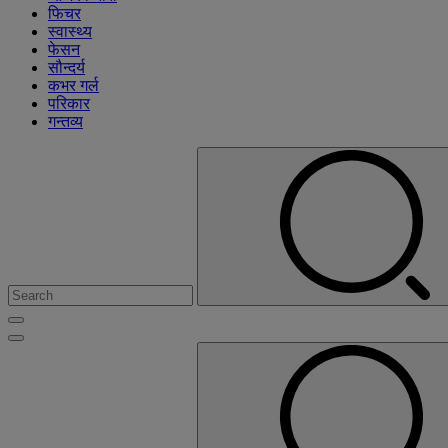
फिचर
स्वास्थ्य
फेसन
सौन्दर्य
कभर गर्ल
परिकार
गन्तव्य