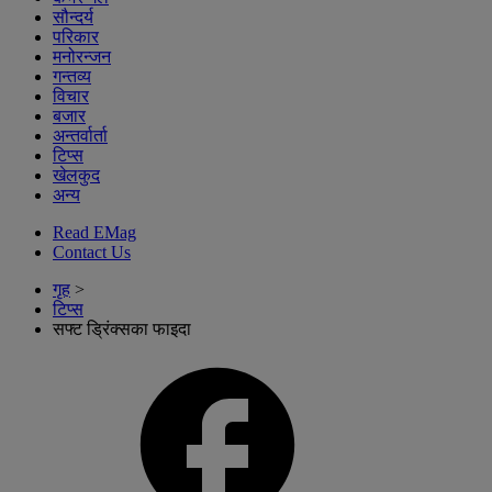
सौन्दर्य
परिकार
मनोरन्जन
गन्तव्य
विचार
बजार
अन्तर्वार्ता
टिप्स
खेलकुद
अन्य
Read EMag
Contact Us
गृह
>
टिप्स
सफ्ट ड्रिंक्सका फाइदा