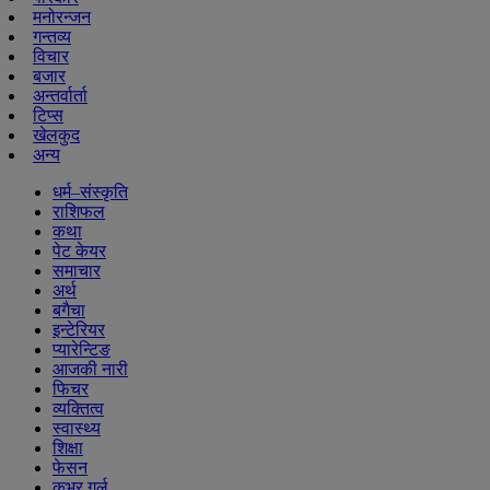
मनोरन्जन
गन्तव्य
विचार
बजार
अन्तर्वार्ता
टिप्स
खेलकुद
अन्य
धर्म–संस्कृति
राशिफल
कथा
पेट केयर
समाचार
अर्थ
बगैचा
इन्टेरियर
प्यारेन्टिङ
आजकी नारी
फिचर
व्यक्तित्व
स्वास्थ्य
शिक्षा
फेसन
कभर गर्ल