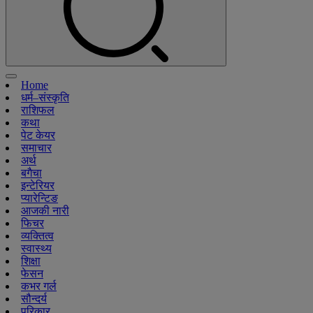
Home
धर्म–संस्कृति
राशिफल
कथा
पेट केयर
समाचार
अर्थ
बगैचा
इन्टेरियर
प्यारेन्टिङ
आजकी नारी
फिचर
व्यक्तित्व
स्वास्थ्य
शिक्षा
फेसन
कभर गर्ल
सौन्दर्य
परिकार