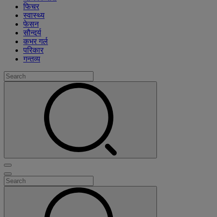
फिचर
स्वास्थ्य
फेसन
सौन्दर्य
कभर गर्ल
परिकार
गन्तव्य