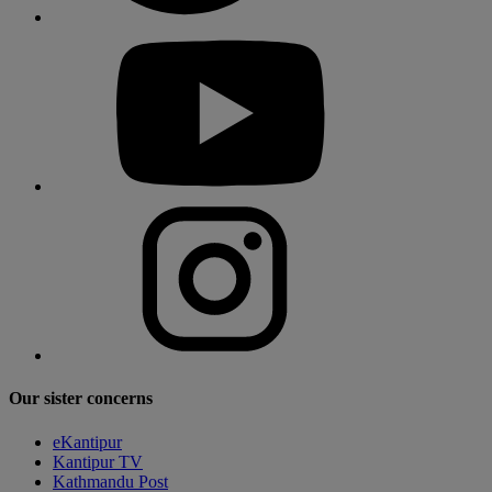
Our sister concerns
eKantipur
Kantipur TV
Kathmandu Post