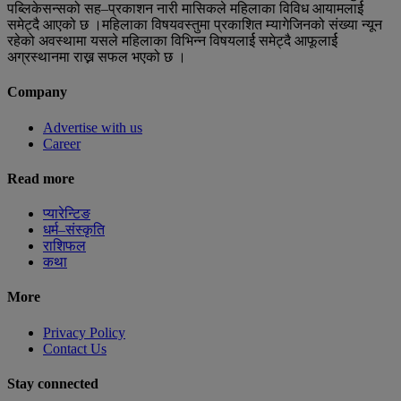
पब्लिकेसन्सको सह–प्रकाशन नारी मासिकले महिलाका विविध आयामलार्ई
समेट्दै आएको छ ।महिलाका विषयवस्तुमा प्रकाशित म्यागेजिनको संख्या न्यून
रहेको अवस्थामा यसले महिलाका विभिन्न विषयलार्ई समेट्दै आफूलार्ई
अग्रस्थानमा राख्न सफल भएको छ ।
Company
Advertise with us
Career
Read more
प्यारेन्टिङ
धर्म–संस्कृति
राशिफल
कथा
More
Privacy Policy
Contact Us
Stay connected