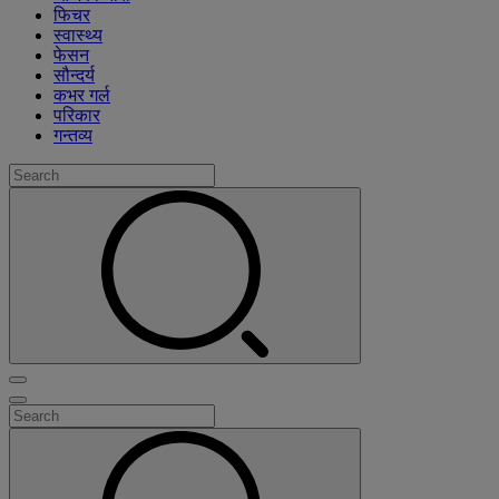
फिचर
स्वास्थ्य
फेसन
सौन्दर्य
कभर गर्ल
परिकार
गन्तव्य