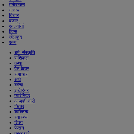
मनोरन्जन
गन्तव्य
विचार
बजार
अन्तर्वार्ता
टिप्स
खेलकुद
अन्य
धर्म–संस्कृति
राशिफल
कथा
पेट केयर
समाचार
अर्थ
बगैचा
इन्टेरियर
प्यारेन्टिङ
आजकी नारी
फिचर
व्यक्तित्व
स्वास्थ्य
शिक्षा
फेसन
कभर गर्ल