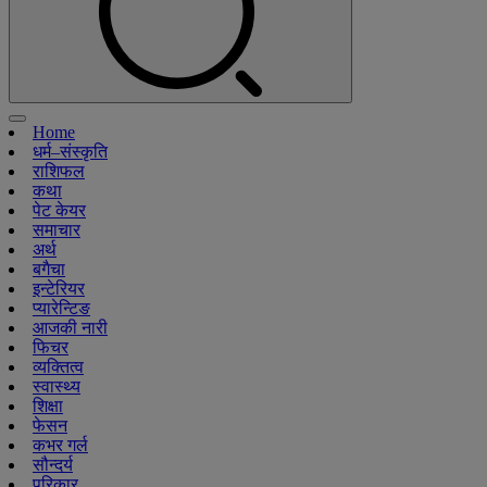
Home
धर्म–संस्कृति
राशिफल
कथा
पेट केयर
समाचार
अर्थ
बगैचा
इन्टेरियर
प्यारेन्टिङ
आजकी नारी
फिचर
व्यक्तित्व
स्वास्थ्य
शिक्षा
फेसन
कभर गर्ल
सौन्दर्य
परिकार