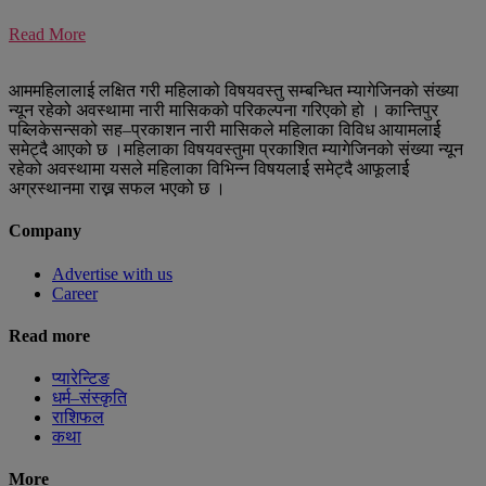
Read More
आममहिलालाई लक्षित गरी महिलाको विषयवस्तु सम्बन्धित म्यागेजिनको संख्या
न्यून रहेको अवस्थामा नारी मासिकको परिकल्पना गरिएको हो । कान्तिपुर
पब्लिकेसन्सको सह–प्रकाशन नारी मासिकले महिलाका विविध आयामलार्ई
समेट्दै आएको छ ।महिलाका विषयवस्तुमा प्रकाशित म्यागेजिनको संख्या न्यून
रहेको अवस्थामा यसले महिलाका विभिन्न विषयलार्ई समेट्दै आफूलार्ई
अग्रस्थानमा राख्न सफल भएको छ ।
Company
Advertise with us
Career
Read more
प्यारेन्टिङ
धर्म–संस्कृति
राशिफल
कथा
More