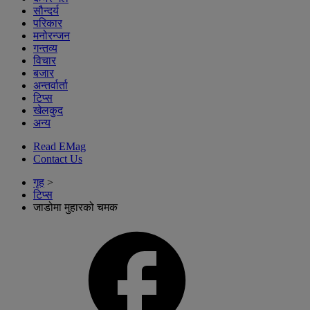
सौन्दर्य
परिकार
मनोरन्जन
गन्तव्य
विचार
बजार
अन्तर्वार्ता
टिप्स
खेलकुद
अन्य
Read EMag
Contact Us
गृह
>
टिप्स
जाडोमा मुहारको चमक