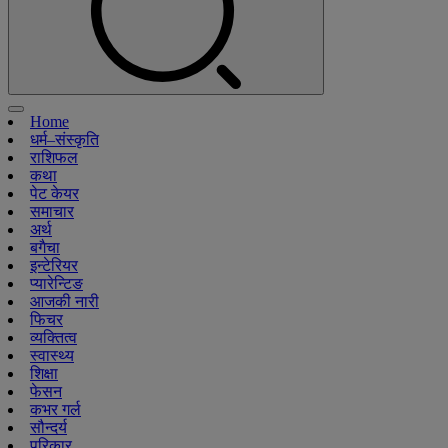
Home
धर्म–संस्कृति
राशिफल
कथा
पेट केयर
समाचार
अर्थ
बगैचा
इन्टेरियर
प्यारेन्टिङ
आजकी नारी
फिचर
व्यक्तित्व
स्वास्थ्य
शिक्षा
फेसन
कभर गर्ल
सौन्दर्य
परिकार