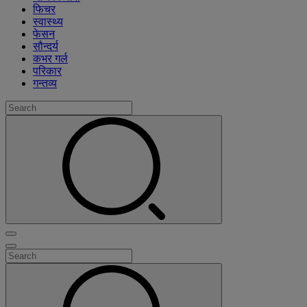
फिचर
स्वास्थ्य
फेसन
सौन्दर्य
कभर गर्ल
परिकार
गन्तव्य