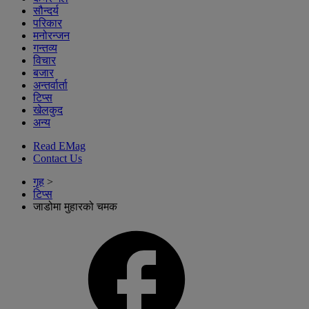
सौन्दर्य
परिकार
मनोरन्जन
गन्तव्य
विचार
बजार
अन्तर्वार्ता
टिप्स
खेलकुद
अन्य
Read EMag
Contact Us
गृह
>
टिप्स
जाडोमा मुहारको चमक