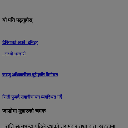
यो पनि पढ्नुहोस्
टेरियाको अर्को ‘इनिङ्’
लक्ष्मी भण्डारी
सञ्जु अधिकारीका दुई कृति विमोचन
सिठी फुक्दै सवारीसाधन व्यवस्थित गर्दै
जाडोमा मुहारको चमक
–राति सुत्नुभन्दा पहिले दूधको तर मुहार तथा हात–खुट्टामा