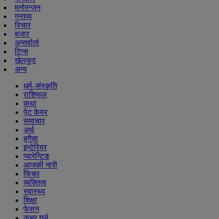
मनोरन्जन
गन्तव्य
विचार
बजार
अन्तर्वार्ता
टिप्स
खेलकुद
अन्य
धर्म–संस्कृति
राशिफल
कथा
पेट केयर
समाचार
अर्थ
बगैचा
इन्टेरियर
प्यारेन्टिङ
आजकी नारी
फिचर
व्यक्तित्व
स्वास्थ्य
शिक्षा
फेसन
कभर गर्ल