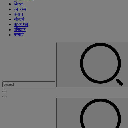
फिचर
स्वास्थ्य
फेसन
सौन्दर्य
कभर गर्ल
परिकार
गन्तव्य