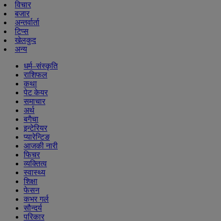
विचार
बजार
अन्तर्वार्ता
टिप्स
खेलकुद
अन्य
धर्म–संस्कृति
राशिफल
कथा
पेट केयर
समाचार
अर्थ
बगैचा
इन्टेरियर
प्यारेन्टिङ
आजकी नारी
फिचर
व्यक्तित्व
स्वास्थ्य
शिक्षा
फेसन
कभर गर्ल
सौन्दर्य
परिकार