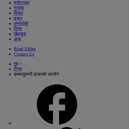
मनोरन्जन
गन्तव्य
विचार
बजार
अन्तर्वार्ता
टिप्स
खेलकुद
अन्य
Read EMag
Contact Us
गृह
>
टिप्स
डम्बरकुमारी ढाकाको उपयोग