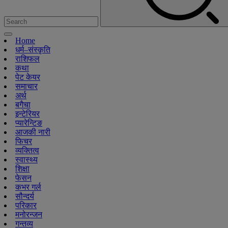
Home
धर्म–संस्कृति
राशिफल
कथा
पेट केयर
समाचार
अर्थ
बगैचा
इन्टेरियर
प्यारेन्टिङ
आजकी नारी
फिचर
व्यक्तित्व
स्वास्थ्य
शिक्षा
फेसन
कभर गर्ल
सौन्दर्य
परिकार
मनोरन्जन
गन्तव्य