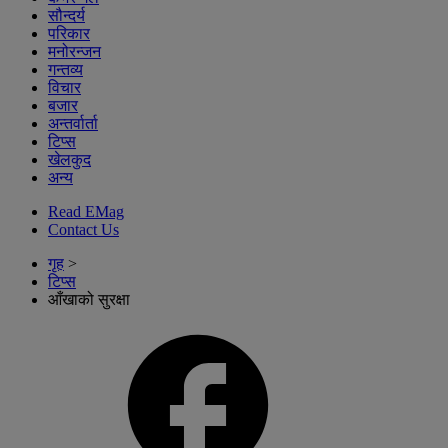
सौन्दर्य
परिकार
मनोरन्जन
गन्तव्य
विचार
बजार
अन्तर्वार्ता
टिप्स
खेलकुद
अन्य
Read EMag
Contact Us
गृह
>
टिप्स
आँखाको सुरक्षा