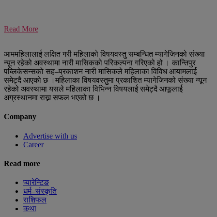
Read More
आममहिलालाई लक्षित गरी महिलाको विषयवस्तु सम्बन्धित म्यागेजिनको संख्या
न्यून रहेको अवस्थामा नारी मासिकको परिकल्पना गरिएको हो । कान्तिपुर
पब्लिकेसन्सको सह–प्रकाशन नारी मासिकले महिलाका विविध आयामलार्ई
समेट्दै आएको छ ।महिलाका विषयवस्तुमा प्रकाशित म्यागेजिनको संख्या न्यून
रहेको अवस्थामा यसले महिलाका विभिन्न विषयलार्ई समेट्दै आफूलार्ई
अग्रस्थानमा राख्न सफल भएको छ ।
Company
Advertise with us
Career
Read more
प्यारेन्टिङ
धर्म–संस्कृति
राशिफल
कथा