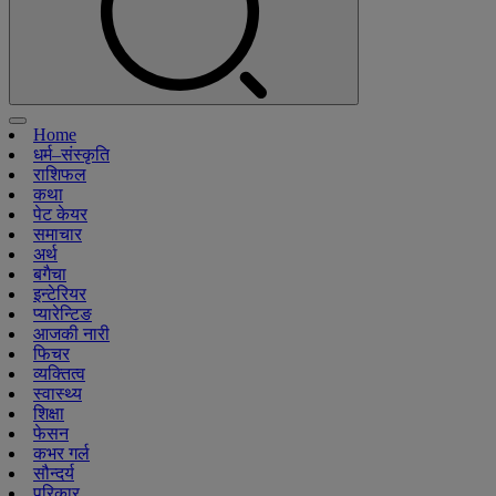
Home
धर्म–संस्कृति
राशिफल
कथा
पेट केयर
समाचार
अर्थ
बगैचा
इन्टेरियर
प्यारेन्टिङ
आजकी नारी
फिचर
व्यक्तित्व
स्वास्थ्य
शिक्षा
फेसन
कभर गर्ल
सौन्दर्य
परिकार