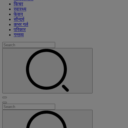
फिचर
स्वास्थ्य
फेसन
सौन्दर्य
कभर गर्ल
परिकार
गन्तव्य