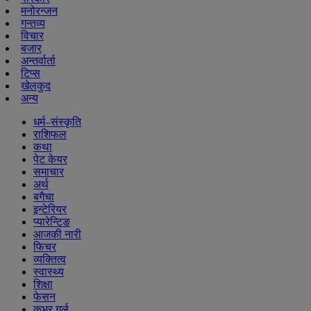
मनोरन्जन
गन्तव्य
विचार
बजार
अन्तर्वार्ता
टिप्स
खेलकुद
अन्य
धर्म–संस्कृति
राशिफल
कथा
पेट केयर
समाचार
अर्थ
बगैचा
इन्टेरियर
प्यारेन्टिङ
आजकी नारी
फिचर
व्यक्तित्व
स्वास्थ्य
शिक्षा
फेसन
कभर गर्ल