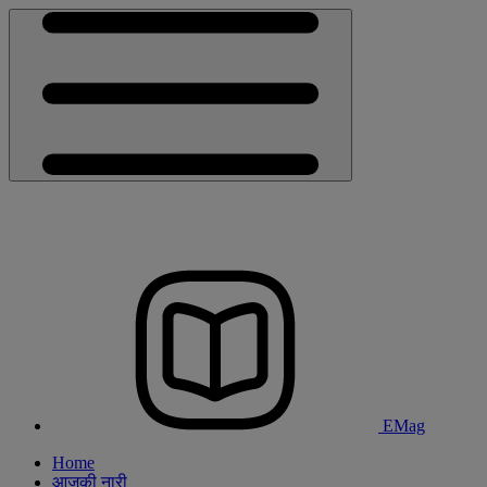
EMag
Home
आजकी नारी