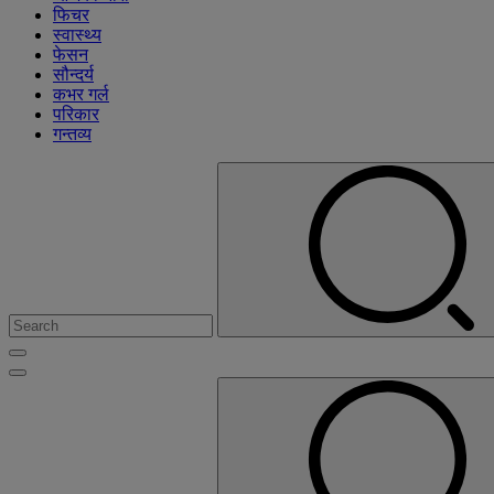
फिचर
स्वास्थ्य
फेसन
सौन्दर्य
कभर गर्ल
परिकार
गन्तव्य