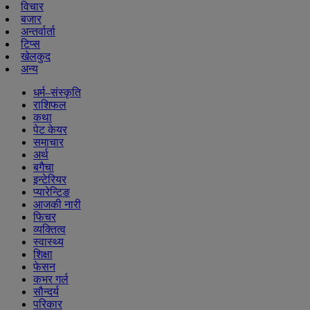
विचार
बजार
अन्तर्वार्ता
टिप्स
खेलकुद
अन्य
धर्म–संस्कृति
राशिफल
कथा
पेट केयर
समाचार
अर्थ
बगैचा
इन्टेरियर
प्यारेन्टिङ
आजकी नारी
फिचर
व्यक्तित्व
स्वास्थ्य
शिक्षा
फेसन
कभर गर्ल
सौन्दर्य
परिकार