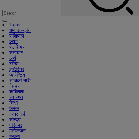
Home
धर्म–संस्कृति
राशिफल
कथा
पेट केयर
समाचार
अर्थ
बगैचा
इन्टेरियर
प्यारेन्टिङ
आजकी नारी
फिचर
व्यक्तित्व
स्वास्थ्य
शिक्षा
फेसन
कभर गर्ल
सौन्दर्य
परिकार
मनोरन्जन
गन्तव्य