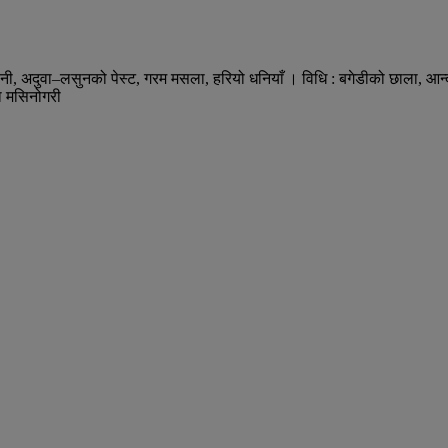
्सानी, अदुवा–लसुनको पेस्ट, गरम मसला, हरियो धनियाँ । विधि : बगेडीको छाला, आन्द्
मा मसिनोगरी