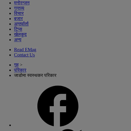
मनोरन्जन
गन्तव्य
विचार
बजार
अन्तर्वार्ता
टिप्स
खेलकुद
अन्य
Read EMag
Contact Us
गृह
>
परिकार
जाडोमा स्वस्थकर परिकार