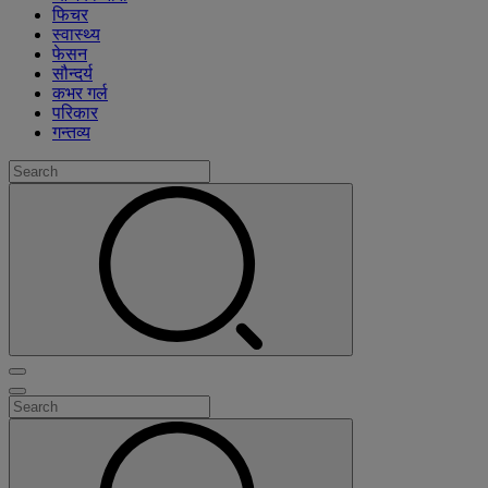
फिचर
स्वास्थ्य
फेसन
सौन्दर्य
कभर गर्ल
परिकार
गन्तव्य