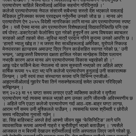
प्रत्यारोपण चाहिले बिरामीलाई आर्थिक सहयोग गरिदिनुपर्छ ।’
कलेजो प्रत्यारोपणमा नेपाल संसारमै सबैभन्दा सस्तो देश भएकाले यसलाई
मेडिकल टुरिजमका रूपमा प्रवद्र्धन गर्नुपर्नेमा उनको जोड छ । मानव अंग
प्रत्यारोपण ऐन २०५५ विदेशी नागरिकका लागि मानव अंग प्रत्यारोपणमा स्पष्ट
छैन । यसै ऐनमा मानव अंग प्रत्यारोपण विशेषज्ञलाई विद्यावारिधिपछि पनि एक
वर्ष पोस्ट–डक्टरेटको फेलोसिप पूरा गरेको हुनुपर्ने तर अन्य विषयका ब्याचलर
सरहको आठौं तहको सेवा–सुविधा मात्रै प्रदान गरिने कुरामा उनको आपत्ति छ ।
‘हाम्रो भ्यालु खोइ त ? म जस्ता मेरा साथीहरूलाई अमेरिका, युरोपले स्किल्ड
मेनपावरका ह्यान्डसम अमाउन्ट दिएर ग्रिन कार्डसहित स्वागत गरेको छ,’ उनी
भन्छन्, ‘आफूजस्तै विषयगत दक्षता हासिल गरेका मान्छेहरू विदेश पलायन
नभएकै कारण आज मानव अंग प्रत्यारोपणमा विकास भइरहेको हो ।’
आफू पढेर फर्किने बेला नेपालमा यो काम सुरुवातै नभएको तर अहिले आएर
वार्षिक रूपमा १५ वटा भए पनि कलेजो प्रत्यारोपण हुनुलाई उनी सकारात्मक
लिन्छन् । उनी स्वयं तथा संस्थागत रूपमा पनि विभिन्न एनजीओ–
आइएनजीओलाई गुहारेर पैसा तिर्न नसक्नेहरूलाई समेत उपचार गरिदिएको
सम्झिन्छन् ।
सन् २०२३ मा १९ घण्टा समय लगाएर एउटै व्यक्तिमा कलेजो र मृगौला
प्रत्यारोपण गर्दा त्यसमा सफल भएको क्षण उनका लागि जीवनकै अविस्मरणीय छ
। अहिले पनि एउटा कलेजो प्रत्यारोपण गर्दा आठ–दश–बाह्र घण्टा लाग्छ,
आराम गर्ने समय उनी मुश्किलले पाउँछन् । त्यसमाथि घरमा श्रीमती र छोरीले
समय नदिएकोमा गुनासो गर्छन् ।
डा. सिंह बाहिरबाट अरुले हेर्दा आफ्नो जीवन खुब ‘फेसिनिटिङ’ लागे पनि
व्यावसायिक रूपमा अत्यन्तै गाह्रो र चुनौतीपूर्ण भएको बताउँछन् । ‘त्यसैले
आजकल त म बिरामी देखाउन श्रीमतीलाई राति अस्पताल लिएर जाने गरेको छु,