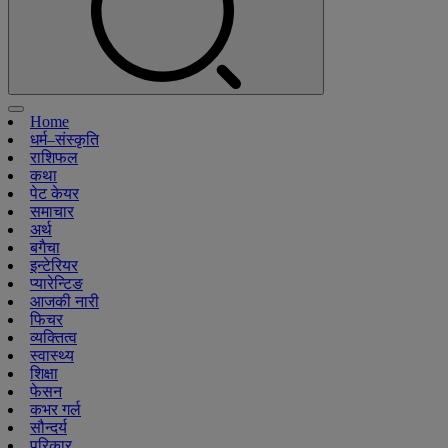
Home
धर्म–संस्कृति
राशिफल
कथा
पेट केयर
समाचार
अर्थ
बगैचा
इन्टेरियर
प्यारेन्टिङ
आजकी नारी
फिचर
व्यक्तित्व
स्वास्थ्य
शिक्षा
फेसन
कभर गर्ल
सौन्दर्य
परिकार