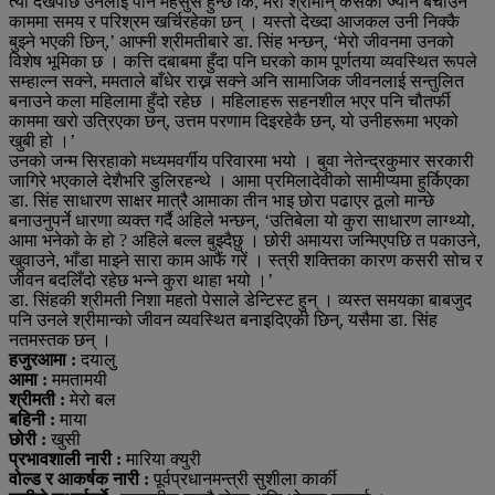
त्यो देखेपछि उनलाई पनि महसुस हुन्छ कि, मेरा श्रीमान् कसैको ज्यान बचाउने
काममा समय र परिश्रम खर्चिरहेका छन् । यस्तो देख्दा आजकल उनी निक्कै
बुझ्ने भएकी छिन्,’ आफ्नी श्रीमतीबारे डा. सिंह भन्छन्, ‘मेरो जीवनमा उनको
विशेष भूमिका छ । कत्ति दबाबमा हुँदा पनि घरको काम पूर्णतया व्यवस्थित रूपले
सम्हाल्न सक्ने, ममताले बाँधेर राख्न सक्ने अनि सामाजिक जीवनलाई सन्तुलित
बनाउने कला महिलामा हुँदो रहेछ । महिलाहरू सहनशील भएर पनि चौतर्फी
काममा खरो उत्रिएका छन्, उत्तम परणाम दिइरहेकै छन्, यो उनीहरूमा भएको
खुबी हो ।’
उनको जन्म सिरहाको मध्यमवर्गीय परिवारमा भयो । बुवा नेतेन्द्रकुमार सरकारी
जागिरे भएकाले देशैभरि डुलिरहन्थे । आमा प्रमिलादेवीको सामीप्यमा हुर्किएका
डा. सिंह साधारण साक्षर मात्रै आमाका तीन भाइ छोरा पढाएर ठूलो मान्छे
बनाउनुपर्ने धारणा व्यक्त गर्दै अहिले भन्छन्, ‘उतिबेला यो कुरा साधारण लाग्थ्यो,
आमा भनेको के हो ? अहिले बल्ल बुझ्दैछु । छोरी अमायरा जन्मिएपछि त पकाउने,
खुवाउने, भाँडा माझ्ने सारा काम आफैं गरें । स्त्री शक्तिका कारण कसरी सोच र
जीवन बदलिँदो रहेछ भन्ने कुरा थाहा भयो ।’
डा. सिंहकी श्रीमती निशा महतो पेसाले डेन्टिस्ट हुन् । व्यस्त समयका बाबजुद
पनि उनले श्रीमान्को जीवन व्यवस्थित बनाइदिएकी छिन्, यसैमा डा. सिंह
नतमस्तक छन् ।
हजुरआमा :
दयालु
आमा :
ममतामयी
श्रीमती :
मेरो बल
बहिनी :
माया
छोरी :
खुसी
प्रभावशाली नारी :
मारिया क्युरी
वोल्ड र आकर्षक नारी :
पूर्वप्रधानमन्त्री सुशीला कार्की