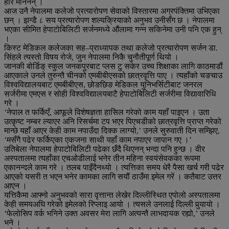
हार मानेनन् ।
आज उनै नेपालमा कलेजो प्रत्यारोपण सेवाको विस्तारमा अग्रपंक्तिमा उभिएका
छन् । झन्डै ८ सय प्रत्यारोपण शल्यक्रियाको अनुभव उनीसँग छ । नेपालमा
भएका सीमित हेपाटोबिलिटी सर्जनमध्ये औंलामा गन्न सकिनेमा उनी पनि एक हुन्
।
किस्ट मेडिकल कलेजका सह–प्राध्यापक तथा कलेजो प्रत्यारोपण सर्जन डा.
सिंहले त्यस्तो विषय रोजे, जुन नेपालमा निकै चुनौतीपूर्ण थियो ।
जानकी बोर्डिङ् स्कुल जनकपुरबाट प्लस टु सकेर उच्च शिक्षाका लागि काठमाडौं
आएकाले उनले तुरुन्तै चीनको एमबीबीएसको छात्रवृत्ति पाए । त्यहाँको चङचाउ
विश्वविद्यालयबाट एमबीबीएस, छोङछिङ मेडिकल युनिभर्सिटीबाट जनरल
सर्जरीमा एमएस र सोही विश्वविद्यालयबाटै हेपाटोबिलिटी सर्जरीमा विद्यावारिधि
गरे ।
‘नेपाल त फर्किएँ, आफूले विशेषज्ञता हासिल गरेको काम यहाँ पाइएन । उता
उत्कृष्ट नम्बर ल्याएर अनि रिसर्चमा टप भएर पिएचडीको छात्रवृत्ति प्राप्त गरेको
मान्छे यहाँ आएर केही काम नपाउँदा दिक्क लाग्यो,’ उनले सुरुवाती दिन सम्झिए,
‘मसँगै पढेर फर्किएका एकजना साथी यहाँ काम नपाएर जापान गए ।’
उतिबेला नेपालमा हेपाटोबिलिटी पढेका छँदै थिएनन् भन्दा पनि हुन्छ । वीर
अस्पतालमा त्यहाँका एचओडीलाई भनेर तीन महिना स्वयंसेवकका रूपमा
एकानन्दले काम गरे । तलब पाइँदैनथ्यो । त्यत्तिका समय धेरै पैसा खर्च गरी पढेर
आएको यसरी त भएन भनेर कामका लागि सयौं ठाउँमा इमेल गरें । कतैबाट उत्तर
आएन ।
यत्तिकैमा आफ्नो अनुभवको सारा वृत्तान्त लेखेर दिल्लीस्थित एपोलो अस्पतालमा
केही समयअघि गरेको इमेलको रिप्लाइ आयो । त्यसले उनलाई दिल्ली पुर्‍यायो ।
‘फेलोसिप वर्क भनिने उक्त अवसर मेरा लागि अत्यन्तै लाभदायक रह्यो,’ उनले
भने ।