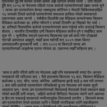
एपोलोको दुई वर्षे कामले उनको क्षमता अझै धारिलो बनेको थियो । उनी दिल्ली
हुँदै सन् २०१६ मा नेपालमा पहिलो पटक कलेजो प्रत्यारोपणको खबर उनले सुने
। मानव अंग प्रत्यारोपण केन्द्र भक्तपुरमा कोरियन र नेपाली चिकित्सकसहित
१६ जनाको टिमले कलेजो प्रत्यारोणमा सफलता हासिल गरेको समाचारले
एकानन्दमा आशा जाग्यो । यसैबीच दिल्लीकै एक मेडिकल कन्फरेन्समा चितवन
मेडिकल कलेजका डा. हरीश न्यौपाने र उनको टिमसँग डा सिंहको भेट भयो ।
डा. हरीशले सिएमसीमा कलेजो प्रत्यारोपणको काम गर्नुपर्छ भनेर उनलाई चितवन
बोलाए । भारतीय टिमसहित उनी चितवन मेडिकल कलेज पुगे र त्यहीँबाट काम
सुरु गरे । चुनौतीमा रमाउने एकानन्द चितवनमा एक वर्ष काम गरेर टोखाको
ग्रान्डी अस्पताल आइपुगे, त्यहाँ काम गर्दागर्दै सन् २०२१ ताका किस्ट
अस्पतालसँग कुराकानी भयो । सन् २०२२ मा किस्टले मानव अंग
प्रत्यारोपणको लाइसेन्स प्राप्त गरेयता डा. एकानन्द त्यहीँ सक्रिय छन् ।
‘काम त कति गरियो कति तर नेपालमा अझै पनि यससम्बन्धी स्पष्ट ऐन–कानुन
नभएकाले धेरै जटिलता छन् । मैले हालसम्म किस्टमा १६ वटा, चितवन मेडिकल
कलेजमा ६ वटा, चीन, भारत, कोरिया, अमेरिकामा झन्डै साढे ७ सय गरी लगभग
८ सय जति कलेजो प्रत्यारोपण गरिसकेको छु तर नेपालमा भने यसमा थुप्रै
अप्ठ्यारा छन्,’ मानव अंग प्रत्यारोपणको विषयलाई नेपालको ऐनले व्यवधान खडा
गरेको बताउँदै उनी भन्छन्, ‘अहिले कलेजो बिग्रिएर नेपालमा ज्यानै जाने अवस्था
त छैन तर यसलाई सरकारले गम्भीरतापूर्वक लिएजस्तो लाग्दैन । किनभने मानव
अंग प्रत्यारोपण ऐनले दाताका लागि र विदेशी नागरिकका लागि सहजीकरण
गरेको देखिँदैन । यसमा दाता र विदेशीलाई पनि सहजीकरण गरिदिनुपर्छ र