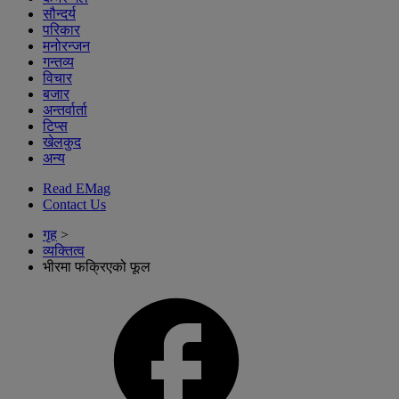
सौन्दर्य
परिकार
मनोरन्जन
गन्तव्य
विचार
बजार
अन्तर्वार्ता
टिप्स
खेलकुद
अन्य
Read EMag
Contact Us
गृह
>
व्यक्तित्व
भीरमा फक्रिएको फूल