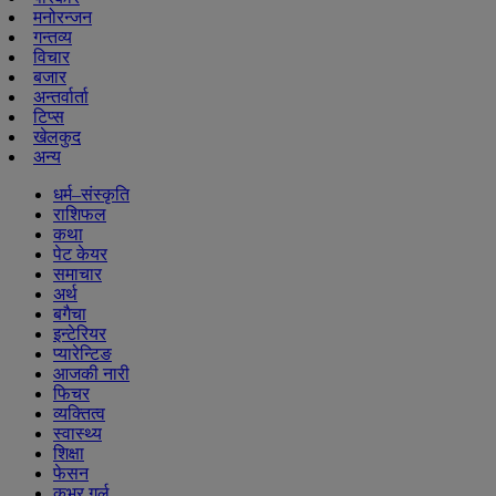
मनोरन्जन
गन्तव्य
विचार
बजार
अन्तर्वार्ता
टिप्स
खेलकुद
अन्य
धर्म–संस्कृति
राशिफल
कथा
पेट केयर
समाचार
अर्थ
बगैचा
इन्टेरियर
प्यारेन्टिङ
आजकी नारी
फिचर
व्यक्तित्व
स्वास्थ्य
शिक्षा
फेसन
कभर गर्ल