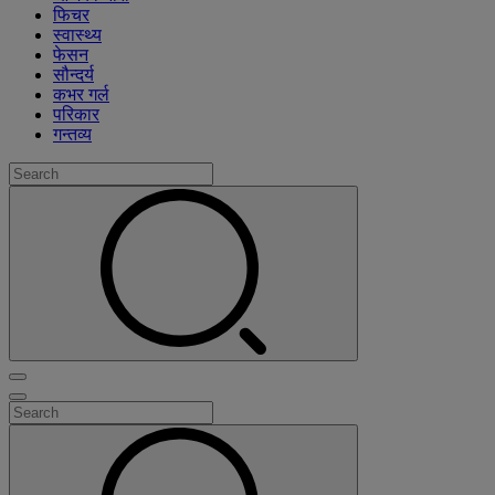
फिचर
स्वास्थ्य
फेसन
सौन्दर्य
कभर गर्ल
परिकार
गन्तव्य