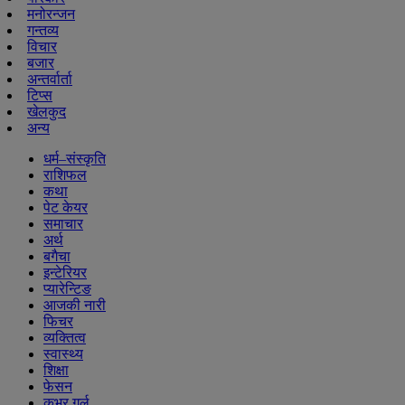
मनोरन्जन
गन्तव्य
विचार
बजार
अन्तर्वार्ता
टिप्स
खेलकुद
अन्य
धर्म–संस्कृति
राशिफल
कथा
पेट केयर
समाचार
अर्थ
बगैचा
इन्टेरियर
प्यारेन्टिङ
आजकी नारी
फिचर
व्यक्तित्व
स्वास्थ्य
शिक्षा
फेसन
कभर गर्ल