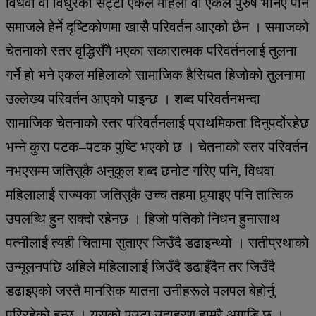
विधवा वा विधुरको सट्टा एकल महिला वा एकल पुरुष भनिए पनि
समाजले हेर्ने दृष्टिकोणमा खासै परिवर्तन आएको छैन । समाजको
चेतनाको स्तर वृद्धिसँगै भएका सकारात्मक परिवर्तनलाई तुलना
गर्ने हो भने एकल महिलाको सामाजिक हैसियत हिजोको तुलनामा
उल्लेख्य परिवर्तन आएको पाइन्छ । शब्द परिवर्तनभन्दा
सामाजिक चेतनाको स्तर परिवर्तनलाई प्राथमिकता दिनुपर्दोरहेछ
भन्ने कुरा पटक–पटक पुष्टि भएको छ । चेतनाको स्तर परिवर्तन
नभएसम्म जतिसुकै अनुकूल शब्द छनोट गरिए पनि, विधवा
महिलालाई राज्यका जतिसुकै उच्च तहमा पुर्‍याइए पनि तात्विक
उपलब्धि हुन सक्दो रहेनछ । हिजो पतिको निधन हुनासाथ
पत्नीलाई त्यही चितामा सुताएर जिउँदै डढाइन्थ्यो । सतीप्रथाको
उन्मूलनपछि अहिले महिलालाई जिउँदै डढाइँदैन तर जिउँदै
डढाइएको जस्तै मानसिक यातना उनीहरूले पलपल बेहोर्नु
परिरहेको हुन्छ । यसको एउटा उदाहरण हाम्रै अगाडि छ ।