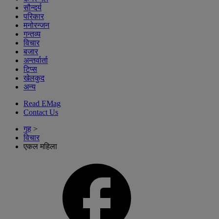
सौन्दर्य
परिकार
मनोरन्जन
गन्तव्य
विचार
बजार
अन्तर्वार्ता
टिप्स
खेलकुद
अन्य
Read EMag
Contact Us
गृह
>
विचार
एकल महिला