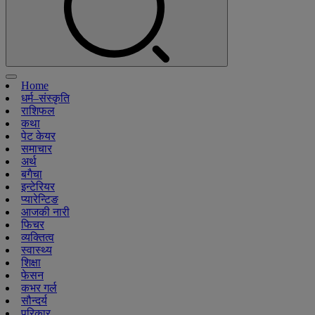
Home
धर्म–संस्कृति
राशिफल
कथा
पेट केयर
समाचार
अर्थ
बगैचा
इन्टेरियर
प्यारेन्टिङ
आजकी नारी
फिचर
व्यक्तित्व
स्वास्थ्य
शिक्षा
फेसन
कभर गर्ल
सौन्दर्य
परिकार