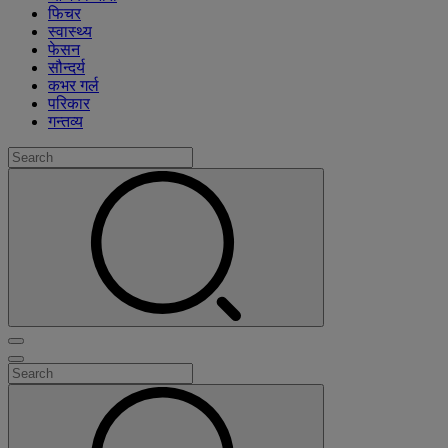
फिचर
स्वास्थ्य
फेसन
सौन्दर्य
कभर गर्ल
परिकार
गन्तव्य