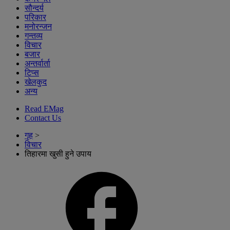
सौन्दर्य
परिकार
मनोरन्जन
गन्तव्य
विचार
बजार
अन्तर्वार्ता
टिप्स
खेलकुद
अन्य
Read EMag
Contact Us
गृह
>
विचार
तिहारमा खुसी हुने उपाय