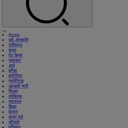
Home
धर्म–संस्कृति
राशिफल
कथा
पेट केयर
समाचार
अर्थ
बगैचा
इन्टेरियर
प्यारेन्टिङ
आजकी नारी
फिचर
व्यक्तित्व
स्वास्थ्य
शिक्षा
फेसन
कभर गर्ल
सौन्दर्य
परिकार