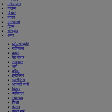
मनोरन्जन
गन्तव्य
विचार
बजार
अन्तर्वार्ता
टिप्स
खेलकुद
अन्य
धर्म–संस्कृति
राशिफल
कथा
पेट केयर
समाचार
अर्थ
बगैचा
इन्टेरियर
प्यारेन्टिङ
आजकी नारी
फिचर
व्यक्तित्व
स्वास्थ्य
शिक्षा
फेसन
कभर गर्ल