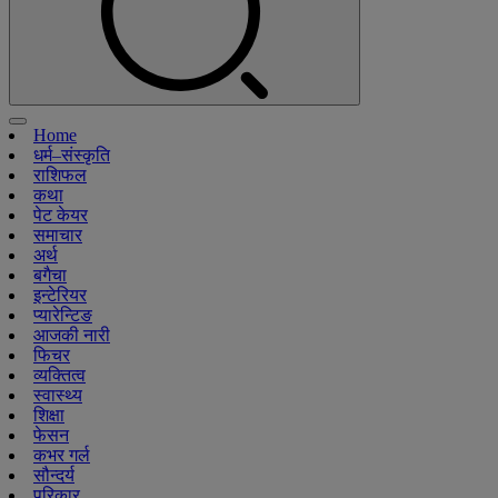
Home
धर्म–संस्कृति
राशिफल
कथा
पेट केयर
समाचार
अर्थ
बगैचा
इन्टेरियर
प्यारेन्टिङ
आजकी नारी
फिचर
व्यक्तित्व
स्वास्थ्य
शिक्षा
फेसन
कभर गर्ल
सौन्दर्य
परिकार