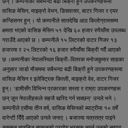
छन् । कम्पनीका सबैभन्दा बढी बिक्री हुने उपकरणहरूमा
वासिङ मेसिन, माइक्रो वेभन, डिसवासर, बाटर गिजर र एयर
कन्डिसनर हुन् । यो कम्पनीले सातदेखि आठ किलोग्रामसम्म
क्षमता भएको वासिङ मेसिन ५१ देखि ६० हजार रुपैयाँमा उपलब्ध
गराउँदै आएको छ । कम्पनीले १५ लिटरको वाटर गिजर १३
हजारमा र २५ लिटरको १६ हजार रुपैयाँमा बिक्री गर्दै आएको
छ ।कम्पनीका नेपालस्थित बिक्री–वितरक मनोजकुमार साहका
अनुसार जाडो मौसममा सबैभन्दा बढी बिक्री हुने उपकरणहरूमा
वासिङ मेसिन र इलेक्ट्रिक कित्ली, माइक्रो वेव, वाटर गिजर
हुन्। ‘हामीसँग विभिन्न प्रकारका सस्ता र राम्रा उपकरणहरू
छन् जुन नेपालीहरूले सहजै खरिद गर्न सक्छन्’ उनले भने ।
कम्पनीले एसीमा तीन वर्ष, वासिङ मेसिनको ब्याट्रीमा १० वर्षे
वारेन्टी दिँदै आएको उनले जनाए । बजारमा यत्रतत्र पाइने
कमसल चाइनिज सामानको प्रयोग भरसक नगर्न उनको सुझाव