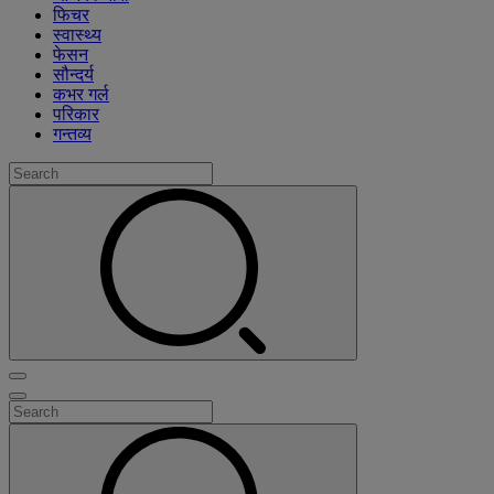
फिचर
स्वास्थ्य
फेसन
सौन्दर्य
कभर गर्ल
परिकार
गन्तव्य