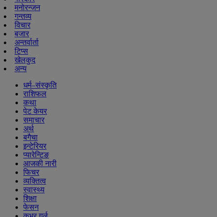
मनोरन्जन
गन्तव्य
विचार
बजार
अन्तर्वार्ता
टिप्स
खेलकुद
अन्य
धर्म–संस्कृति
राशिफल
कथा
पेट केयर
समाचार
अर्थ
बगैचा
इन्टेरियर
प्यारेन्टिङ
आजकी नारी
फिचर
व्यक्तित्व
स्वास्थ्य
शिक्षा
फेसन
कभर गर्ल