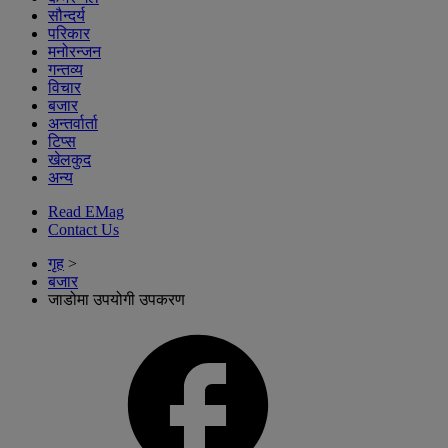
सौन्दर्य
परिकार
मनोरन्जन
गन्तव्य
विचार
बजार
अन्तर्वार्ता
टिप्स
खेलकुद
अन्य
Read EMag
Contact Us
गृह
>
बजार
जाडोमा उपयोगी उपकरण