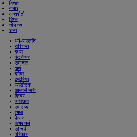
विचार
बजार
अन्तर्वार्ता
टिप्स
खेलकुद
अन्य
धर्म–संस्कृति
राशिफल
कथा
पेट केयर
समाचार
अर्थ
बगैचा
इन्टेरियर
प्यारेन्टिङ
आजकी नारी
फिचर
व्यक्तित्व
स्वास्थ्य
शिक्षा
फेसन
कभर गर्ल
सौन्दर्य
परिकार