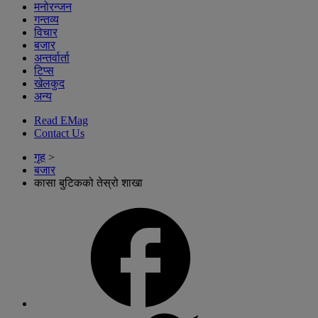
मनोरन्जन
गन्तव्य
विचार
बजार
अन्तर्वार्ता
टिप्स
खेलकुद
अन्य
Read EMag
Contact Us
गृह
>
बजार
कासा बुटिकको तेस्रो शाखा