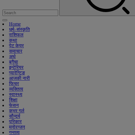
Home
धर्म–संस्कृति
राशिफल
कथा
पेट केयर
समाचार
अर्थ
बगैचा
इन्टेरियर
प्यारेन्टिङ
आजकी नारी
फिचर
व्यक्तित्व
स्वास्थ्य
शिक्षा
फेसन
कभर गर्ल
सौन्दर्य
परिकार
मनोरन्जन
गन्तव्य