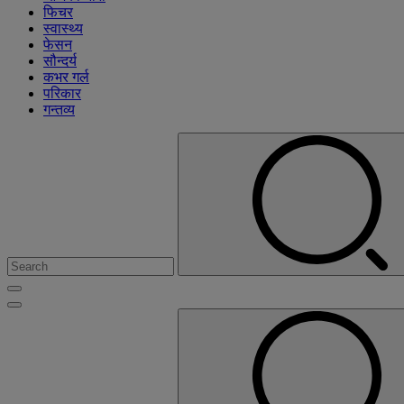
फिचर
स्वास्थ्य
फेसन
सौन्दर्य
कभर गर्ल
परिकार
गन्तव्य