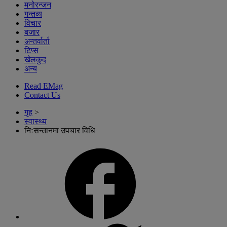
मनोरन्जन
गन्तव्य
विचार
बजार
अन्तर्वार्ता
टिप्स
खेलकुद
अन्य
Read EMag
Contact Us
गृह
>
स्वास्थ्य
निःसन्तानमा उपचार विधि