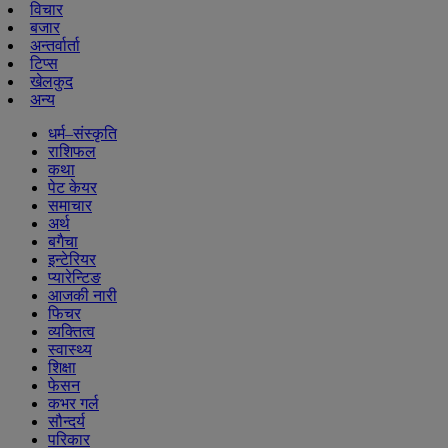
विचार
बजार
अन्तर्वार्ता
टिप्स
खेलकुद
अन्य
धर्म–संस्कृति
राशिफल
कथा
पेट केयर
समाचार
अर्थ
बगैचा
इन्टेरियर
प्यारेन्टिङ
आजकी नारी
फिचर
व्यक्तित्व
स्वास्थ्य
शिक्षा
फेसन
कभर गर्ल
सौन्दर्य
परिकार