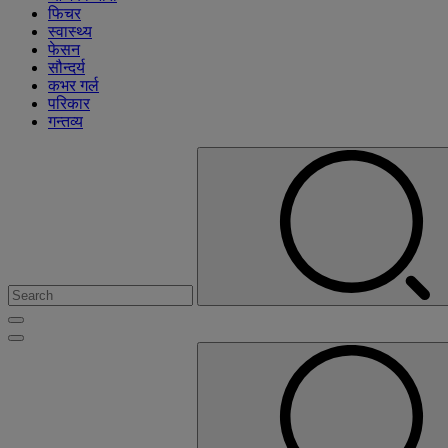
फिचर
स्वास्थ्य
फेसन
सौन्दर्य
कभर गर्ल
परिकार
गन्तव्य