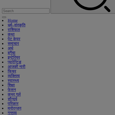
Home
धर्म–संस्कृति
राशिफल
कथा
पेट केयर
समाचार
अर्थ
बगैचा
इन्टेरियर
प्यारेन्टिङ
आजकी नारी
फिचर
व्यक्तित्व
स्वास्थ्य
शिक्षा
फेसन
कभर गर्ल
सौन्दर्य
परिकार
मनोरन्जन
गन्तव्य