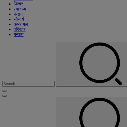
फिचर
स्वास्थ्य
फेसन
सौन्दर्य
कभर गर्ल
परिकार
गन्तव्य