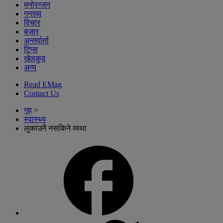
मनोरन्जन
गन्तव्य
विचार
बजार
अन्तर्वार्ता
टिप्स
खेलकुद
अन्य
Read EMag
Contact Us
गृह
>
स्वास्थ्य
लुकाउनै नसकिने व्यथा