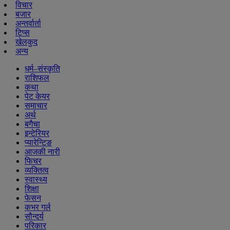
विचार
बजार
अन्तर्वार्ता
टिप्स
खेलकुद
अन्य
धर्म–संस्कृति
राशिफल
कथा
पेट केयर
समाचार
अर्थ
बगैचा
इन्टेरियर
प्यारेन्टिङ
आजकी नारी
फिचर
व्यक्तित्व
स्वास्थ्य
शिक्षा
फेसन
कभर गर्ल
सौन्दर्य
परिकार