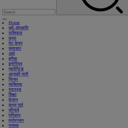
Home
धर्म–संस्कृति
राशिफल
कथा
पेट केयर
समाचार
अर्थ
बगैचा
इन्टेरियर
प्यारेन्टिङ
आजकी नारी
फिचर
व्यक्तित्व
स्वास्थ्य
शिक्षा
फेसन
कभर गर्ल
सौन्दर्य
परिकार
मनोरन्जन
गन्तव्य